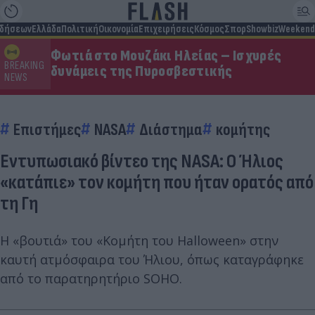
ιδήσεων
Ελλάδα
Πολιτική
Οικονομία
Επιχειρήσεις
Κόσμος
Σπορ
Showbiz
Weekend
Φωτιά στο Μουζάκι Ηλείας – Ισχυρές
BREAKING
δυνάμεις της Πυροσβεστικής
NEWS
Επιστήμες
NASA
Διάστημα
κομήτης
Εντυπωσιακό βίντεο της NASA: Ο Ήλιος
«κατάπιε» τον κομήτη που ήταν ορατός από
τη Γη
Η «βουτιά» του «Κομήτη του Halloween» στην
καυτή ατμόσφαιρα του Ήλιου, όπως καταγράφηκε
από το παρατηρητήριο SOHO.