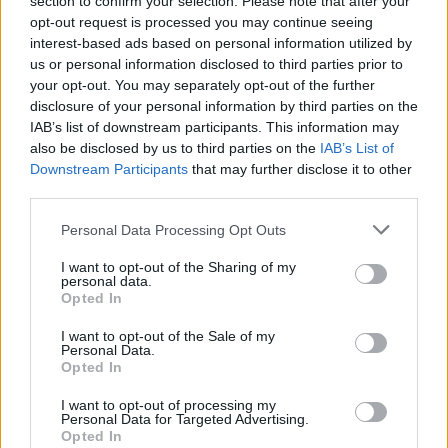
Ο κομήτης του Halloween είχε δείξει σημάδια
section to confirm your selection. Please note that after your
opt-out request is processed you may continue seeing
αστάθειας όταν τα τηλεσκόπια στη Χαβάη τον
interest-based ads based on personal information utilized by
εντόπισαν στις 27 Σεπτεμβρίου,
us or personal information disclosed to third parties prior to
συμπεριλαμβανομένης μιας ξαφνικής
your opt-out. You may separately opt-out of the further
disclosure of your personal information by third parties on the
απελευθέρωσης σκόνης. Αν και δεν ήταν
IAB’s list of downstream participants. This information may
ασυνήθιστη συμπεριφορά για έναν κομήτη, ήταν
also be disclosed by us to third parties on the
IAB’s List of
ένα σημάδι κατακερματισμού του πυρήνα που
Downstream Participants
that may further disclose it to other
σημαίνει ότι η μπάλα του πάγου είχε αρχίζει να
third parties.
διασπάται. Και όσο πιο μακριά στο Διάστημα
Please note that this website/app uses one or more Google
Personal Data Processing Opt Outs
σχηματίζεται ένα αντικείμενο, τόσο πιο γρήγορα
services and may gather and store information including but
not limited to your visit or usage behaviour. You may click to
I want to opt-out of the Sharing of my
είναι πιθανό να συμβεί.
personal data.
grant or deny consent to Google and its third-party tags to
Opted In
use your data for below specified purposes in below Google
consent section.
I want to opt-out of the Sale of my
Personal Data.
Opted In
I want to opt-out of processing my
Personal Data for Targeted Advertising.
Opted In