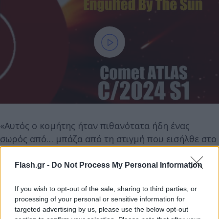
«Αυτός ο κομήτης ήταν πιθανότατα ήδη ένας
σωρός από… μπάζα από τη στιγμή που εισήλθε στο
οπτικό πεδίο του SOHO και πέρασε τόσο κοντά από
τον Ήλιο που έχει πλέον εξατμιστεί πλήρως»
Flash.gr -
Do Not Process My Personal Information
αναφέρει ο Καρλ. Μπάταμς, επικεφαλής του
If you wish to opt-out of the sale, sharing to third parties, or
προγράμματος Sungrazer της NASA.
processing of your personal or sensitive information for
targeted advertising by us, please use the below opt-out