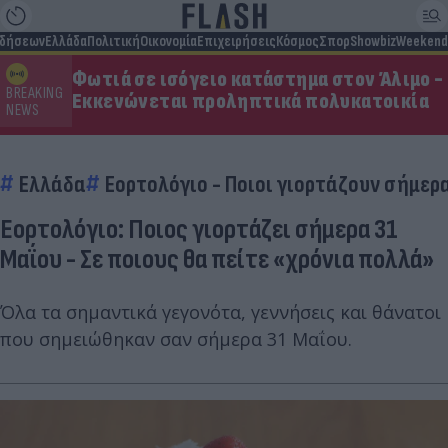
ιδήσεων
Ελλάδα
Πολιτική
Οικονομία
Επιχειρήσεις
Κόσμος
Σπορ
Showbiz
Weekend
Φωτιά σε ισόγειο κατάστημα στον Άλιμο -
BREAKING
Εκκενώνεται προληπτικά πολυκατοικία
NEWS
Ελλάδα
Εορτολόγιο - Ποιοι γιορτάζουν σήμερ
Εορτολόγιο: Ποιος γιορτάζει σήμερα 31
Μαΐου - Σε ποιους θα πείτε «χρόνια πολλά»
Όλα τα σημαντικά γεγονότα, γεννήσεις και θάνατοι
που σημειώθηκαν σαν σήμερα 31 Μαΐου.