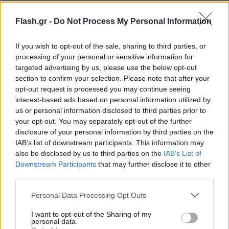
1927
Παράγεται το τελευταίο κομμάτι του
αυτοκινήτου της Φόρντ «Μοντέλο Τ» (Ford Model
Flash.gr -
Do Not Process My Personal Information
T), μετά από παραγωγή περίπου 15.000.000
μονάδων.
If you wish to opt-out of the sale, sharing to third parties, or
processing of your personal or sensitive information for
targeted advertising by us, please use the below opt-out
1952
Ο Νικόλαος Πλαστήρας αναλαμβάνει
section to confirm your selection. Please note that after your
Πρωθυπουργός της Ελλάδος
opt-out request is processed you may continue seeing
interest-based ads based on personal information utilized by
us or personal information disclosed to third parties prior to
1960
Σάλος στην Ελλάδα από την αποκάλυψη
your opt-out. You may separately opt-out of the further
disclosure of your personal information by third parties on the
εγγράφου του ιταλικού Γενικού Επιτελείου προς το
IAB’s list of downstream participants. This information may
ΝΑΤΟ, σύμφωνα με το οποίο τμήματα της Ηπείρου
also be disclosed by us to third parties on the
IAB’s List of
ανήκουν εθνολογικά στην Αλβανία.
Downstream Participants
that may further disclose it to other
third parties.
1961
Η Νότια Αφρική ανακηρύσσεται Δημοκρατία.
Please note that this website/app uses one or more Google
Personal Data Processing Opt Outs
services and may gather and store information including but
not limited to your visit or usage behaviour. You may click to
I want to opt-out of the Sharing of my
1962
Ο Άντολφ Άιχμαν εκτελείται δι' απαγχονισμού
personal data.
grant or deny consent to Google and its third-party tags to