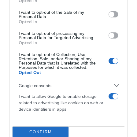
Opted In
στο Ισραήλ.
use your data for below specified purposes in below Google
consent section.
I want to opt-out of the Sale of my
Personal Data.
1987
Βγαίνει στον αέρα ο πρώτος μη κρατικός
Opted In
ραδιοφωνικός σταθμός της Ελλάδας, ο δημοτικός
I want to opt-out of processing my
«Αθήνα 9,84».
Personal Data for Targeted Advertising.
Opted In
I want to opt-out of Collection, Use,
1999
Αρχίζει η δίκη του Αμπντουλάχ Οτσαλάν,
Retention, Sale, and/or Sharing of my
Personal Data that Is Unrelated with the
ηγέτη των Κούρδων στην Τουρκία.
Purposes for which it was collected.
Opted Out
2003
Τελευταία πτήση του υπερηχητικού
Google consents
αεροσκάφους Κονκόρντ (Concorde), των Γαλλικών
I want to allow Google to enable storage
Αερογραμμών (Air France).
related to advertising like cookies on web or
device identifiers in apps.
Γεννήσεις στις 31 Μαΐου
1443 Μαργαρίτα Μπωφόρ, κόμισσα του
CONFIRM