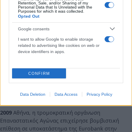
Retention, Sale, and/or Sharing of my
1967
Πρώτη τετραφωνική συναυλία όλων των
Personal Data that Is Unrelated with the
Purposes for which it was collected.
εποχών από τους Pink Floyd στο Λονδίνο.
Opted Out
1994
Θάνατος του Βρετανού ηγέτη της
Google consents
αντιπολίτευσης Τζων Σμιθ μετά από δύο σοβαρά
I want to allow Google to enable storage
καρδιακά επεισόδια.
related to advertising like cookies on web or
device identifiers in apps.
2002
Άφιξη του τέως Αμερικανού προέδρου Τζίμμυ
Κάρτερ στην Κούβα σε μια πενθήμερη επίσκεψή
CONFIRM
του, κανοντάς τον τον πρώτο πρόεδρο των ΗΠΑ
που επισκέπτεται το νησί μετά την επανάσταση του
1959.
Data Deletion
Data Access
Privacy Policy
2009
Αθήνα, η τρομοκρατική οργάνωση
Επαναστατικός Αγώνας επιχείρησε βομβιστική
επίθεση σε υποκατάστημα της Eurobank στην