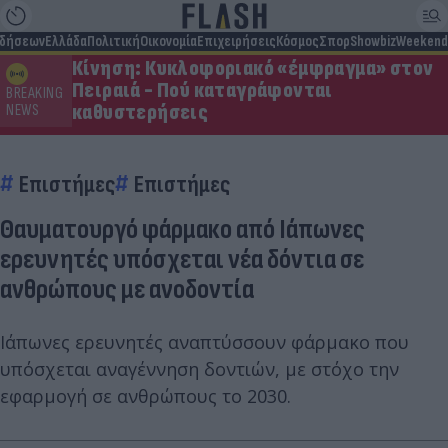
ιδήσεων
Ελλάδα
Πολιτική
Οικονομία
Επιχειρήσεις
Κόσμος
Σπορ
Showbiz
Weekend
Κίνηση: Κυκλοφοριακό «έμφραγμα» στον
Πειραιά - Πού καταγράφονται
BREAKING
καθυστερήσεις
NEWS
Επιστήμες
Επιστήμες
Θαυματουργό φάρμακο από Ιάπωνες
ερευνητές υπόσχεται νέα δόντια σε
ανθρώπους με ανοδοντία
Ιάπωνες ερευνητές αναπτύσσουν φάρμακο που
υπόσχεται αναγέννηση δοντιών, με στόχο την
εφαρμογή σε ανθρώπους το 2030.