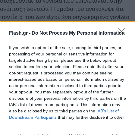
στοχεύοντας τα γονίδια που εμπλέκονται στην
ανάπτυξη δοντιών. Η ομάδα του ανακάλυψε ότι
ποντίκια που δεν είχαν ένα συγκεκριμένο γονίδιο
(το γονίδιο που παράγει την πρωτεΐνη USAG-1)
ανέπτυσσαν έναν αυξημένο αριθμό δοντιών.
Flash.gr -
Do Not Process My Personal Information
If you wish to opt-out of the sale, sharing to third parties, or
processing of your personal or sensitive information for
targeted advertising by us, please use the below opt-out
section to confirm your selection. Please note that after your
opt-out request is processed you may continue seeing
interest-based ads based on personal information utilized by
us or personal information disclosed to third parties prior to
your opt-out. You may separately opt-out of the further
disclosure of your personal information by third parties on the
IAB’s list of downstream participants. This information may
also be disclosed by us to third parties on the
IAB’s List of
Downstream Participants
that may further disclose it to other
third parties.
Please note that this website/app uses one or more Google