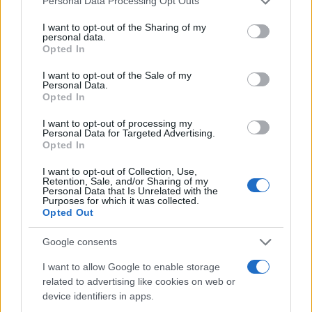
Personal Data Processing Opt Outs
services and may gather and store information including but
not limited to your visit or usage behaviour. You may click to
I want to opt-out of the Sharing of my
personal data.
grant or deny consent to Google and its third-party tags to
Opted In
use your data for below specified purposes in below Google
consent section.
I want to opt-out of the Sale of my
Personal Data.
Opted In
I want to opt-out of processing my
Personal Data for Targeted Advertising.
Opted In
I want to opt-out of Collection, Use,
Retention, Sale, and/or Sharing of my
Personal Data that Is Unrelated with the
Purposes for which it was collected.
Opted Out
Google consents
Σε συνέχεια αυτής της ανακάλυψης, στράφηκε στην
ανάπτυξη αντισωμάτων που εξουδετερώνουν την
I want to allow Google to enable storage
πρωτεΐνη USAG-1. Τα πειράματα στέφθηκαν με
related to advertising like cookies on web or
device identifiers in apps.
επιτυχία και πριν από μερικά χρόνια κατάφερε να