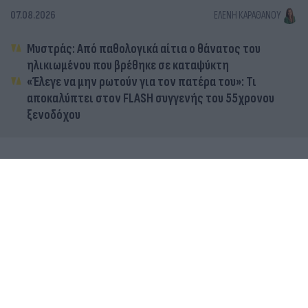
07.08.2026
ΕΛΈΝΗ ΚΑΡΑΘΆΝΟΥ
Μυστράς: Από παθολογικά αίτια ο θάνατος του
ηλικιωμένου που βρέθηκε σε καταψύκτη
«Έλεγε να μην ρωτούν για τον πατέρα του»: Τι
αποκαλύπτει στον FLASH συγγενής του 55χρονου
ξενοδόχου