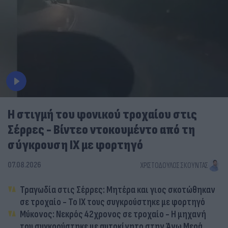
Η στιγμή του φονικού τροχαίου στις
Σέρρες - Βίντεο ντοκουμέντο από τη
σύγκρουση ΙΧ με φορτηγό
07.08.2026
ΧΡΙΣΤΌΔΟΥΛΟΣ ΣΚΟΎΝΤΑΣ
Τραγωδία στις Σέρρες: Μητέρα και γιος σκοτώθηκαν
σε τροχαίο - Το ΙΧ τους συγκρούστηκε με φορτηγό
Μύκονος: Νεκρός 42χρονος σε τροχαίο - Η μηχανή
του συγκρούστηκε με αυτοκίνητο στην Άνω Μερά