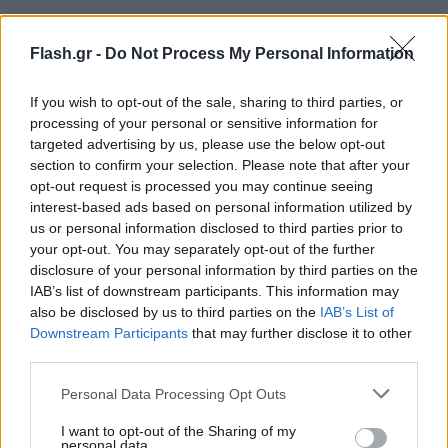
Αποδοκιμασίες από drag queens
Flash.gr -
Do Not Process My Personal Information
Η πολυτελής εκδήλωση συγκέντρωσε 10
εκατομμύρια δολάρια και συμμετείχαν επίσης ο
If you wish to opt-out of the sale, sharing to third parties, or
αντιπρόεδρος Τζέι Ντι Βανς και η σύζυγός του. Ο
processing of your personal or sensitive information for
targeted advertising by us, please use the below opt-out
πρόεδρος είχε απολύσει το διοικητικό συμβούλιο
section to confirm your selection. Please note that after your
του Kennedy Center όταν ανέλαβε το τιμόνι και
opt-out request is processed you may continue seeing
επέλεξε τα μέλη του δικού του συμβουλίου,
interest-based ads based on personal information utilized by
us or personal information disclosed to third parties prior to
λέγοντας ότι η προηγούμενη ηγεσία επέτρεψε
your opt-out. You may separately opt-out of the further
παραστάσεις drag που «στόχευαν ειδικά τη νεολαία
disclosure of your personal information by third parties on the
μας».
IAB’s list of downstream participants. This information may
also be disclosed by us to third parties on the
IAB’s List of
Downstream Participants
that may further disclose it to other
third parties.
Please note that this website/app uses one or more Google
Personal Data Processing Opt Outs
services and may gather and store information including but
not limited to your visit or usage behaviour. You may click to
I want to opt-out of the Sharing of my
personal data.