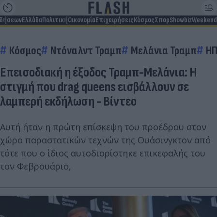
ιδήσεων
Ελλάδα
Πολιτική
Οικονομία
Επιχειρήσεις
Κόσμος
Σπορ
Showbiz
Weekend
Κόσμος
Ντόναλντ Τραμπ
Μελάνια Τραμπ
ΗΠ
Επεισοδιακή η έξοδος Τραμπ-Μελάνια: Η
στιγμή που drag queens εισβάλλουν σε
λαμπερή εκδήλωση - Βίντεο
Αυτή ήταν η πρώτη επίσκεψη του προέδρου στον
χώρο παραστατικών τεχνών της Ουάσινγκτον από
τότε που ο ίδιος αυτοδιορίστηκε επικεφαλής του
τον Φεβρουάριο,