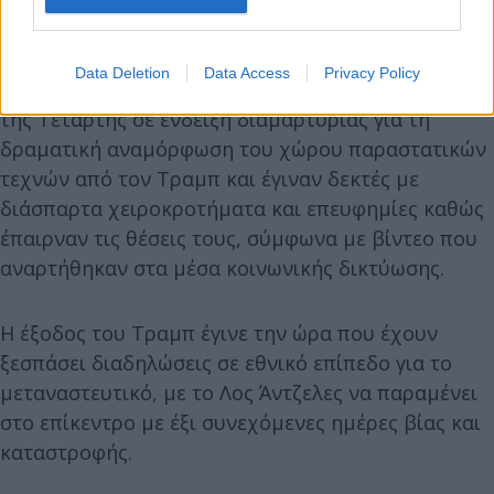
Data Deletion
Data Access
Privacy Policy
Αρκετές drag queens εισέβαλαν στην παράσταση
της Τετάρτης σε ένδειξη διαμαρτυρίας για τη
δραματική αναμόρφωση του χώρου παραστατικών
τεχνών από τον Τραμπ και έγιναν δεκτές με
διάσπαρτα χειροκροτήματα και επευφημίες καθώς
έπαιρναν τις θέσεις τους, σύμφωνα με βίντεο που
αναρτήθηκαν στα μέσα κοινωνικής δικτύωσης.
Η έξοδος του Τραμπ έγινε την ώρα που έχουν
ξεσπάσει διαδηλώσεις σε εθνικό επίπεδο για το
μεταναστευτικό, με το Λος Άντζελες να παραμένει
στο επίκεντρο με έξι συνεχόμενες ημέρες βίας και
καταστροφής.