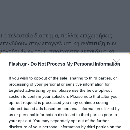
Το τελευταίο διάστημα, πολλές επιχειρήσεις
επενδύουν στην επαγγελματική ανάπτυξη των
εργαζομένων τους, παρέχοντας εκπαιδευτικά
προγράμματα και ευκαιρίες κατάρτισης. Αυτές οι
Flash.gr -
Do Not Process My Personal Information
πρωτοβουλίες ενθαρρύνουν την προσωπική και
επαγγελματική ανάπτυξη, ενώ παράλληλα
If you wish to opt-out of the sale, sharing to third parties, or
συμβάλλουν στη δημιουργία εξειδικευμένων και
processing of your personal or sensitive information for
παραγωγικών ομάδων. Επίσης, πολλές εταιρείες
targeted advertising by us, please use the below opt-out
section to confirm your selection. Please note that after your
προσφέρουν ευέλικτες συνθήκες εργασίας, όπως
opt-out request is processed you may continue seeing
τηλεργασία ή ευέλικτο ωράριο, προκειμένου να
interest-based ads based on personal information utilized by
διευκολύνουν την ισορροπία μεταξύ
us or personal information disclosed to third parties prior to
επαγγελματικής και προσωπικής ζωής.
your opt-out. You may separately opt-out of the further
disclosure of your personal information by third parties on the