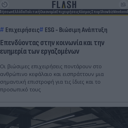
ιδήσεων
Ελλάδα
Πολιτική
Οικονομία
Επιχειρήσεις
Κόσμος
Σπορ
Showbiz
Weekend
Επιχειρήσεις
ESG - Bιώσιμη Aνάπτυξη
Επενδύοντας στην κοινωνία και την
ευημερία των εργαζομένων
Οι βιώσιμες επιχειρήσεις ποντάρουν στο
ανθρώπινο κεφάλαιο και εισπράττουν μια
σημαντική επιστροφή για τις ίδιες και το
προσωπικό τους