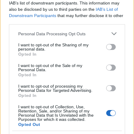
IAB’s list of downstream participants. This information may
Παράλληλα,
ο
ι κοινωνικά υπεύθυνες επιχειρήσεις
also be disclosed by us to third parties on the
IAB’s List of
Downstream Participants
that may further disclose it to other
συμβάλλουν στην ανάπτυξη και την υποστήριξη
third parties.
των τοπικών κοινοτήτων στις οποίες
δραστηριοποιούνται. Μέσα από χορηγίες,
Please note that this website/app uses one or more Google
Personal Data Processing Opt Outs
services and may gather and store information including but
εθελοντισμό και προγράμματα υποστήριξης
not limited to your visit or usage behaviour. You may click to
I want to opt-out of the Sharing of my
ευάλωτων ομάδων, ενισχύουν τις τοπικές
personal data.
grant or deny consent to Google and its third-party tags to
Opted In
κοινωνίες και συμβάλλουν στη βιώσιμη ανάπτυξη.
use your data for below specified purposes in below Google
consent section.
Εταιρείες, όπως η Starbucks και η Microsoft, έχουν
I want to opt-out of the Sale of my
Personal Data.
θέσει στόχο να επενδύουν σε κοινωφελή έργα,
Opted In
όπως η εκπαίδευση και η ενίσχυση των μικρών
I want to opt-out of processing my
επιχειρήσεων.
Personal Data for Targeted Advertising.
Opted In
Η σημαία της διαφάνειας και της ηθικής
I want to opt-out of Collection, Use,
Retention, Sale, and/or Sharing of my
συμπεριφοράς
Personal Data that Is Unrelated with the
Purposes for which it was collected.
Opted Out