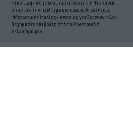
«Τορπίλη» στην ευρωπαϊκή ενότητα: Η Ισπανία
απαντά στην Ιταλία με συνοριακούς ελέγχους
«Μετωπική» Ιταλίας-Ισπανίας για Σένγκεν: «Δεν
δεχόμαστε επιβολές από το εξωτερικό ή
τελεσίγραφα»