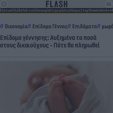
ιδήσεων
Ελλάδα
Πολιτική
Οικονομία
Επιχειρήσεις
Κόσμος
Σπορ
Showbiz
Weekend
Οικονομία
Επίδομα Γέννας
Επιδόματα
μωρ
Επίδομα γέννησης: Αυξημένα τα ποσά
στους δικαιούχους - Πότε θα πληρωθεί