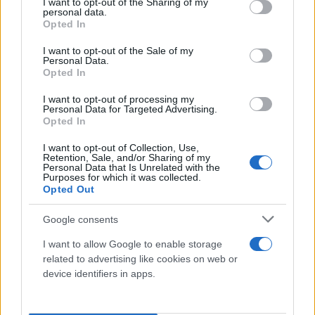
not limited to your visit or usage behaviour. You may click to
I want to opt-out of the Sharing of my
personal data.
grant or deny consent to Google and its third-party tags to
στους δικαιούχους, οι οποίοι έχουν λάβει
Opted In
use your data for below specified purposes in below Google
το πλήρες ποσό του επιδόματος γέννησης,
consent section.
I want to opt-out of the Sale of my
το επιπλέον ποσό καταβάλλεται εφάπαξ
Personal Data.
τον μήνα Απρίλιο 2024,
Opted In
στους δικαιούχους, των οποίων η αίτηση
I want to opt-out of processing my
Personal Data for Targeted Advertising.
έχει εγκριθεί, χωρίς ωστόσο να έχει
Opted In
ολοκληρωθεί η καταβολή και των δύο
δόσεων του επιδόματος, το επιπλέον ποσό
I want to opt-out of Collection, Use,
Retention, Sale, and/or Sharing of my
καταβάλλεται με την καταβολή της
Personal Data that Is Unrelated with the
Purposes for which it was collected.
δεύτερης δόσης.
Opted Out
Πότε καταβάλλεται
Google consents
I want to allow Google to enable storage
Την τελευταία εργάσιμη ημέρα του Απριλίου, θα
related to advertising like cookies on web or
καταβληθεί στις δικαιούχους το επίδομα γέννησης.
device identifiers in apps.