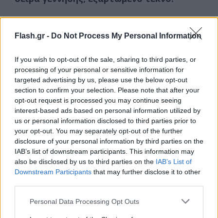
Αναδρομική αύξηση του Επιδόματος Γέννησης
Flash.gr -
Do Not Process My Personal Information
Η αναδρομική αύξηση του επιδόματος γέννησης,
έως την έναρξη ισχύος του παρόντος νόμου,
If you wish to opt-out of the sale, sharing to third parties, or
processing of your personal or sensitive information for
καταβάλλεται στα πρόσωπα που κατέστησαν
targeted advertising by us, please use the below opt-out
δικαιούχοι του επιδόματος γέννησης από 1η.1.2023
section to confirm your selection. Please note that after your
και μετά δηλ. στα πρόσωπα εκείνα των οποίων τα
opt-out request is processed you may continue seeing
τέκνα γεννήθηκαν από 1η.1.2023 και μετά και η
interest-based ads based on personal information utilized by
us or personal information disclosed to third parties prior to
αίτηση τους έχει εγκριθεί.
your opt-out. You may separately opt-out of the further
disclosure of your personal information by third parties on the
IAB’s list of downstream participants. This information may
Το επιπλέον ποσό που προκύπτει μετά την αύξηση
also be disclosed by us to third parties on the
IAB’s List of
του επιδόματος γέννησης καταβάλλεται στους
Downstream Participants
that may further disclose it to other
δικαιούχους χωρίς αυτοί να υποβάλλουν νέα
third parties.
αίτηση ή να προβούν σε οποιαδήποτε άλλη
Please note that this website/app uses one or more Google
Personal Data Processing Opt Outs
ενέργεια ως εξής:
services and may gather and store information including but