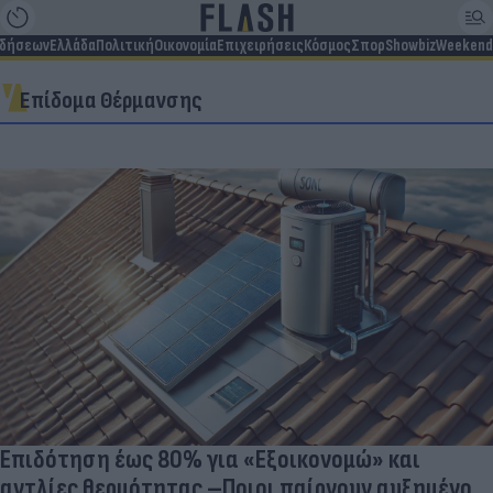
ιδήσεων
Ελλάδα
Πολιτική
Οικονομία
Επιχειρήσεις
Κόσμος
Σπορ
Showbiz
Weekend
Επίδομα Θέρμανσης
Επιδότηση έως 80% για «Εξοικονομώ» και
αντλίες θερμότητας –Ποιοι παίρνουν αυξημένο