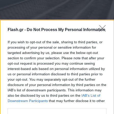
Flash.gr -
Do Not Process My Personal Information
Επίδομα θέρμανσης 2025-2026: Τα SOS, η
προκαταβολή και οι «παγίδες» - Ξεκινούν οι
If you wish to opt-out of the sale, sharing to third parties, or
processing of your personal or sensitive information for
αιτήσεις
targeted advertising by us, please use the below opt-out
Όλα όσα χρειάζεται να γνωρίζετε για το επίδομα. Δείτε την
section to confirm your selection. Please note that after your
Υπουργική Απόφαση.
opt-out request is processed you may continue seeing
interest-based ads based on personal information utilized by
Χρήστος
09.11.2025 14:34
us or personal information disclosed to third parties prior to
Τέλιος
your opt-out. You may separately opt-out of the further
disclosure of your personal information by third parties on the
IAB’s list of downstream participants. This information may
also be disclosed by us to third parties on the
IAB’s List of
Downstream Participants
that may further disclose it to other
third parties.