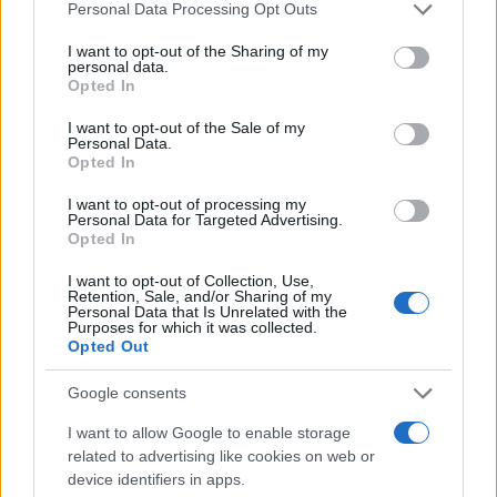
Please note that this website/app uses one or more Google
Personal Data Processing Opt Outs
services and may gather and store information including but
not limited to your visit or usage behaviour. You may click to
I want to opt-out of the Sharing of my
personal data.
grant or deny consent to Google and its third-party tags to
Opted In
use your data for below specified purposes in below Google
consent section.
I want to opt-out of the Sale of my
Πολυκατοικίες: Πώς θα δοθεί το επίδομα
Personal Data.
Opted In
θέρμανσης - Τι ισχύει στις περιπτώσεις
αυτόνομου καυστήρα
I want to opt-out of processing my
Personal Data for Targeted Advertising.
Τα βήματα που πρέπει να κάνουν διαχειριστές, ιδιοκτήτες και
Opted In
ενοικιαστές.
I want to opt-out of Collection, Use,
Κώστας
Retention, Sale, and/or Sharing of my
05.11.2025 06:30
Personal Data that Is Unrelated with the
Αντωνάκος
Purposes for which it was collected.
Opted Out
Google consents
I want to allow Google to enable storage
related to advertising like cookies on web or
device identifiers in apps.