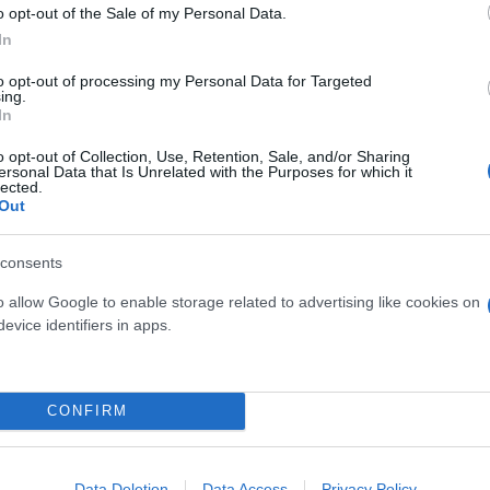
o opt-out of the Sale of my Personal Data.
In
to opt-out of processing my Personal Data for Targeted
ing.
In
ός ηλεκτρικού Volvo, καθώς περιλαμβάνει:
o opt-out of Collection, Use, Retention, Sale, and/or Sharing
ersonal Data that Is Unrelated with the Purposes for which it
lected.
 χρονοδιαγράμματα και τις διαδικασίες του Κιν
Out
consents
της συνδυάσει την Eπιδότηση Volvo με την επι
o allow Google to enable storage related to advertising like cookies on
evice identifiers in apps.
30
CONFIRM
ενοι μπορούν να αποκτήσουν το Volvo EX30 από μόλι
Data Deletion
Data Access
Privacy Policy