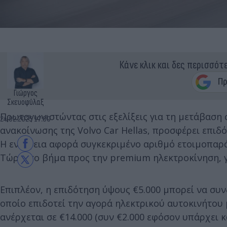
Κάνε κλικ και δες περισσότ
Γιώργος
Σκευοφύλαξ
Πρωταγωνιστώντας στις εξελίξεις για τη μετάβαση
24.02.2025 17:00
ανακοίνωσης της Volvo Car Hellas, προσφέρει επιδό
Η ενέργεια αφορά συγκεκριμένο αριθμό ετοιμοπαρά
Τώρα, το βήμα προς την premium ηλεκτροκίνηση, γ
Επιπλέον, η επιδότηση ύψους €5.000 μπορεί να συνδ
οποίο επιδοτεί την αγορά ηλεκτρικού αυτοκινήτου 
ανέρχεται σε €14.000 (συν €2.000 εφόσον υπάρχει κ