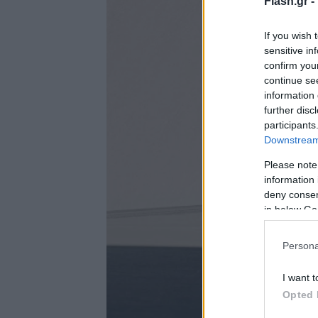
Flash.gr -
If you wish 
sensitive in
confirm you
continue se
information 
further disc
participants
Downstream 
Please note
information 
deny consent
in below Go
Persona
I want t
Opted 