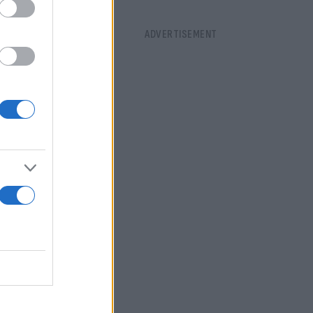
ούμαι
δότηση του
ς €34.172.