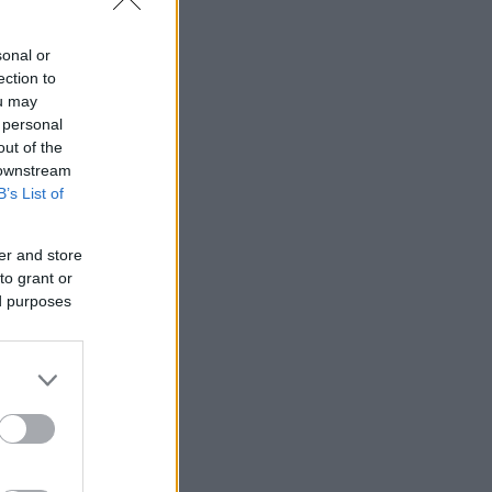
sonal or
ection to
ou may
 personal
out of the
 downstream
B’s List of
er and store
to grant or
ed purposes