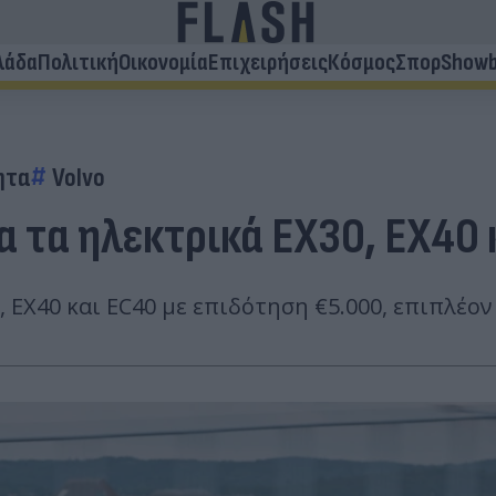
λάδα
Πολιτική
Οικονομία
Επιχειρήσεις
Κόσμος
Σπορ
Showb
ητα
Volvo
α τα ηλεκτρικά EX30, EX40
EX40 και EC40 με επιδότηση €5.000, επιπλέον 