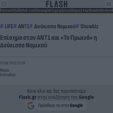
ιδήσεων
Ελλάδα
Πολιτική
Οικονομία
Επιχειρήσεις
Κόσμος
Σπορ
Showbiz
Weekend
LIFE
ΑΝΤ1
Δούκισσα Νομικού
Showbiz
Επίσημα στον ΑΝΤ1 και «Το Πρωινό» η
Δούκισσα Νομικού
25.08.2022 13:39
Μαρία
Ευσταθίου
Κάνε κλικ και δες περισσότερο
Flash.gr
στην αναζήτηση της
Google