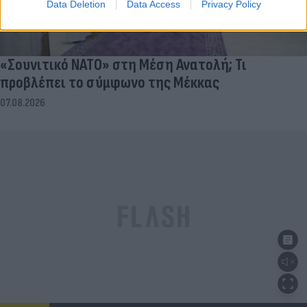
Data Deletion
Data Access
Privacy Policy
«Σουνιτικό ΝΑΤΟ» στη Μέση Ανατολή; Τι
προβλέπει το σύμφωνο της Μέκκας
07.08.2026