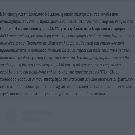
Νέα εποχή για τη Δούκισσα Νομικού, η οποία επιστρέφει στο κανάλι που
αναδείχθηκε, τον ΑΝΤ1, προκειμένου να βρεθεί στο πλάι του Γιώργου Λιάγκα στο
Πρωινό.
Η ανακοίνωση του ΑΝΤ1 για τη Δούκισσα Νομικού αναφέρει:
«Ο
ΑΝΤ1 ανακοινώνει, με ιδιαίτερη χαρά, την επιστροφή της Δούκισσας Νομικού στην
οικογένειά του.
Πρόσωπο με ιδιαίτερη λάμψη, αυθεντική και επικοινωνιακή
προσωπικότητα, η Δούκισσα Νομικού θα συναντήσει και πάλι τους τηλεθεατές,
μέσα από την ψυχαγωγική ζώνη του καναλιού.
Η αγαπημένη παρουσιάστρια θα
γράψει με τη θετική της ενέργεια, αλλά και τη σύγχρονη ματιά της, το νέο
κεφάλαιο της επιτυχημένης τηλεοπτικής της πορείας στον ΑΝΤ1.»
«Είμαι
τόσοοοοο χαρούμενη που επιστρέφω στην τηλεοπτική μου οικογένεια @ant1tv»
έγραψε η παρουσιάστρια στο Instagram δημοσιεύοντας ένα όμορφο βίντεο από
την διαδικασία της επίσημης φωτογράφισης της από το κανάλι: