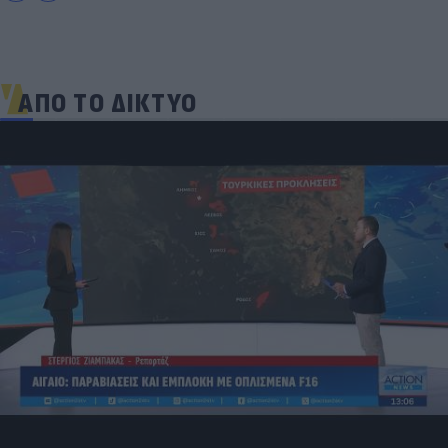
ΑΠΟ ΤΟ ΔΙΚΤΥΟ
Δραματικός ο απολογισμός από τις μεγάλες
φωτιές - «Κόκκινα» 118 κτίρια σε 325 ελέγχους