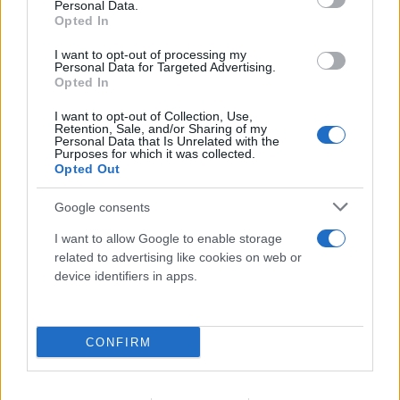
Personal Data.
Opted In
I want to opt-out of processing my
Personal Data for Targeted Advertising.
Opted In
I want to opt-out of Collection, Use,
Retention, Sale, and/or Sharing of my
Τρομακτική ανάλυση για τη φωτιά στην
Personal Data that Is Unrelated with the
Purposes for which it was collected.
Αττικοβοιωτία: Απελευθέρωσε ενέργεια 6
Opted Out
ατομικών βομβών Χιροσίμα
Google consents
07.08.2026
I want to allow Google to enable storage
related to advertising like cookies on web or
device identifiers in apps.
CONFIRM