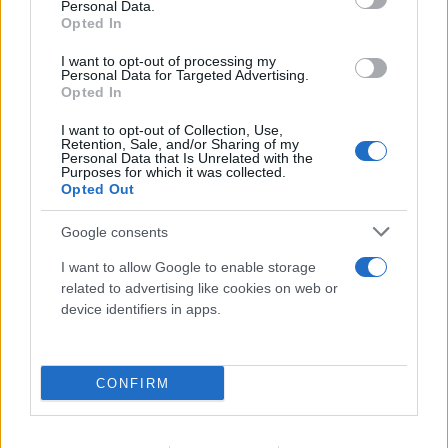
Personal Data.
Opted In
Νέα Υόρκη: Στα δικαστήρια ο φόρος «pied-
I want to opt-out of processing my
Personal Data for Targeted Advertising.
à-terre» του Μαμντάνι - Πλούσιοι ζητούν
Opted In
πάγωμα της εφαρμογής
I want to opt-out of Collection, Use,
Retention, Sale, and/or Sharing of my
09.08.2026
Personal Data that Is Unrelated with the
Purposes for which it was collected.
Opted Out
Google consents
I want to allow Google to enable storage
related to advertising like cookies on web or
device identifiers in apps.
CONFIRM