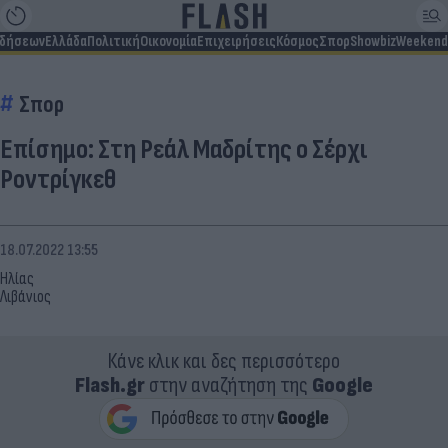
ιδήσεων
Ελλάδα
Πολιτική
Οικονομία
Επιχειρήσεις
Κόσμος
Σπορ
Showbiz
Weekend
Σπορ
Επίσημο: Στη Ρεάλ Μαδρίτης ο Σέρχι
Ροντρίγκεθ
18.07.2022 13:55
Ηλίας
Λιβάνιος
Κάνε κλικ και δες περισσότερο
Flash.gr
στην αναζήτηση της
Google