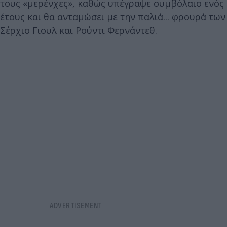
τους «μερένχες», καθώς υπέγραψε συμβόλαιο ενός
έτους και θα ανταμώσει με την παλιά... φρουρά των
Σέρχιο Γιουλ και Ρούντι Φερνάντεθ.