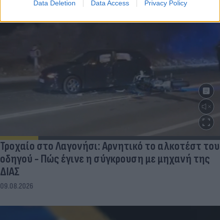
Data Deletion
Data Access
Privacy Policy
Τροχαίο στο Λαγονήσι: Αρνητικό το αλκοτέστ του
οδηγού - Πώς έγινε η σύγκρουση με μηχανή της
ΔΙΑΣ
09.08.2026