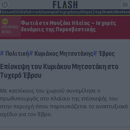
ιδήσεων
Ελλάδα
Πολιτική
Οικονομία
Επιχειρήσεις
Κόσμος
Σπορ
Showbiz
Weekend
Φωτιά στο Μουζάκι Ηλείας – Ισχυρές
BREAKING
δυνάμεις της Πυροσβεστικής
NEWS
Πολιτική
Κυριάκος Μητσοτάκης
Έβρος
Eπίσκεψη του Κυριάκου Μητσοτάκη στο
Τυχερό Έβρου
Με κατοίκους του χωριού συνομίλησε ο
πρωθυπουργός στο πλαίσιο της επίσκεψής του
στην περιοχή όπου παρουσιάζεται το αναπτυξιακό
σχέδιο για τον Έβρο.