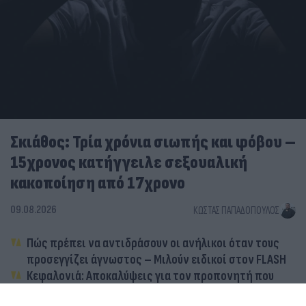
Σκιάθος: Τρία χρόνια σιωπής και φόβου –
15χρονος κατήγγειλε σεξουαλική
κακοποίηση από 17χρονο
09.08.2026
ΚΏΣΤΑΣ ΠΑΠΑΔΌΠΟΥΛΟΣ
Πώς πρέπει να αντιδράσουν οι ανήλικοι όταν τους
προσεγγίζει άγνωστος – Μιλούν ειδικοί στον FLASH
Κεφαλονιά: Αποκαλύψεις για τον προπονητή που
προφυλακίστηκε για σεξουαλική κακοποίηση