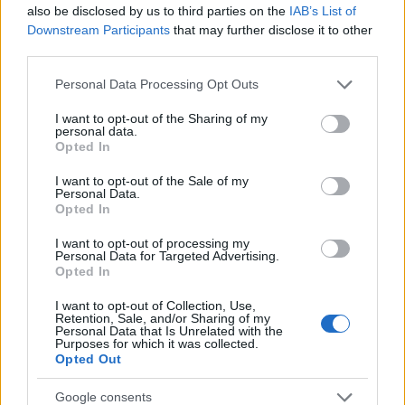
also be disclosed by us to third parties on the
IAB’s List of
Downstream Participants
that may further disclose it to other
third parties.
Please note that this website/app uses one or more Google
Personal Data Processing Opt Outs
services and may gather and store information including but
Γραφείο Τύπου Πρωθυπουργού
not limited to your visit or usage behaviour. You may click to
I want to opt-out of the Sharing of my
personal data.
grant or deny consent to Google and its third-party tags to
Opted In
use your data for below specified purposes in below Google
consent section.
I want to opt-out of the Sale of my
Personal Data.
Opted In
I want to opt-out of processing my
Personal Data for Targeted Advertising.
Opted In
I want to opt-out of Collection, Use,
Retention, Sale, and/or Sharing of my
Personal Data that Is Unrelated with the
Purposes for which it was collected.
Opted Out
Google consents