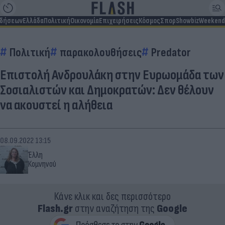
ιδήσεων
Ελλάδα
Πολιτική
Οικονομία
Επιχειρήσεις
Κόσμος
Σπορ
Showbiz
Weekend
Πολιτική
παρακολουθήσεις
Predator
Επιστολή Ανδρουλάκη στην Ευρωομάδα των
Σοσιαλιστών και Δημοκρατών: Δεν θέλουν
να ακουστεί η αλήθεια
08.09.2022 13:15
Έλλη
Κομνηνού
Κάνε κλικ και δες περισσότερο
Flash.gr
στην αναζήτηση της
Google