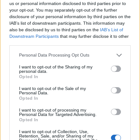
us or personal information disclosed to third parties prior to
your opt-out. You may separately opt-out of the further
disclosure of your personal information by third parties on the
Όμως χάρη στην έρευνα της Αρχής Διασφάλισης
IAB’s list of downstream participants. This information may
του Απορρήτου των Επικοινωνιών (ΑΔΑΕ), στις 5
also be disclosed by us to third parties on the
IAB’s List of
Αυγούστου αποκαλύφθηκε πως οι μυστικές
Downstream Participants
that may further disclose it to other
υπηρεσίες της ίδιας μου της χώρας με
third parties.
παρακολουθούσαν για «λόγους εθνικής
Please note that this website/app uses one or more Google
Personal Data Processing Opt Outs
ασφάλειας», από τον Σεπτέμβριο του 2021 μέχρι τα
services and may gather and store information including but
not limited to your visit or usage behaviour. You may click to
I want to opt-out of the Sharing of my
μέσα Δεκεμβρίου του 2021. Η περίοδος συμπίπτει
personal data.
grant or deny consent to Google and its third-party tags to
απόλυτα με την απόπειρα παγίδευσης του κινητού
Opted In
use your data for below specified purposes in below Google
μου (21 Σεπτεμβρίου) αλλά και την προεκλογική
consent section.
I want to opt-out of the Sale of my
περίοδο για την ηγεσία του ΠΑΣΟΚ - Κινήματος
Personal Data.
Opted In
Αλλαγής, στο οποίο εκλέχτηκα Πρόεδρος στις 12
Δεκεμβρίου 2021. Η παρακολούθησή μου
I want to opt-out of processing my
Personal Data for Targeted Advertising.
τερματίστηκε λίγες ημέρες μόνο μετά.
Opted In
I want to opt-out of Collection, Use,
Retention, Sale, and/or Sharing of my
Η αποκάλυψη αυτή οδήγησε στην παραίτηση του