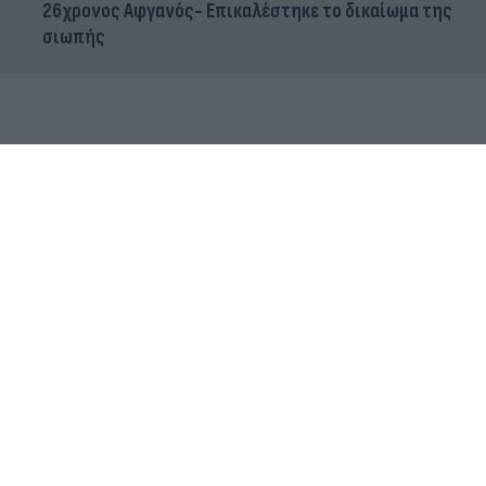
26χρονος Αφγανός- Επικαλέστηκε το δικαίωμα της
σιωπής