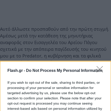
Αυτό άλλωστε προσπαθούν από την πρώτη στιγμή.
Αμέσως μετά την κατάθεση της μηνυτήριας
αναφοράς στον Εισαγγελέα του Αρείου Πάγου
σχετικά με την απόπειρα παγίδευσής του κινητού
μου με το Predator, η κυβέρνηση και τα φιλικά
προς αυτή μέσα προσπάθησαν να υποβαθμίσουν
και να γελοιοποιήσουν την καταγγελία μου.
Flash.gr -
Do Not Process My Personal Information
If you wish to opt-out of the sale, sharing to third parties, or
Λίγες ημέρες μετά οι Υπουργοί Επικρατείας κ. Γ.
processing of your personal or sensitive information for
Γεραπετρίτης και Ψηφιακής Διακυβέρνησης κ.Κ.
targeted advertising by us, please use the below opt-out
Πιερρακάκης, μαζί με τον τότε Διοικητή της ΕΥΠ κ.
section to confirm your selection. Please note that after your
Π. Κοντολέοντα βρέθηκαν να προσπαθούν να
opt-out request is processed you may continue seeing
interest-based ads based on personal information utilized by
παραπλανήσουν την Ελληνική Βουλή.