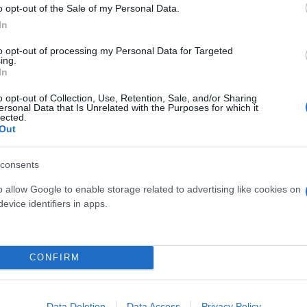
o opt-out of the Sale of my Personal Data.
In
to opt-out of processing my Personal Data for Targeted
ing.
In
o opt-out of Collection, Use, Retention, Sale, and/or Sharing
ersonal Data that Is Unrelated with the Purposes for which it
lected.
Out
consents
o allow Google to enable storage related to advertising like cookies on
evice identifiers in apps.
CONFIRM
Data Deletion
Data Access
Privacy Policy