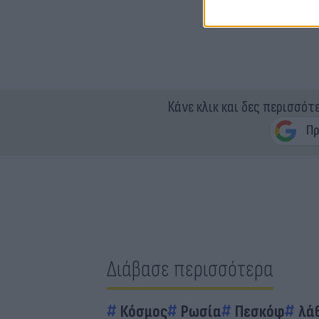
Κάνε κλικ και δες περισσότ
Διάβασε περισσότερα
Κόσμος
Ρωσία
Πεσκόφ
λά