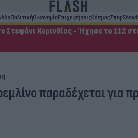
λάδα
Πολιτική
Οικονομία
Επιχειρήσεις
Κόσμος
Σπορ
Showb
ο Στεφάνι Κορινθίας - Ήχησε το 112 σ
ση
ρεμλίνο παραδέχεται για 