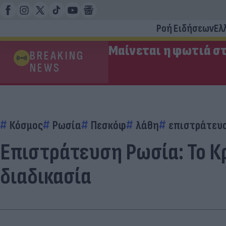
Ροή Ειδήσεων
Ελ
Μαίνεται η φωτιά στ
BREAKING
NEWS
Κόσμος
Ρωσία
Πεσκόφ
λάθη
επιστράτευ
Επιστράτευση Ρωσία: Το Κ
διαδικασία