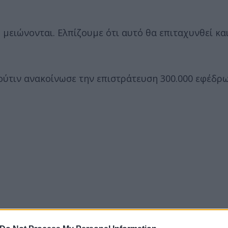
μειώνονται. Ελπίζουμε ότι αυτό θα επιταχυνθεί και
ύτιν ανακοίνωσε την επιστράτευση 300.000 εφέδρω