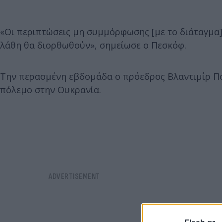
«Οι περιπτώσεις μη συμμόρφωσης [με το διάταγμα] 
λάθη θα διορθωθούν», σημείωσε ο Πεσκόφ.
Την περασμένη εβδομάδα ο πρόεδρος Βλαντιμίρ Πο
πόλεμο στην Ουκρανία.