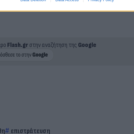
ερο
Flash.gr
στην αναζήτηση της
Google
θη
επιστράτευση