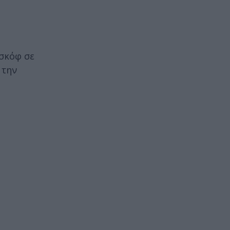
εσκόφ σε
 την