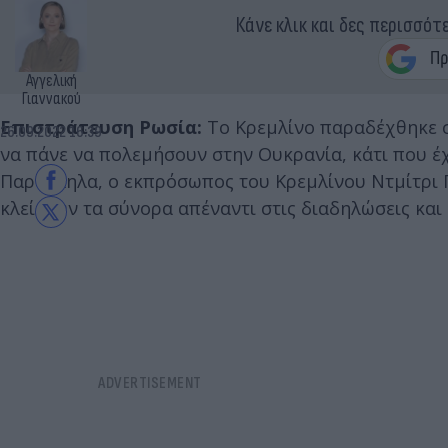
Κάνε κλικ και δες περισσότ
Αγγελική
Γιαννακού
Επιστράτευση Ρωσία:
Το Κρεμλίνο παραδέχθηκε σ
26.09.2022 16:39
να πάνε να πολεμήσουν στην Ουκρανία, κάτι που έχ
Παράλληλα, ο εκπρόσωπος του Κρεμλίνου Ντμίτρι 
κλείσουν τα σύνορα απέναντι στις διαδηλώσεις κα