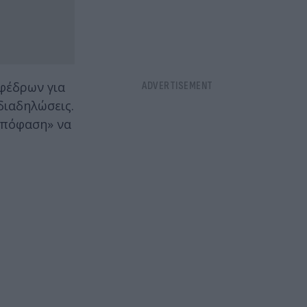
φέδρων για
διαδηλώσεις.
απόφαση» να