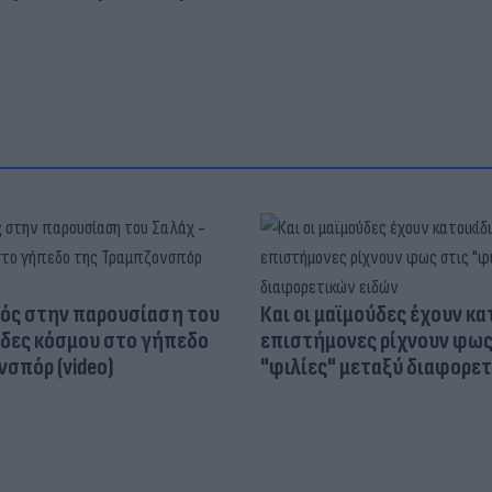
ός στην παρουσίαση του
Και οι μαϊμούδες έχουν κατ
άδες κόσμου στο γήπεδο
επιστήμονες ρίχνουν φως
σπόρ (video)
"φιλίες" μεταξύ διαφορε