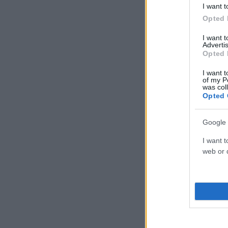
I want t
Opted 
I want 
Advertis
Opted 
I want t
of my P
was col
Opted 
Google 
I want t
web or d