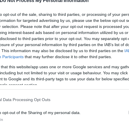
Do Not Process My Personal Information
to opt-out of the sale, sharing to third parties, or processing of your per
formation for targeted advertising by us, please use the below opt-out s
όσους έχουν στρατιωτική εμπειρία ή τις επιδιωκό
r selection. Please note that after your opt-out request is processed y
τώσεις επιστράτευσης ανθρώπων μεγάλων σε ηλικία
eing interest-based ads based on personal information utilized by us or
αικών.
(Διαβάστε εδώ)
disclosed to third parties prior to your opt-out. You may separately opt-
losure of your personal information by third parties on the IAB’s list of
. This information may also be disclosed by us to third parties on the
IA
ν τη χώρα. Αυξημένη συρροή καταγράφεται στα σύν
Participants
that may further disclose it to other third parties.
α, ενώ αυξήθηκαν κατακόρυφα και τα αεροπορικά τα
 that this website/app uses one or more Google services and may gath
λίτες.
including but not limited to your visit or usage behaviour. You may click 
 to Google and its third-party tags to use your data for below specifi
ogle consent section.
α απαγορεύσει την έξοδο από τη χώρα των ανδρών 
ρισε: «Δεν ξέρω τίποτα για αυτό. Δεν έχουν ληφθ
l Data Processing Opt Outs
o opt-out of the Sharing of my personal data.
In