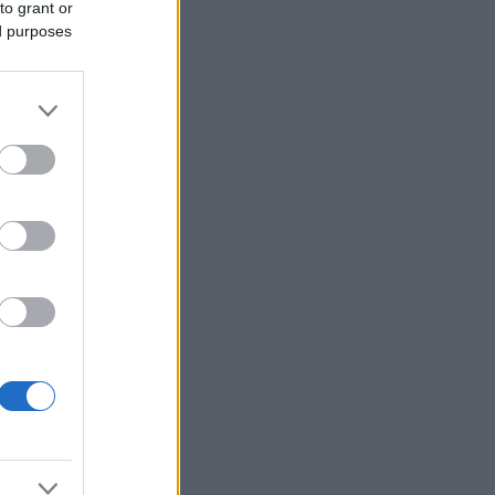
to grant or
ed purposes