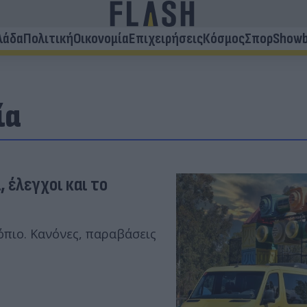
λάδα
Πολιτική
Οικονομία
Επιχειρήσεις
Κόσμος
Σπορ
Showb
ία
 έλεγχοι και το
πιο. Κανόνες, παραβάσεις