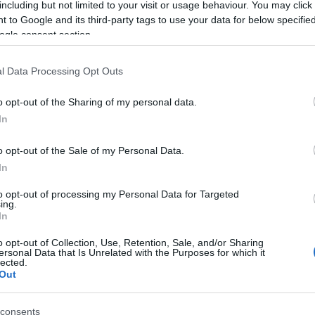
including but not limited to your visit or usage behaviour. You may click 
 to Google and its third-party tags to use your data for below specifi
25 φαίνεται ακόμα πιο βαρύ
ogle consent section.
l Data Processing Opt Outs
o opt-out of the Sharing of my personal data.
In
o opt-out of the Sale of my Personal Data.
Χριστιάννα
In
Κούσιου
to opt-out of processing my Personal Data for Targeted
ing.
In
o opt-out of Collection, Use, Retention, Sale, and/or Sharing
ersonal Data that Is Unrelated with the Purposes for which it
lected.
Out
consents