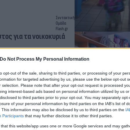
Συντακτική
Ομάδα
Flash.gr
τος για τα νοικοκυριά
για τους μαθητές, αλλά και
Do Not Process My Personal Information
to opt-out of the sale, sharing to third parties, or processing of your per
formation for targeted advertising by us, please use the below opt-out s
r selection. Please note that after your opt-out request is processed y
eing interest-based ads based on personal information utilized by us or
disclosed to third parties prior to your opt-out. You may separately opt-
losure of your personal information by third parties on the IAB’s list of
Συντακτική
. This information may also be disclosed by us to third parties on the
IA
Ομάδα
Flash.gr
Participants
that may further disclose it to other third parties.
 για τις ελληνικές
 that this website/app uses one or more Google services and may gath