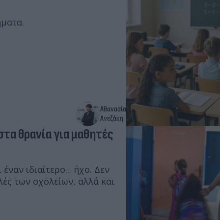
ήματα.
Αθανασία
Ανεζάκη
στα θρανία για μαθητές
έναν ιδιαίτερο... ήχο. Δεν
λές των σχολείων, αλλά και