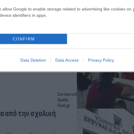
o allow Google to enable storage related to advertising like cookies on
evice identifiers in apps.
 σχολική χρονιά - Λίστα
CONFIRM
τές θα πάνε στις τάξεις τους
Data Deletion
Data Access
Privacy Policy
Συντακτική
Ομάδα
Flash.gr
ία από την σχολική