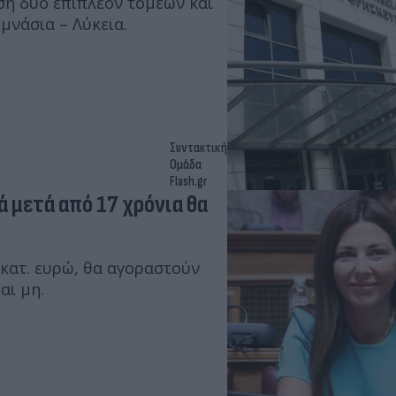
ση δύο επιπλέον τομέων και
υμνάσια – Λύκεια.
Συντακτική
Ομάδα
Flash.gr
 μετά από 17 χρόνια θα
κατ. ευρώ, θα αγοραστούν
αι μη.