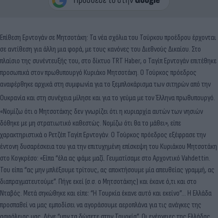
Επίθεση Ερντογάν σε Μητσοτάκη: Τα νέα σχόλια του Τούρκου προέδρου έρχονται
σε αντίθεση για άλλη μια φορά, με τους κανόνες του Διεθνούς Δικαίου. Στο
πλαίσιο της συνέντευξής του, στο δίκτυο TRT Haber, ο Ταγίπ Ερντογάν επιτέθηκε
προσωπικά στον πρωθυπουργό Κυριάκο Μητσοτάκη. Ο Τούρκος πρόεδρος
αναφέρθηκε αρχικά στη συμφωνία για το ξεμπλοκάρισμα των σιτηρών από την
Ουκρανία και στη συνέχεια μίλησε και για το γεύμα με τον Έλληνα πρωθυπουργό.
«Νομίζω ότι ο Μητσοτάκης δεν γνωρίζει ότι η κυριαρχία αυτών των νησιών
δόθηκε με μη στρατιωτικό καθεστώς. Νομίζω ότι θα το μάθει», είπε
χαρακτηριστικά ο Ρετζέπ Ταγίπ Ερντογάν. Ο Τούρκος πρόεδρος εξέφρασε την
έντονη δυσαρέσκεια του για την επιτυχημένη επίσκεψη του Κυριάκου Μητσοτάκη
στο Κογκρέσο: «Είπα “έλα ας φάμε μαζί. Γευματίσαμε στο Αρχοντικό Vahdettin.
Του είπα “ας μην μπλέξουμε τρίτους, ας αποκτήσουμε μία απευθείας γραμμή, ας
διαπραγματευτούμε”. Πήγε εκεί (σ.σ. ο Μητσοτάκης) και έκανε ό,τι και στο
Νταβός. Μετά σηκώθηκε και είπε: “Η Τουρκία έκανε αυτό και εκείνο”… Η Ελλάδα
προσπαθεί να μας εμποδίσει να αγοράσουμε αεροπλάνα για τις ανάγκες της
ασφάλειας μας. Λένε “μην τα δώσετε στην Τουρκία”. Οι ενέργειες της Ελλάδας