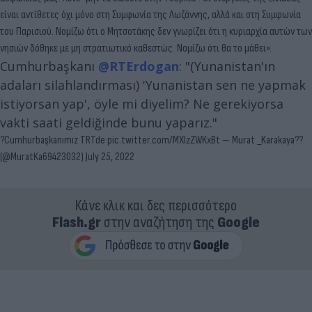
είναι αντίθετες όχι μόνο στη Συμφωνία της Λωζάννης, αλλά και στη Συμφωνία
του Παρισιού. Νομίζω ότι ο Μητσοτάκης δεν γνωρίζει ότι η κυριαρχία αυτών των
νησιών δόθηκε με μη στρατιωτικό καθεστώς. Νομίζω ότι θα το μάθει».
Cumhurbaşkanı
@RTErdogan
: "(Yunanistan'ın
adaları silahlandırması) 'Yunanistan sen ne yapmak
istiyorsan yap', öyle mi diyelim? Ne gerekiyorsa
vakti saati geldiğinde bunu yaparız."
?Cumhurbaşkanımız TRTde
pic.twitter.com/MXIzZWKxBt
— Murat _Karakaya??
(@MuratKa69423032)
July 25, 2022
Κάνε κλικ και δες περισσότερο
Flash.gr
στην αναζήτηση της
Google