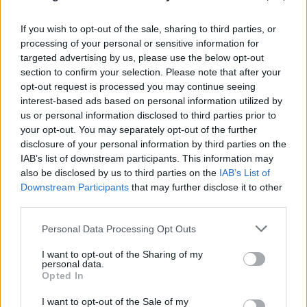
If you wish to opt-out of the sale, sharing to third parties, or
processing of your personal or sensitive information for
targeted advertising by us, please use the below opt-out
Ταϊλάνδη: Το χρονικό του μακελειού - Μαθητής
section to confirm your selection. Please note that after your
σκότωσε τους παππούδες του πριν ανοίξει πυρ
opt-out request is processed you may continue seeing
interest-based ads based on personal information utilized by
στο σχολείο
us or personal information disclosed to third parties prior to
07.08.2026
your opt-out. You may separately opt-out of the further
disclosure of your personal information by third parties on the
IAB’s list of downstream participants. This information may
also be disclosed by us to third parties on the
IAB’s List of
Downstream Participants
that may further disclose it to other
third parties.
Please note that this website/app uses one or more Google
Personal Data Processing Opt Outs
services and may gather and store information including but
not limited to your visit or usage behaviour. You may click to
I want to opt-out of the Sharing of my
personal data.
grant or deny consent to Google and its third-party tags to
Opted In
use your data for below specified purposes in below Google
consent section.
I want to opt-out of the Sale of my