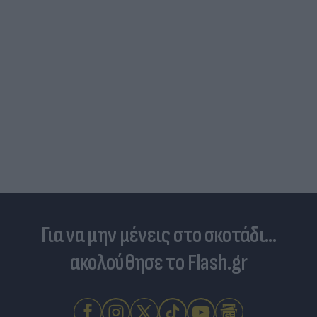
Τιμές καυσίμων: «Πονοκέφαλος» το φουλάρισμα
του ρεζερβουάρ για τους αδειούχους του
Αυγούστου
Για να μην μένεις στο σκοτάδι...
ακολούθησε το Flash.gr