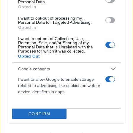
Personal Data.
Opted In
Συμμορία «Έντικ»: Η νέα σύλληψη για τη
δολοφονία του «Ζαμπόν» αποδυναμώνει τη
I want to opt-out of processing my
Personal Data for Targeted Advertising.
ρωσόφωνη μαφία
Opted In
07.08.2026
I want to opt-out of Collection, Use,
Retention, Sale, and/or Sharing of my
Personal Data that Is Unrelated with the
Purposes for which it was collected.
Opted Out
Google consents
I want to allow Google to enable storage
related to advertising like cookies on web or
device identifiers in apps.
CONFIRM
Λένα Σαμαρά: Σε κλίμα συγκίνησης το ετήσιο