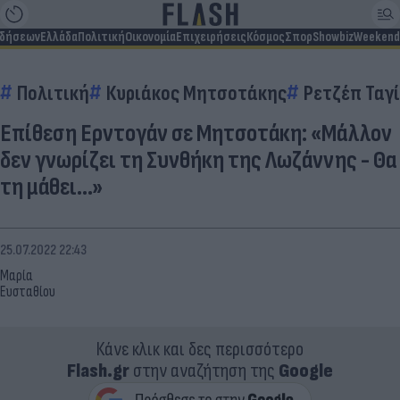
ιδήσεων
Ελλάδα
Πολιτική
Οικονομία
Επιχειρήσεις
Κόσμος
Σπορ
Showbiz
Weekend
Πολιτική
Κυριάκος Μητσοτάκης
Ρετζέπ Ταγ
Επίθεση Ερντογάν σε Μητσοτάκη: «Μάλλον
δεν γνωρίζει τη Συνθήκη της Λωζάννης - Θα
τη μάθει...»
25.07.2022 22:43
Μαρία
Ευσταθίου
Κάνε κλικ και δες περισσότερο
Flash.gr
στην αναζήτηση της
Google