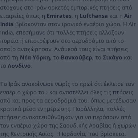
στόχους στο Ιράν αρκετές εμπορικές πτήσεις από
εταιρείες όπως η
Emirates
, η
Lufthansa
και η
Air
India
βρίσκονταν στον ιρανικό εναέριο χώρο. Η Air
India, επεσήμανε ότι πολλές πτήσεις αλλάζουν
πορεία ή επιστρέφουν στο αεροδρόμιο από το
οποίο αναχώρησαν. Ανάμεσά τους είναι πτήσεις
από τη
Νέα Υόρκη
, το
Βανκούβερ
, το
Σικάγο
και
το
Λονδίνο
.
Το Ιράκ ανακοίνωσε νωρίς το πρωί ότι έκλεισε τον
εναέριο χώρο του και αναστέλλει όλες τις πτήσεις
από και προς τα αεροδρόμιά του, όπως μετέδωσαν
κρατικά μέσα ενημέρωσης. Παράλληλα, πολλές
πτήσεις ανακατευθύνθηκαν για να περάσουν από
τον εναέριο χώρο της Σαουδικής Αραβίας ή χωρών
της Κεντρικής Ασίας. Η Ιορδανία, που βρίσκεται