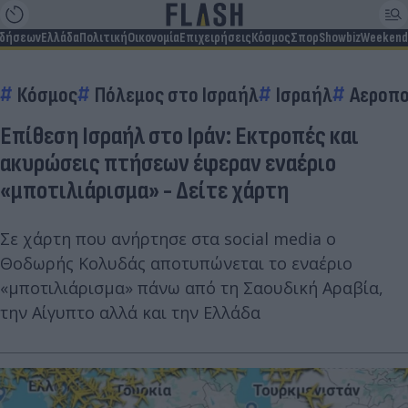
ιδήσεων
Ελλάδα
Πολιτική
Οικονομία
Επιχειρήσεις
Κόσμος
Σπορ
Showbiz
Weekend
Κόσμος
Πόλεμος στο Ισραήλ
Ισραήλ
Αεροπο
Επίθεση Ισραήλ στο Ιράν: Εκτροπές και
ακυρώσεις πτήσεων έφεραν εναέριο
«μποτιλιάρισμα» - Δείτε χάρτη
Σε χάρτη που ανήρτησε στα social media ο
Θοδωρής Κολυδάς αποτυπώνεται το εναέριο
«μποτιλιάρισμα» πάνω από τη Σαουδική Αραβία,
την Αίγυπτο αλλά και την Ελλάδα