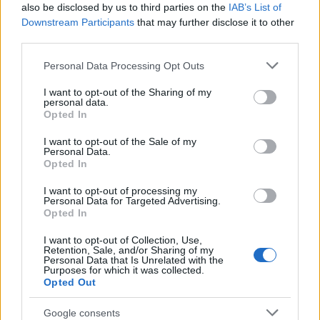
also be disclosed by us to third parties on the
IAB’s List of
αποτυπώνεται το εναέριο «μποτιλιάρισμα» πάνω από τη
Downstream Participants
that may further disclose it to other
Σαουδική Αραβία, την Αίγυπτο αλλά και την Ελλάδα. Όπως
third parties.
φαίνεται στη φωτογραφία πάνω από το Ιράν και το Ιρακ
Please note that this website/app uses one or more Google
Personal Data Processing Opt Outs
δεν πετάει κανένα αεροπλάνο.
services and may gather and store information including but
not limited to your visit or usage behaviour. You may click to
I want to opt-out of the Sharing of my
personal data.
grant or deny consent to Google and its third-party tags to
«Αυτή την ώρα λόγω των γεγονότων μεταξύ Ιράν
Opted In
use your data for below specified purposes in below Google
και Ισραήλ και επειδή έχουν εκτοξευτεί 100 drones
consent section.
I want to opt-out of the Sale of my
Personal Data.
οι εναέριοι χώροι των περιοχών έχουν κλείσει και
Opted In
όλη η εναέρια κυκλοφορία , διέρχεται πάνω από
την Σ. Αραβία , Αίγυπτο και Ελλάδα. Τα FIRs που
I want to opt-out of processing my
Personal Data for Targeted Advertising.
παραμένουν κλειστά είναι του Ιράν, Ιράκ, Ιορδανίας
Opted In
και Συρίας» έγραψε στη λεζάντα της ανάρτησής του
I want to opt-out of Collection, Use,
ο Θοδωρής Κολυδάς.
Retention, Sale, and/or Sharing of my
Personal Data that Is Unrelated with the
Purposes for which it was collected.
Opted Out
Δείτε την ανάρτηση του Θοδωρή Κολυδά:
Google consents