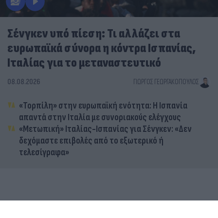
Σένγκεν υπό πίεση: Τι αλλάζει στα
ευρωπαϊκά σύνορα η κόντρα Ισπανίας,
Ιταλίας για το μεταναστευτικό
08.08.2026
ΓΙΏΡΓΟΣ ΓΕΩΡΓΑΚΌΠΟΥΛΟΣ
«Τορπίλη» στην ευρωπαϊκή ενότητα: Η Ισπανία
απαντά στην Ιταλία με συνοριακούς ελέγχους
«Μετωπική» Ιταλίας-Ισπανίας για Σένγκεν: «Δεν
δεχόμαστε επιβολές από το εξωτερικό ή
τελεσίγραφα»