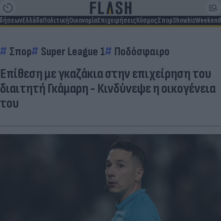
ιδήσεων
Ελλάδα
Πολιτική
Οικονομία
Επιχειρήσεις
Κόσμος
Σπορ
Showbiz
Weekend
Σπορ
Super League 1
Ποδόσφαιρο
Επίθεση με γκαζάκια στην επιχείρηση του
διαιτητή Γκάμαρη - Κινδύνεψε η οικογένεια
του