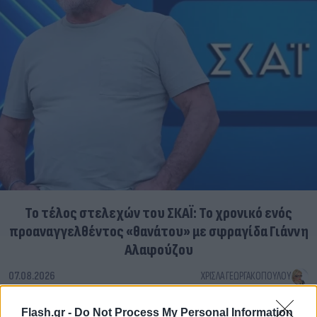
Το τέλος στελεχών του ΣΚΑΪ: Το χρονικό ενός
προαναγγελθέντος «θανάτου» με σφραγίδα Γιάννη
Αλαφούζου
07.08.2026
ΧΡΊΣΛΑ ΓΕΩΡΓΑΚΟΠΟΎΛΟΥ
Flash.gr -
Do Not Process My Personal Information