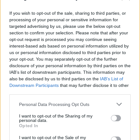
If you wish to opt-out of the sale, sharing to third parties, or
processing of your personal or sensitive information for
targeted advertising by us, please use the below opt-out
section to confirm your selection. Please note that after your
opt-out request is processed you may continue seeing
interest-based ads based on personal information utilized by
us or personal information disclosed to third parties prior to
your opt-out. You may separately opt-out of the further
disclosure of your personal information by third parties on the
IAB’s list of downstream participants. This information may
also be disclosed by us to third parties on the
IAB’s List of
Downstream Participants
that may further disclose it to other
third parties.
Please note that this website/app uses one or more Google
Personal Data Processing Opt Outs
services and may gather and store information including but
not limited to your visit or usage behaviour. You may click to
I want to opt-out of the Sharing of my
personal data.
grant or deny consent to Google and its third-party tags to
Opted In
use your data for below specified purposes in below Google
consent section.
I want to opt-out of the Sale of my