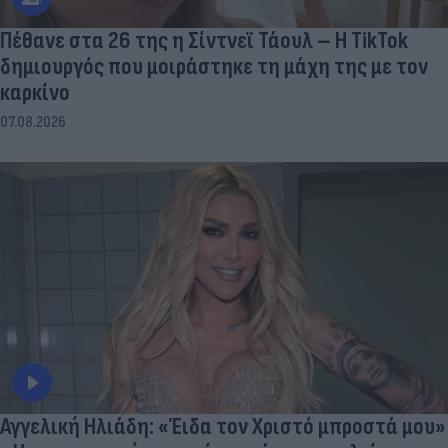
Πέθανε στα 26 της η Σίντνεϊ Τάουλ – Η TikTok
δημιουργός που μοιράστηκε τη μάχη της με τον
καρκίνο
07.08.2026
Αγγελική Ηλιάδη: «Έιδα τον Χριστό μπροστά μου»
- Η μεταφυσική εμπειρία μετά τη νοσηλεία