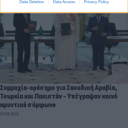
Data Deletion
Data Access
Privacy Policy
Συμμαχία-ορόσημο για Σαουδική Αραβία,
Τουρκία και Πακιστάν - Υπέγραψαν κοινό
αμυντικό σύμφωνο
07.08.2026