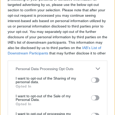
targeted advertising by us, please use the below opt-out
section to confirm your selection. Please note that after your
opt-out request is processed you may continue seeing
interest-based ads based on personal information utilized by
us or personal information disclosed to third parties prior to
your opt-out. You may separately opt-out of the further
disclosure of your personal information by third parties on the
Σουηδία επίθεση: 8 τραυματίες από μαχαίρι [pic]
IAB’s list of downstream participants. This information may
also be disclosed by us to third parties on the
IAB’s List of
Γρηγόρης
03.03.2021 21:13
Downstream Participants
that may further disclose it to other
Νιάκας
third parties.
Please note that this website/app uses one or more Google
Personal Data Processing Opt Outs
services and may gather and store information including but
not limited to your visit or usage behaviour. You may click to
I want to opt-out of the Sharing of my
personal data.
grant or deny consent to Google and its third-party tags to
Opted In
use your data for below specified purposes in below Google
consent section.
I want to opt-out of the Sale of my
Personal Data.
Opted In
I want to opt-out of processing my