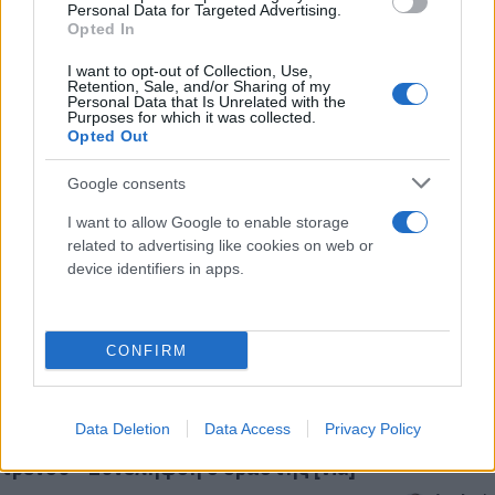
Personal Data for Targeted Advertising.
Opted In
Επίθεση Βρυξέλλες: Άνδρας επιτέθηκε με μαχαίρι
στο μετρό
I want to opt-out of Collection, Use,
Retention, Sale, and/or Sharing of my
Personal Data that Is Unrelated with the
Παναγιώτης
Purposes for which it was collected.
01.02.2021 19:33
Αλεξανδρόπουλος
Opted Out
Google consents
I want to allow Google to enable storage
related to advertising like cookies on web or
device identifiers in apps.
CONFIRM
Data Deletion
Data Access
Privacy Policy
Φρανκφούρτη: Eπίθεση με μαχαίρι στον σταθμό
τρένου - Συνελήφθη ο δράστης [vid]