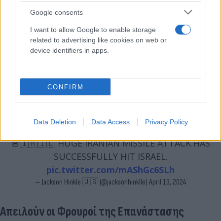
Google consents
I want to allow Google to enable storage
related to advertising like cookies on web or
device identifiers in apps.
CONFIRM
Data Deletion
Data Access
Privacy Policy
🚨🇮🇷🇮🇱 HUGE IRANIAN MISSILE ATTACK HAS
SUCCESSFULLY HIT ISRAEL.
pic.twitter.com/mAShGc6SLh
— Jackson Hinkle 🇺🇸 (@jacksonhinklle)
April 13, 2024
Aπειλούν οι Φρουροί της Επανάστασης