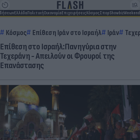
ιδήσεων
Ελλάδα
Πολιτική
Οικονομία
Επιχειρήσεις
Κόσμος
Σπορ
Showbiz
Weekend
Κόσμος
Επίθεση Ιράν στο Ισραήλ
Ιράν
Τεχε
Επίθεση στο Ισραήλ:Πανηγύρια στην
Τεχεράνη - Απειλούν οι Φρουροί της
Επανάστασης