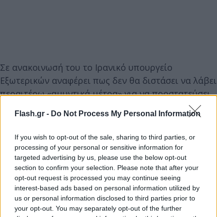
Σε ανακοινωσή του το Ιρανικό υπουργείο
Εξωτερικών αναφέρει πως δεν θα διστάσει να λάβει
περαιτέρω «αμυντικά μέτρα» για να προστατεύσει
τα συμφέροντά του,
Flash.gr -
Do Not Process My Personal Information
«Το Ιράν, αν παραστεί ανάγκη, δεν θα διστάσει να
If you wish to opt-out of the sale, sharing to third parties, or
λάβει περαιτέρω αμυντικά μέτρα για να
processing of your personal or sensitive information for
targeted advertising by us, please use the below opt-out
προστατεύσει τα νόμιμα συμφέροντά του κατά
section to confirm your selection. Please note that after your
οποιωνδήποτε στρατιωτικών επιθέσεων και
opt-out request is processed you may continue seeing
παράνομης χρήσης βίας», αναφέρεται στην
interest-based ads based on personal information utilized by
us or personal information disclosed to third parties prior to
ανακοίνωση που μεταδόθηκε από την κρατική
your opt-out. You may separately opt-out of the further
ιρανική τηλεόραση. «Παράλληλα επαναλαμβάνει