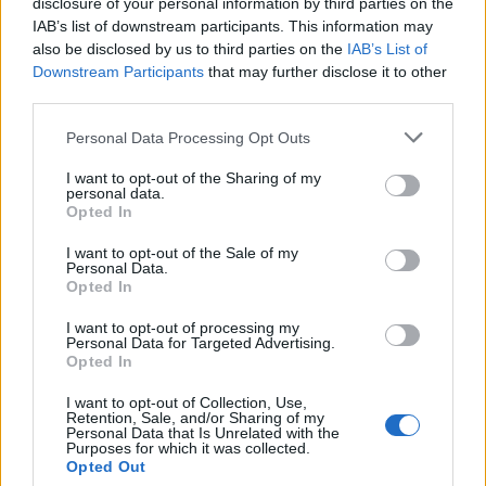
disclosure of your personal information by third parties on the
την προσήλωσή του στις αρχές του Χάρτη των
IAB’s list of downstream participants. This information may
Ηνωμένων Εθνών και στο διεθνές δίκαιο»
also be disclosed by us to third parties on the
IAB’s List of
Downstream Participants
that may further disclose it to other
third parties.
Please note that this website/app uses one or more Google
Personal Data Processing Opt Outs
services and may gather and store information including but
not limited to your visit or usage behaviour. You may click to
I want to opt-out of the Sharing of my
personal data.
grant or deny consent to Google and its third-party tags to
Opted In
use your data for below specified purposes in below Google
consent section.
I want to opt-out of the Sale of my
Personal Data.
Opted In
I want to opt-out of processing my
Personal Data for Targeted Advertising.
Opted In
I want to opt-out of Collection, Use,
Retention, Sale, and/or Sharing of my
Personal Data that Is Unrelated with the
Purposes for which it was collected.
Opted Out