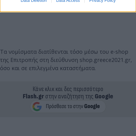
Data Deletion
Data Access
Privacy Policy
Τα νομίσματα διατίθενται τόσο μέσω του e-shop
της Επιτροπής στη διεύθυνση shop.greece2021.gr,
όσο και σε επιλεγμένα καταστήματα.
Κάνε κλικ και δες περισσότερο
Flash.gr
στην αναζήτηση της
Google