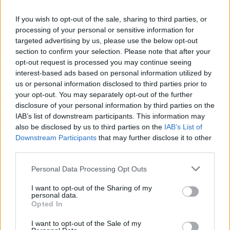
από την αρχή της λειτουργίας της μέχρι και
If you wish to opt-out of the sale, sharing to third parties, or
σήμερα, ήταν, όπως σημειώνει, οι δράσεις και οι
processing of your personal or sensitive information for
πρωτοβουλίες που ανέλαβε για να τιμήσει τη
targeted advertising by us, please use the below opt-out
διακοσιετηρίδα της Ελληνικής Επανάστασης, να
section to confirm your selection. Please note that after your
opt-out request is processed you may continue seeing
απαντούν στις ανάγκες και τις προσδοκίες της
interest-based ads based on personal information utilized by
ελληνικής κοινωνίας, όπως αυτές διαμορφώνονται
us or personal information disclosed to third parties prior to
και από τη συγκυρία, και να αφήσουν μια
your opt-out. You may separately opt-out of the further
παρακαταθήκη για την επόμενη ημέρα.
disclosure of your personal information by third parties on the
IAB’s list of downstream participants. This information may
also be disclosed by us to third parties on the
IAB’s List of
Υπενθυμίζεται ότι η Επιτροπή «Ελλάδα 2021» δεν
Downstream Participants
that may further disclose it to other
third parties.
λαμβάνει κρατική χρηματοδότηση. Τα έσοδά της
προέρχονται αποκλειστικά από χορηγίες, δωρεές
Please note that this website/app uses one or more Google
Personal Data Processing Opt Outs
και την πώληση του Νομισματικού της
services and may gather and store information including but
not limited to your visit or usage behaviour. You may click to
I want to opt-out of the Sharing of my
Προγράμματος.
personal data.
grant or deny consent to Google and its third-party tags to
Opted In
use your data for below specified purposes in below Google
consent section.
I want to opt-out of the Sale of my