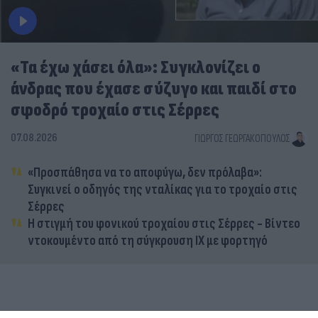
«Τα έχω χάσει όλα»: Συγκλονίζει ο
άνδρας που έχασε σύζυγο και παιδί στο
σφοδρό τροχαίο στις Σέρρες
07.08.2026
ΓΙΏΡΓΟΣ ΓΕΩΡΓΑΚΌΠΟΥΛΟΣ
«Προσπάθησα να το αποφύγω, δεν πρόλαβα»:
Συγκινεί ο οδηγός της νταλίκας για το τροχαίο στις
Σέρρες
Η στιγμή του φονικού τροχαίου στις Σέρρες - Βίντεο
ντοκουμέντο από τη σύγκρουση ΙΧ με φορτηγό