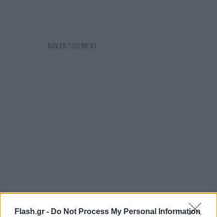
Βασική επιδίωξη της Επιτροπής «Ελλάδα 2021»,
Flash.gr -
Do Not Process My Personal Information