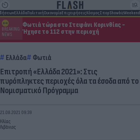
ιδήσεων
Ελλάδα
Πολιτική
Οικονομία
Επιχειρήσεις
Κόσμος
Σπορ
Showbiz
Weekend
Φωτιά τώρα στο Στεφάνι Κορινθίας -
BREAKING
Ήχησε το 112 στην περιοχή
NEWS
Ελλάδα
Φωτιά
Επιτροπή «Ελλάδα 2021»: Στις
πυρόπληκτες περιοχές όλα τα έσοδα από το
Νομισματικό Πρόγραμμα
21.08.2021 09:39
Ηλίας
Λιβάνιος