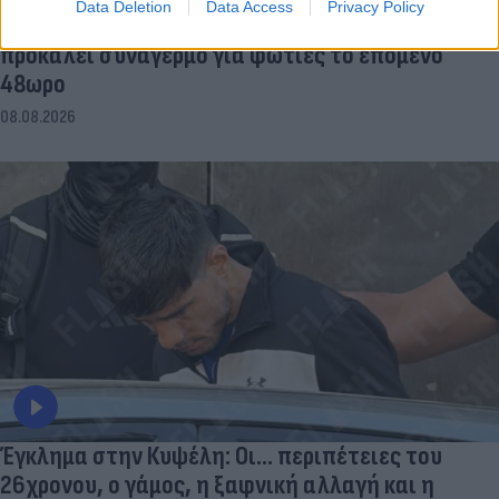
Data Deletion
Data Access
Privacy Policy
«Hot-dry-windy»: Το καιρικό κοκτέιλ που
προκαλεί συναγερμό για φωτιές το επόμενο
48ωρο
08.08.2026
Έγκλημα στην Κυψέλη: Οι... περιπέτειες του
26χρονου, ο γάμος, η ξαφνική αλλαγή και η