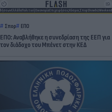
ιδήσεων
Ελλάδα
Πολιτική
Οικονομία
Επιχειρήσεις
Κόσμος
Σπορ
Showbiz
Weekend
Σπορ
ΕΠΟ
ΕΠΟ: Αναβλήθηκε η συνεδρίαση της ΕΕΠ για
τον διάδοχο του Μπένετ στην ΚΕΔ