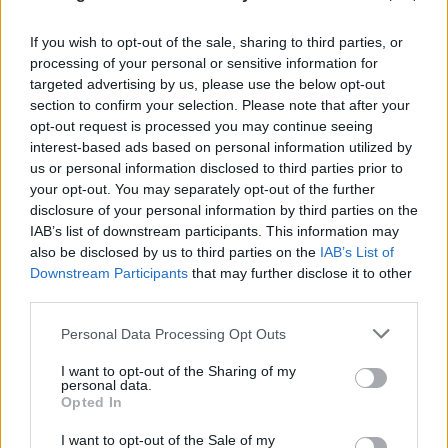
If you wish to opt-out of the sale, sharing to third parties, or
processing of your personal or sensitive information for
targeted advertising by us, please use the below opt-out
section to confirm your selection. Please note that after your
opt-out request is processed you may continue seeing
interest-based ads based on personal information utilized by
us or personal information disclosed to third parties prior to
your opt-out. You may separately opt-out of the further
disclosure of your personal information by third parties on the
IAB’s list of downstream participants. This information may
Προκλητικός Φιντάν για το Κυπριακό: «Η
also be disclosed by us to third parties on the
IAB’s List of
ειρήνη οφείλεται στους Τούρκους
Downstream Participants
that may further disclose it to other
third parties.
στρατιώτες»
Please note that this website/app uses one or more Google
Personal Data Processing Opt Outs
08.08.2026
services and may gather and store information including but
not limited to your visit or usage behaviour. You may click to
I want to opt-out of the Sharing of my
personal data.
grant or deny consent to Google and its third-party tags to
Opted In
use your data for below specified purposes in below Google
consent section.
I want to opt-out of the Sale of my