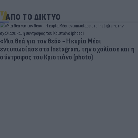
ΑΠΟ ΤΟ ΔΙΚΤΥΟ
Στη «δίνη» του υπερτουρισμού τα Κουφονήσια:
Από «απάτητος» παράδεισος σε... κοσμοπολίτικο
νησί