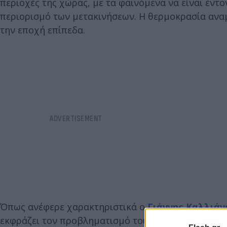
περιοχές της χώρας, με τα φαινόμενα να είναι έντ
περιορισμό των μετακινήσεων. Η θερμοκρασία αναμ
την εποχή επίπεδα.
Όπως ανέφερε χαρακτηριστικά ο
Γιάννης Καλλιάν
εκφράζει τον προβληματισμό του για την ένταση τ