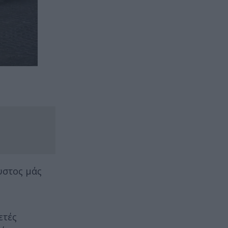
υστος μάς
ετές