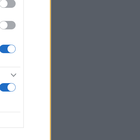
μετάφραση
υχρή
ρές αέριες
ια τη
α αίτιο