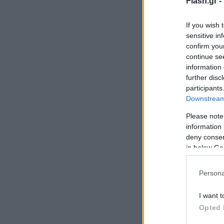
Flash.gr -
If you wish 
sensitive in
confirm you
continue se
information 
further disc
participants
Downstream 
Please note
information 
deny consent
in below Go
Persona
I want t
Opted 