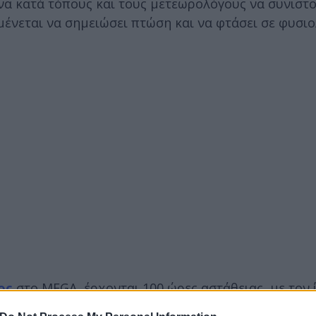
ονα κατά τόπους και τους μετεωρολόγους να συνιστ
ένεται να σημειώσει πτώση και να φτάσει σε φυσιο
ος
στο MEGA, έρχονται 100 ώρες αστάθειας, με τον 
ης αστάθειας.