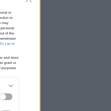
sonal or
ection to
ou may
 personal
out of the
 downstream
B’s List of
er and store
to grant or
ed purposes