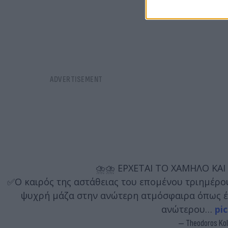
⛈️⛈️ ΕΡΧΕΤΑΙ ΤΟ ΧΑΜΗΛΟ ΚΑ
✅Ο καιρός της αστάθειας του επομένου τριημέρο
ψυχρή μάζα στην ανώτερη ατμόσφαιρα όπως έχο
ανώτερου…
pi
— Theodoros Ko