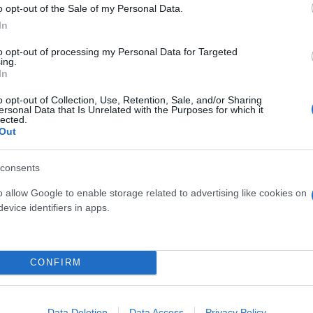
o opt-out of the Sale of my Personal Data.
In
to opt-out of processing my Personal Data for Targeted
ing.
In
o opt-out of Collection, Use, Retention, Sale, and/or Sharing
ersonal Data that Is Unrelated with the Purposes for which it
lected.
Out
consents
τι είναι το φαινόμενο της Ψυχρής Λίμνης και πώς
o allow Google to enable storage related to advertising like cookies on
ής της ΕΜΥ, τόνισε: «Ο όρος Ψυχρή Λίμνη αποτελεί 
evice identifiers in apps.
ισίνα"). Αυτή λοιπόν η ψυχρή λίμνη αποτελεί μια ψ
αρξη ψυχρών αερίων μαζών πάνω από θερμές και υγ
άθειας. Η αστάθεια είναι απαραίτητη προϋπόθεση γ
CONFIRM
ποθέσεις είναι η ύπαρξη υγρών αερίων μαζών και έν
Data Deletion
Data Access
Privacy Policy