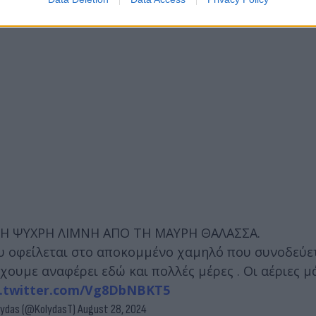
Ι H ΨΥΧΡΗ ΛΙΜΝΗ ΑΠΟ ΤΗ ΜΑΥΡΗ ΘΑΛΑΣΣΑ.
υ οφείλεται στο αποκομμένο χαμηλό που συνοδεύετ
υμε αναφέρει εδώ και πολλές μέρες . Οι αέριες μ
c.twitter.com/Vg8DbNBKT5
lydas (@KolydasT)
August 28, 2024