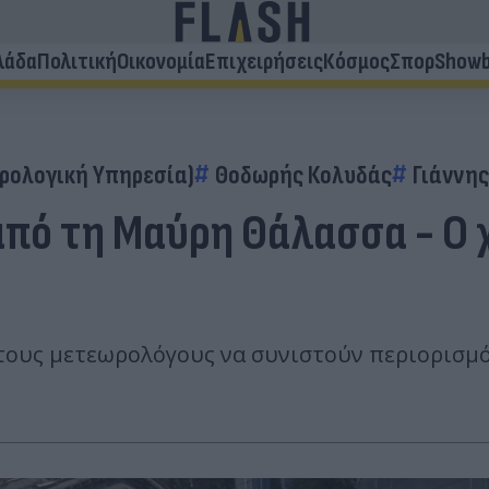
λάδα
Πολιτική
Οικονομία
Επιχειρήσεις
Κόσμος
Σπορ
Showb
ρολογική Υπηρεσία)
Θοδωρής Κολυδάς
Γιάννης
πό τη Μαύρη Θάλασσα - Ο χ
ε τους μετεωρολόγους να συνιστούν περιορισμ