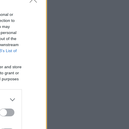
sonal or
ection to
ou may
 personal
out of the
 downstream
B’s List of
er and store
to grant or
ed purposes
ρος κατά τη
υν να με
ίς να