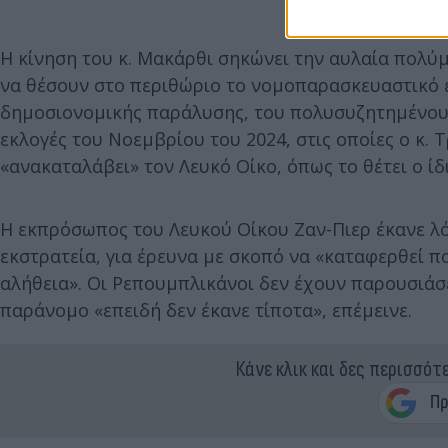
Η κίνηση του κ. Μακάρθι σηκώνει την αυλαία πολ
να θέσουν στο περιθώριο το νομοπαρασκευαστικό έ
δημοσιονομικής παράλυσης, του πολυσυζητημένου 
εκλογές του Νοεμβρίου του 2024, στις οποίες ο κ. Τ
«ανακαταλάβει» τον Λευκό Οίκο, όπως το θέτει ο ίδ
Η εκπρόσωπος του Λευκού Οίκου Ζαν-Πιερ έκανε λό
εκστρατεία, για έρευνα με σκοπό να «καταφερθεί π
αλήθεια». Οι Ρεπουμπλικάνοι δεν έχουν παρουσιάσ
παράνομο «επειδή δεν έκανε τίποτα», επέμεινε.
Κάνε κλικ και δες περισσότ