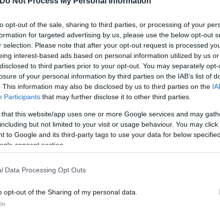
Do Not Process My Personal Information
to opt-out of the sale, sharing to third parties, or processing of your per
formation for targeted advertising by us, please use the below opt-out s
r selection. Please note that after your opt-out request is processed y
eing interest-based ads based on personal information utilized by us or
disclosed to third parties prior to your opt-out. You may separately opt-
losure of your personal information by third parties on the IAB’s list of
. This information may also be disclosed by us to third parties on the
IA
Participants
that may further disclose it to other third parties.
 that this website/app uses one or more Google services and may gath
including but not limited to your visit or usage behaviour. You may click 
 to Google and its third-party tags to use your data for below specifi
ogle consent section.
θελαν να με παύσουν», ανέφερε ο αμερικανός πρόεδ
 στη Βιρτζίνια. «Τώρα, από όσο καταλαβαίνω, θέλο
l Data Processing Opt Outs
έλουν να παραλύσουν την κυβέρνηση».
o opt-out of the Sharing of my personal data.
In
ευνα. «Ξυπνάω κάθε μέρα, και δεν αστειεύομαι, χωρ