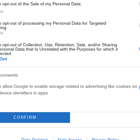
ε δίκη και ενδεχόμενης παύσης μου. Έχω μια δουλ
o opt-out of the Sale of my Personal Data.
In
to opt-out of processing my Personal Data for Targeted
ing.
 πως πίεσε τον πρόεδρο της Βουλής των Αντιπροσώπ
In
ν στην Ουάσιγκτον, προκειμένου να δώσει εντολή 
o opt-out of Collection, Use, Retention, Sale, and/or Sharing
ersonal Data that Is Unrelated with the Purposes for which it
lected.
Out
consents
o allow Google to enable storage related to advertising like cookies on
evice identifiers in apps.
CONFIRM
Data Deletion
Data Access
Privacy Policy