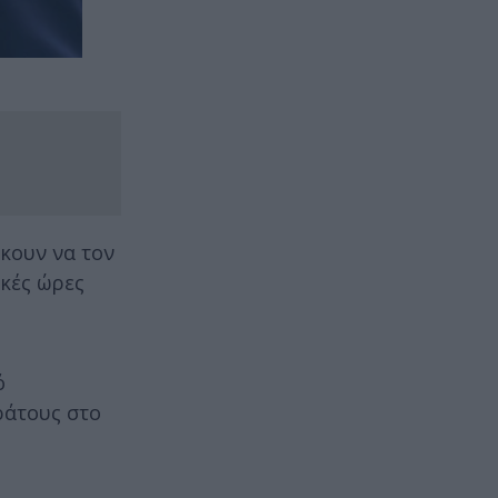
κουν να τον
κές ώρες
ό
ράτους στο