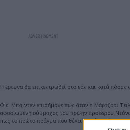
Η έρευνα θα επικεντρωθεί στο εάν και κατά πόσον 
Ο κ. Μπάιντεν επισήμανε πως όταν η Μάρτζορι Τέι
αφοσιωμένη σύμμαχος του πρώην προέδρου Ντόναλ
πως το πρώτο πράγμα που θέλει να κάνει είναι να 