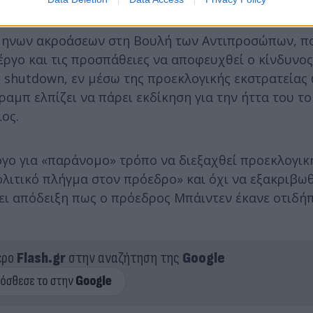
ύμηνων ακροάσεων στη Βουλή των Αντιπροσώπων, π
ργο και τις προσπάθειες να αποφευχθεί ο κίνδυνος
shutdown, εν μέσω της προεκλογικής εκστρατείας 
ραμπ ελπίζει να πάρει εκδίκηση για την ήττα του το
ιος.
γο για «παράνομο» τρόπο να διεξαχθεί προεκλογικ
ολιτικό πλήγμα στον πρόεδρο» και όχι να εξακριβωθ
ει απόδειξη πως ο πρόεδρος Μπάιντεν έκανε οτιδή
ερο
Flash.gr
στην αναζήτηση της
Google