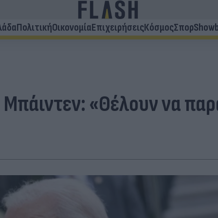
λάδα
Πολιτική
Οικονομία
Επιχειρήσεις
Κόσμος
Σπορ
Showb
 Μπάιντεν: «Θέλουν να πα