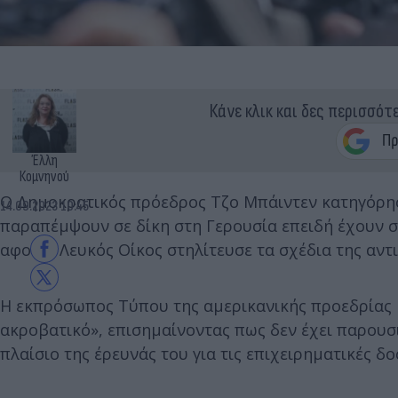
Κάνε κλικ και δες περισσότ
Έλλη
Κομνηνού
Ο Δημοκρατικός πρόεδρος Τζο Μπάιντεν κατηγόρησ
14.09.2023 10:45
παραπέμψουν σε δίκη στη Γερουσία επειδή έχουν 
αφού ο Λευκός Οίκος στηλίτευσε τα σχέδια της αντ
Η εκπρόσωπος Τύπου της αμερικανικής προεδρίας Κ
ακροβατικό», επισημαίνοντας πως δεν έχει παρουσ
πλαίσιο της έρευνάς του για τις επιχειρηματικές δ