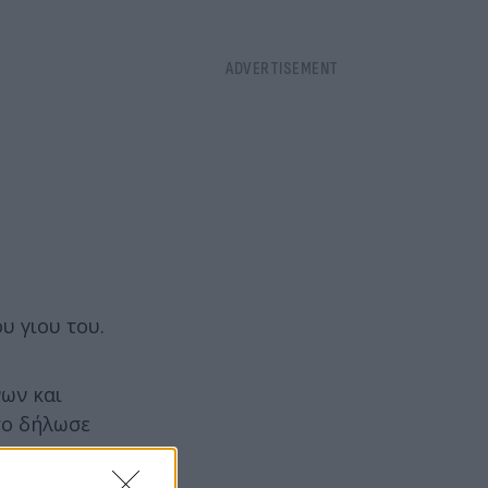
υ γιου του.
νων και
σο δήλωσε
μα.