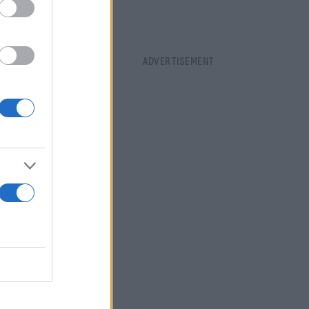
ειά να
ων Κέβιν
να αρχίσει η