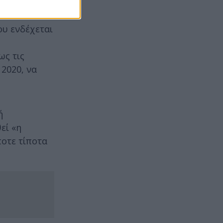
ου ενδέχεται
ως τις
 2020, να
ή
εί «η
ποτε τίποτα