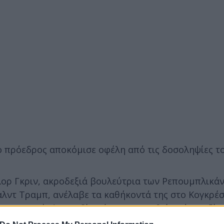
ο πρόεδρος αποκόμισε οφέλη από τις δοσοληψίες το
λορ Γκριν, ακροδεξιά βουλεύτρια των Ρεπουμπλικά
ντ Τραμπ, ανέλαβε τα καθήκοντά της στο Κογκρέ
τον παραπέμψει σε δίκη ώστε να παυθεί από το αξίω