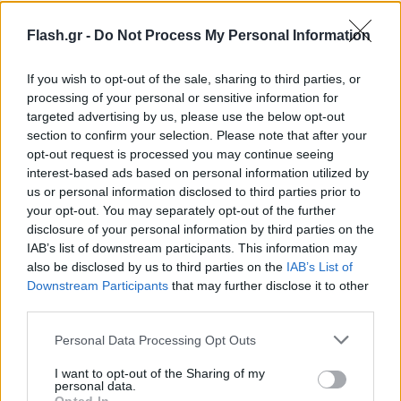
Flash.gr -
Do Not Process My Personal Information
If you wish to opt-out of the sale, sharing to third parties, or
processing of your personal or sensitive information for
targeted advertising by us, please use the below opt-out
section to confirm your selection. Please note that after your
opt-out request is processed you may continue seeing
interest-based ads based on personal information utilized by
us or personal information disclosed to third parties prior to
your opt-out. You may separately opt-out of the further
disclosure of your personal information by third parties on the
IAB’s list of downstream participants. This information may
also be disclosed by us to third parties on the
IAB’s List of
Downstream Participants
that may further disclose it to other
third parties.
Συνοπτικά αναφέρεται ότι η TikTok Addiction Scale
Please note that this website/app uses one or more Google
Personal Data Processing Opt Outs
μετράει τις έξι διαστάσεις του εθισμού και πιο
services and may gather and store information including but
not limited to your visit or usage behaviour. You may click to
I want to opt-out of the Sharing of my
συγκεκριμένα τη συνεχή ενασχόληση (salience), τη
personal data.
grant or deny consent to Google and its third-party tags to