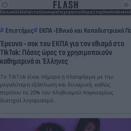
ιδήσεων
Ελλάδα
Πολιτική
Οικονομία
Επιχειρήσεις
Κόσμος
Σπορ
Showbiz
Weekend
Επιστήμες
ΕΚΠΑ -Εθνικό και Καποδιστριακό 
Έρευνα - σοκ του ΕΚΠΑ για τον εθισμό στο
TikTok: Πόσες ώρες το χρησιμοποιούν
καθημερινά οι Έλληνες
Το TikTok είναι σήμερα η πλατφόρμα με την
μεγαλύτερη εξάπλωση και δυναμική, καθώς
περίπου το 20% του πληθυσμού παγκοσμίως
διατηρεί λογαριασμό.