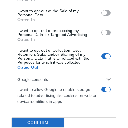
Opted In
μεταβολή της διάθεσης (mood modification), την
use your data for below specified purposes in below Google
ανοχή (tolerance), τα συμπτώματα στέρησης
consent section.
I want to opt-out of the Sale of my
Personal Data.
(withdrawal symptoms), τις συγκρούσεις (conflict)
Opted In
και την υποτροπή (relapse). Η TikTok Addiction
I want to opt-out of processing my
Scale περιλαμβάνει 15 ερωτήσεις και για να
Personal Data for Targeted Advertising.
απαντηθούν χρειάζονται περίπου μόνο 3-4 λεπτά.
Opted In
I want to opt-out of Collection, Use,
Retention, Sale, and/or Sharing of my
Η TikTok Addiction Scale αποτελεί την πρώτη
Personal Data that Is Unrelated with the
Purposes for which it was collected.
κλίμακα διεθνώς για τη μέτρηση του εθισμού στο
Opted Out
TikTok. Η εξαιρετική αξιοπιστία και εγκυρότητα της
TikTok Addiction Scale, καθώς επίσης και η
Google consents
απλότητα και η ευκολία στη συμπλήρωσή της
I want to allow Google to enable storage
δίνουν τη δυνατότητα στους ερευνητές να την
related to advertising like cookies on web or
device identifiers in apps.
χρησιμοποιήσουν στις μελέτες τους για τη
διερεύνηση της χρήσης του TikTok. Επιπλέον, η
TikTok Addiction Scale μπορεί να χρησιμοποιηθεί
CONFIRM
και σε κλινικό επίπεδο για την πρώιμη αναγνώριση