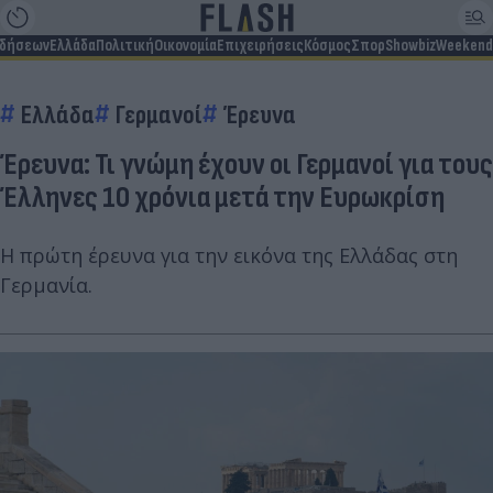
ιδήσεων
Ελλάδα
Πολιτική
Οικονομία
Επιχειρήσεις
Κόσμος
Σπορ
Showbiz
Weekend
Ελλάδα
Γερμανοί
Έρευνα
Έρευνα: Τι γνώμη έχουν οι Γερμανοί για τους
Έλληνες 10 χρόνια μετά την Ευρωκρίση
Η πρώτη έρευνα για την εικόνα της Ελλάδας στη
Γερμανία.