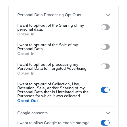
third parties.
Please note that this website/app uses one or more Google
Personal Data Processing Opt Outs
services and may gather and store information including but
not limited to your visit or usage behaviour. You may click to
I want to opt-out of the Sharing of my
personal data.
grant or deny consent to Google and its third-party tags to
Opted In
use your data for below specified purposes in below Google
consent section.
I want to opt-out of the Sale of my
Personal Data.
Opted In
Ελληνοτουρκικά: Το 33% των Γερμανών
I want to opt-out of processing my
στηρίζει την Ελλάδα
Personal Data for Targeted Advertising.
Opted In
Αναμφίβολα, στη Γερμανία υπάρχει σε κάποιο
I want to opt-out of Collection, Use,
βαθμό κατανόηση για τις ελληνικές θέσεις. Ωστόσο,
Retention, Sale, and/or Sharing of my
Personal Data that Is Unrelated with the
η μεγάλη πλειονότητα των Γερμανών δεν φαίνεται
Purposes for which it was collected.
Opted Out
διατεθειμένη να επισκιάσει την θετική εικόνα που
έχουν για την Ελλάδα ως τουριστικό προορισμό με
Google consents
δυσάρεστα πολιτικά ζητήματα. Ως προς το θέμα
I want to allow Google to enable storage
των επανορθώσεων, την καταβολή τους στηρίζει