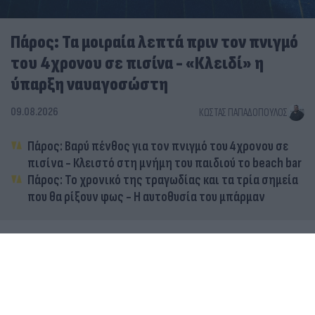
Πάρος: Τα μοιραία λεπτά πριν τον πνιγμό
του 4χρονου σε πισίνα - «Κλειδί» η
ύπαρξη ναυαγοσώστη
09.08.2026
ΚΏΣΤΑΣ ΠΑΠΑΔΌΠΟΥΛΟΣ
Πάρος: Βαρύ πένθος για τον πνιγμό του 4χρονου σε
πισίνα - Κλειστό στη μνήμη του παιδιού το beach bar
Πάρος: Το χρονικό της τραγωδίας και τα τρία σημεία
που θα ρίξουν φως - Η αυτοθυσία του μπάρμαν