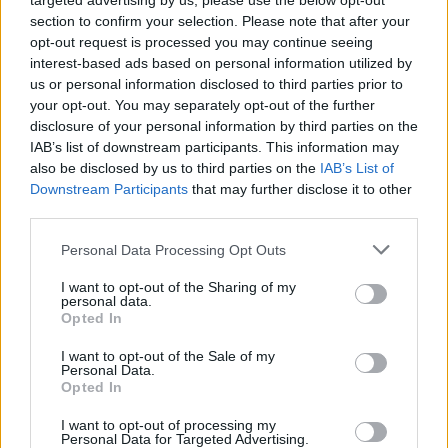
targeted advertising by us, please use the below opt-out
συγκριτικά με όσους λάμβαναν εικονικό φάρμακο.
section to confirm your selection. Please note that after your
opt-out request is processed you may continue seeing
interest-based ads based on personal information utilized by
Αντίθετα, όσοι δεν κατανάλωναν σταφύλια είδαν
us or personal information disclosed to third parties prior to
σημαντική αύξηση στα επιβλαβή AGEs, τα οποία
your opt-out. You may separately opt-out of the further
ενδέχεται να προκαλέσουν προβλήματα στα
disclosure of your personal information by third parties on the
αγγειακά συστατικά του αμφιβληστροειδούς,
IAB’s list of downstream participants. This information may
also be disclosed by us to third parties on the
IAB’s List of
βλάπτοντας την κυτταρική τους λειτουργία.
Downstream Participants
that may further disclose it to other
third parties.
Ο συν-συγγραφέας της μελέτης Dr Jung Eun Kim
Please note that this website/app uses one or more Google
Personal Data Processing Opt Outs
είπε χαρακτηριστικά: «Η μελέτη μας είναι η πρώτη
services and may gather and store information including but
που δείχνει ότι η κατανάλωση σταφυλιού
not limited to your visit or usage behaviour. You may click to
I want to opt-out of the Sharing of my
personal data.
grant or deny consent to Google and its third-party tags to
επηρεάζει ευεργετικά την υγεία των ματιών στους
Opted In
use your data for below specified purposes in below Google
ανθρώπους, κάτι που είναι πολύ συναρπαστικό,
consent section.
I want to opt-out of the Sale of my
ειδικά με έναν αυξανόμενο γηράσκον πληθυσμό.»
Personal Data.
Opted In
I want to opt-out of processing my
Personal Data for Targeted Advertising.