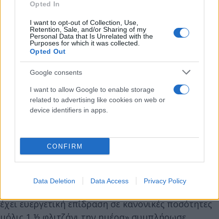
Opted In
I want to opt-out of Collection, Use,
Retention, Sale, and/or Sharing of my
Personal Data that Is Unrelated with the
Purposes for which it was collected.
Opted Out
Google consents
I want to allow Google to enable storage
related to advertising like cookies on web or
device identifiers in apps.
CONFIRM
«Τα σταφύλια είναι ένα εύκολο, προσβάσιμο
Data Deletion
Data Access
Privacy Policy
φρούτο που μελέτες έχουν δείξει ότι μπορεί να
έχει ευεργετική επίδραση σε κανονικές ποσότητες
μόλις 1 ½ φλιτζάνι την ημέρα» συμπλήρωσε.