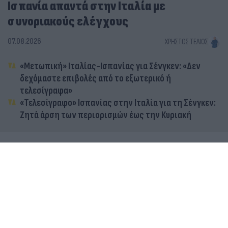
Ισπανία απαντά στην Ιταλία με
συνοριακούς ελέγχους
07.08.2026
ΧΡΉΣΤΟΣ ΤΈΛΙΟΣ
«Μετωπική» Ιταλίας-Ισπανίας για Σένγκεν: «Δεν
δεχόμαστε επιβολές από το εξωτερικό ή
τελεσίγραφα»
«Τελεσίγραφο» Ισπανίας στην Ιταλία για τη Σένγκεν:
Ζητά άρση των περιορισμών έως την Κυριακή