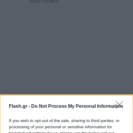
Τα αποτελέσματα έδειξαν ότι όσοι έτρωγαν
Flash.gr -
Do Not Process My Personal Information
σταφύλια εμφάνισαν σημαντική αύξηση της MPOD,
της αντιοξειδωτικής ικανότητας πλάσματος και της
If you wish to opt-out of the sale, sharing to third parties, or
συνολικής περιεκτικότητας σε φαινολικές ενώσεις,
processing of your personal or sensitive information for