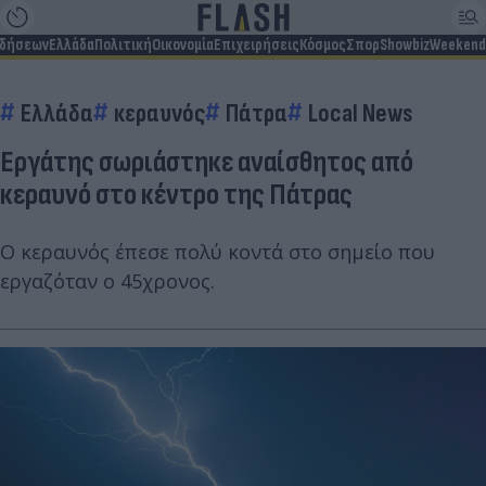
ιδήσεων
Ελλάδα
Πολιτική
Οικονομία
Επιχειρήσεις
Κόσμος
Σπορ
Showbiz
Weekend
Ελλάδα
κεραυνός
Πάτρα
Local News
Εργάτης σωριάστηκε αναίσθητος από
κεραυνό στο κέντρο της Πάτρας
Ο κεραυνός έπεσε πολύ κοντά στο σημείο που
εργαζόταν ο 45χρονος.