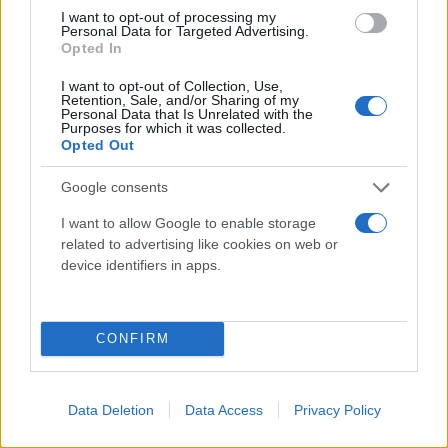
I want to opt-out of processing my
Personal Data for Targeted Advertising.
Opted In
I want to opt-out of Collection, Use,
Retention, Sale, and/or Sharing of my
Personal Data that Is Unrelated with the
Purposes for which it was collected.
Opted Out
Google consents
I want to allow Google to enable storage
related to advertising like cookies on web or
Ακινητοποιήστε το στην άκρη του δρόμου
device identifiers in apps.
και μακριά από δέντρα και καλώδια
ρεύματος που ενδέχεται να πέσουν πάνω
του.
CONFIRM
Μείνετε μέσα και ανάψτε τα
προειδοποιητικά φώτα στάσης (φώτα
έκτακτης ανάγκης) μέχρι να κοπάσει η
Data Deletion
Data Access
Privacy Policy
καταιγίδα.