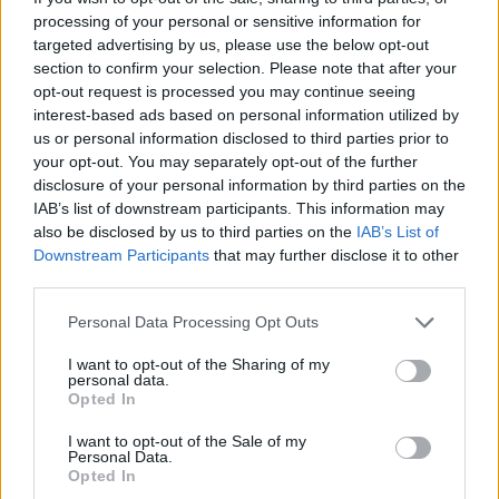
Αν βρίσκεστε στο αυτοκίνητο
processing of your personal or sensitive information for
targeted advertising by us, please use the below opt-out
section to confirm your selection. Please note that after your
opt-out request is processed you may continue seeing
interest-based ads based on personal information utilized by
us or personal information disclosed to third parties prior to
your opt-out. You may separately opt-out of the further
disclosure of your personal information by third parties on the
IAB’s list of downstream participants. This information may
also be disclosed by us to third parties on the
IAB’s List of
Downstream Participants
that may further disclose it to other
third parties.
Please note that this website/app uses one or more Google
Personal Data Processing Opt Outs
services and may gather and store information including but
not limited to your visit or usage behaviour. You may click to
I want to opt-out of the Sharing of my
personal data.
grant or deny consent to Google and its third-party tags to
Opted In
use your data for below specified purposes in below Google
consent section.
I want to opt-out of the Sale of my
Personal Data.
Opted In