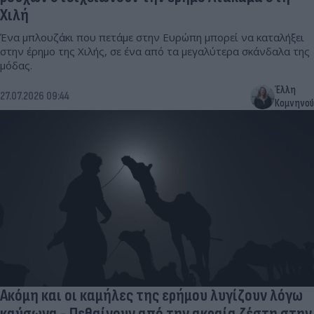
Χιλή
Ένα μπλουζάκι που πετάμε στην Ευρώπη μπορεί να καταλήξει
στην έρημο της Χιλής, σε ένα από τα μεγαλύτερα σκάνδαλα της
μόδας.
Έλλη
27.07.2026 09:44
Κομνηνού
Ακόμη και οι καμήλες της ερήμου λυγίζουν λόγω
καύσωνα - Πεθαίνουν από την ακραία ζέστη στην