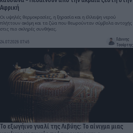
Αφρική
Οι υψηλές θερμοκρασίες, η ξηρασία και η έλλειψη νερού
πλήττουν ακόμη και τα ζώα που θεωρούνταν σύμβολα αντοχής
στις πιο σκληρές συνθήκες.
Γιάννης
24.07.2026 07:45
Τσούρτης
Το εξωγήινο γυαλί της Λιβύης: Το αίνιγμα μιας