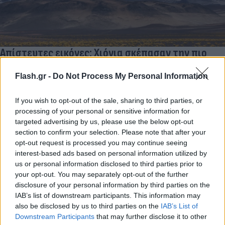
Απίστευτες εικόνες: Χιόνια σκέπασαν την πιο
ξηρή έρημο του κόσμου στην Χιλή
Flash.gr -
Do Not Process My Personal Information
Το σπάνιο φαινόμενο παρατηρήθηκε στην περιοχή για
τελευταία φορά πριν 10 χρόνια.
If you wish to opt-out of the sale, sharing to third parties, or
Συντακτική
processing of your personal or sensitive information for
27.06.2025 10:02
Ομάδα
targeted advertising by us, please use the below opt-out
Flash.gr
section to confirm your selection. Please note that after your
opt-out request is processed you may continue seeing
interest-based ads based on personal information utilized by
us or personal information disclosed to third parties prior to
your opt-out. You may separately opt-out of the further
disclosure of your personal information by third parties on the
IAB’s list of downstream participants. This information may
also be disclosed by us to third parties on the
IAB’s List of
Downstream Participants
that may further disclose it to other