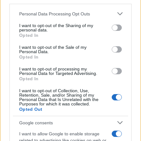
third parties.
Please note that this website/app uses one or more Google
Personal Data Processing Opt Outs
services and may gather and store information including but
Κλιματική αλλαγή και γεωργοί μετατρέπουν μια
not limited to your visit or usage behaviour. You may click to
I want to opt-out of the Sharing of my
personal data.
αχανή έρημο της Γης σε… Εδέμ
grant or deny consent to Google and its third-party tags to
Opted In
use your data for below specified purposes in below Google
Η έρημος Thar της Ινδίας έχει γίνει 38% πιο πράσινη τα
consent section.
I want to opt-out of the Sale of my
τελευταία 20 χρόνια λόγω του συνδυασμού της κλιματικής
Personal Data.
αλλαγής και της γεωργικής επέκτασης σύμφωνα με μια νέα
Opted In
μελέτη.
I want to opt-out of processing my
Personal Data for Targeted Advertising.
Συντακτική
Opted In
19.04.2025 23:03
Ομάδα
Flash.gr
I want to opt-out of Collection, Use,
Retention, Sale, and/or Sharing of my
Personal Data that Is Unrelated with the
Purposes for which it was collected.
Opted Out
Google consents
I want to allow Google to enable storage
related to advertising like cookies on web or