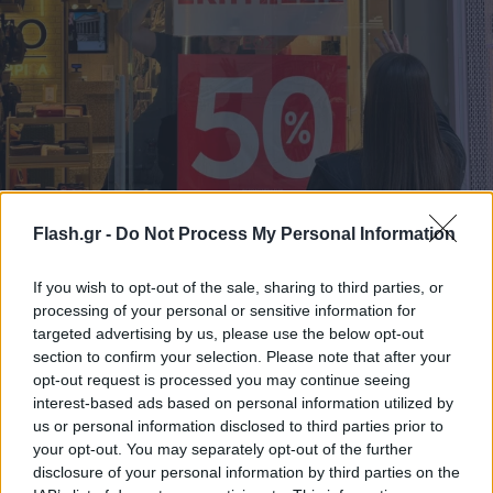
Χειμερινές εκπτώσεις: Έως 70% οι μειώσεις –
Συγκρατημένες οι προσδοκίες της αγοράς
Flash.gr -
Do Not Process My Personal Information
Ξεκίνησαν οι χειμερινές εκπτώσεις με τους καταναλωτές να
If you wish to opt-out of the sale, sharing to third parties, or
σπεύδουν από νωρίς στα καταστήματα για προσφορές έως και
processing of your personal or sensitive information for
70%. Οι έμποροι, ωστόσο, κρατούν χαμηλά τον πήχη, λόγω
targeted advertising by us, please use the below opt-out
περιορισμένης αγοραστικής δύναμης.
section to confirm your selection. Please note that after your
Γιάννης
opt-out request is processed you may continue seeing
12.01.2026 13:44
Κέμμος
interest-based ads based on personal information utilized by
us or personal information disclosed to third parties prior to
your opt-out. You may separately opt-out of the further
disclosure of your personal information by third parties on the