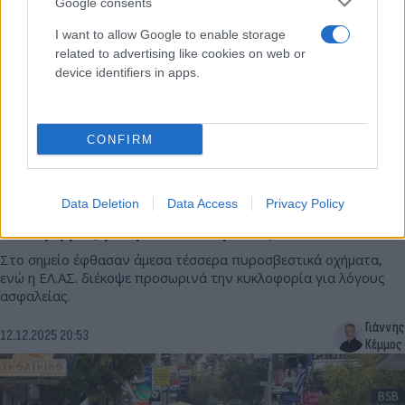
Google consents
I want to allow Google to enable storage
related to advertising like cookies on web or
device identifiers in apps.
CONFIRM
Έκλεισε η Καραγιώργη Σερβίας: Μίνι -
Data Deletion
Data Access
Privacy Policy
συναγερμός για φωτιά σε τράπεζα
Στο σημείο έφθασαν άμεσα τέσσερα πυροσβεστικά οχήματα,
ενώ η ΕΛ.ΑΣ. διέκοψε προσωρινά την κυκλοφορία για λόγους
ασφαλείας.
Γιάννης
12.12.2025 20:53
Κέμμος