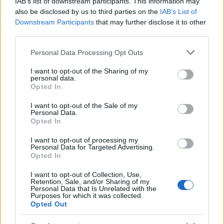
IAB’s list of downstream participants. This information may
also be disclosed by us to third parties on the
IAB’s List of
Downstream Participants
that may further disclose it to other
third parties.
Please note that this website/app uses one or more Google
Personal Data Processing Opt Outs
services and may gather and store information including but
not limited to your visit or usage behaviour. You may click to
I want to opt-out of the Sharing of my
personal data.
grant or deny consent to Google and its third-party tags to
Opted In
«Ερμού» τέλος: Αυτός είναι ο μεγαλύτερος
use your data for below specified purposes in below Google
consent section.
εμπορικός πεζόδρομος– Και δεν είναι στο κέντρο
I want to opt-out of the Sale of my
Personal Data.
της Αθήνας
Opted In
Τόσο οι μηχανές αναζήτησης όσο και τα μοντέλα τεχνητής
I want to opt-out of processing my
νοημοσύνης (όπως το ChatGPT) εμφάνιζαν μέχρι σήμερα ως
Personal Data for Targeted Advertising.
μεγαλύτερο την Ερμού, διαιωνίζοντας έτσι μία ανακρίβεια
Opted In
ετών.
I want to opt-out of Collection, Use,
Retention, Sale, and/or Sharing of my
Συντακτική
Personal Data that Is Unrelated with the
13.12.2025 13:48
Ομάδα
Purposes for which it was collected.
Flash.gr
Opted Out