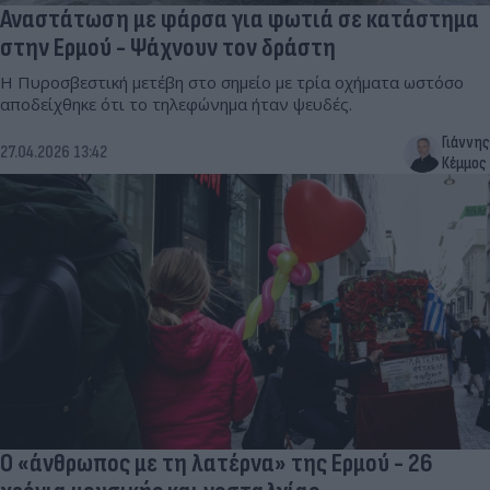
Αναστάτωση με φάρσα για φωτιά σε κατάστημα
στην Ερμού - Ψάχνουν τον δράστη
Η Πυροσβεστική μετέβη στο σημείο με τρία οχήματα ωστόσο
αποδείχθηκε ότι το τηλεφώνημα ήταν ψευδές.
Γιάννης
27.04.2026 13:42
Κέμμος
Ο «άνθρωπος με τη λατέρνα» της Ερμού - 26