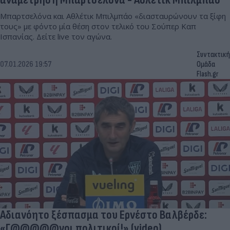
Μπαρτσελόνα και Αθλέτικ Μπιλμπάο «διασταυρώνουν τα ξίφη
τους» με φόντο μία θέση στον τελικό του Σούπερ Καπ
Ισπανίας. Δείτε live τον αγώνα.
Συντακτική
07.01.2026 19:57
Ομάδα
Flash.gr
Αδιανόητο ξέσπασμα του Ερνέστο Βαλβέρδε:
«Γ@@@@@νοι πολιτικοί!» (video)