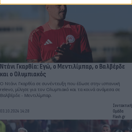
Ντάνι Γκαρθία: Εγώ, ο Μεντιλίμπαρ, ο Βαλβέρδε
και ο Ολυμπιακός
Ο Ντάνι Γκαρθία σε συνέντευξη που έδωσε στην ισπανική
relevo, μίλησε για τον Ολυμπιακό και τα κοινά ανάμεσα σε
Βαλβέρδε - Μεντιλίμπαρ.
Συντακτική
03.10.2024 14:28
Ομάδα
Flash.gr