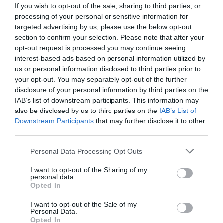
If you wish to opt-out of the sale, sharing to third parties, or
processing of your personal or sensitive information for
targeted advertising by us, please use the below opt-out
section to confirm your selection. Please note that after your
opt-out request is processed you may continue seeing
interest-based ads based on personal information utilized by
us or personal information disclosed to third parties prior to
your opt-out. You may separately opt-out of the further
disclosure of your personal information by third parties on the
IAB’s list of downstream participants. This information may
Ερνέστο Βαλβέρδε: Από τους πάγκους σε ροκ...
also be disclosed by us to third parties on the
IAB’s List of
Downstream Participants
that may further disclose it to other
μπάντα - Το βίντεο που τον δείχνει να παίζει
third parties.
κιθάρα [Vid]
Please note that this website/app uses one or more Google
Personal Data Processing Opt Outs
Ο πρώην προπονητής του Ολυμπιακού, Ερνέστο Βαλβέρδε
services and may gather and store information including but
«άφησε» για λίγο τους πάγκους, πήρε την κιθάρα του κι έγινε
not limited to your visit or usage behaviour. You may click to
I want to opt-out of the Sharing of my
«ροκάς».
personal data.
grant or deny consent to Google and its third-party tags to
Opted In
use your data for below specified purposes in below Google
Συντακτική
27.03.2025 22:30
Ομάδα
consent section.
I want to opt-out of the Sale of my
Flash.gr
Personal Data.
Opted In