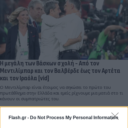
H μεγάλη των Βάσκων σχολή - Από τον
Μεντιλίμπαρ και τον Βαλβέρδε έως τον Αρτέτα
και τον Ιραόλα [vid]
Ο Μεντιλίμπαρ είναι έτοιμος να σηκώσει το πρώτο του
πρωτάθλημα στην Ελλάδα και εμείς ρίχνουμε μια ματιά στο τι
κάνουν οι συμπατριώτες του.
Νικόλας
31.03.2025 20:00
Φιλίππου
Flash.gr -
Do Not Process My Personal Information