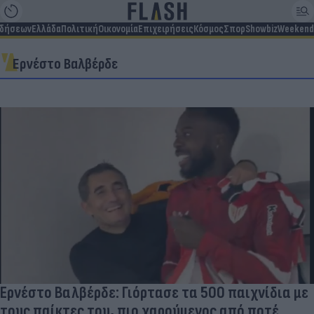
ιδήσεων
Ελλάδα
Πολιτική
Οικονομία
Επιχειρήσεις
Κόσμος
Σπορ
Showbiz
Weekend
Ερνέστο Βαλβέρδε
Ερνέστο Βαλβέρδε: Γιόρτασε τα 500 παιχνίδια με
τους παίκτες του, πιο χαρούμενος από ποτέ