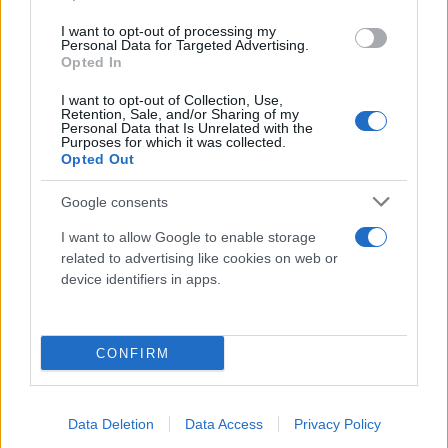
I want to opt-out of processing my
Personal Data for Targeted Advertising.
Opted In
I want to opt-out of Collection, Use,
Retention, Sale, and/or Sharing of my
Personal Data that Is Unrelated with the
Purposes for which it was collected.
Opted Out
Google consents
I want to allow Google to enable storage
Ολυμπιακός: Οι ευχές του Ερνέστο Βαλβέρδε για
related to advertising like cookies on web or
τα 100 χρόνια των Πειραιωτών
device identifiers in apps.
Δείτε το μήνυμα που έστειλε ο Ερνέστο Βαλβέρδε μέσα από το
twitter της Αθλέτικ Μπιλμπάο
CONFIRM
Συντακτική
10.03.2025 20:47
Ομάδα
Flash.gr
Data Deletion
Data Access
Privacy Policy