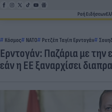
Ροή Ειδήσεων
Ελ
Κόσμος
ΝΑΤΟ
Ρετζέπ Ταγίπ Ερντογάν
Σουη
Ερντογάν: Παζάρια με την 
εάν η ΕΕ ξαναρχίσει διαπρ