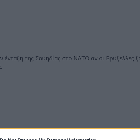
ν ένταξη της Σουηδίας στο NATO αν οι Βρυξέλλες 
.