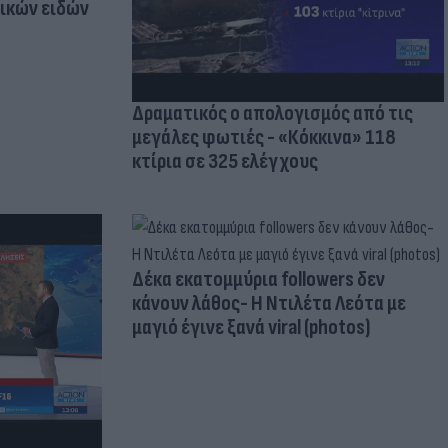
τικών ειδών
Δραματικός ο απολογισμός από τις
μεγάλες φωτιές - «Κόκκινα» 118
κτίρια σε 325 ελέγχους
Δέκα εκατομμύρια followers δεν
κάνουν λάθος- Η Ντιλέτα Λεότα με
μαγιό έγινε ξανά viral (photos)