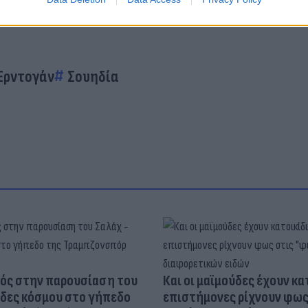
Ερντογάν
Σουηδία
ός στην παρουσίαση του
Και οι μαϊμούδες έχουν κατ
άδες κόσμου στο γήπεδο
επιστήμονες ρίχνουν φως