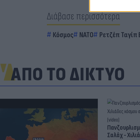
Διάβασε περισσότερα
Κόσμος
ΝΑΤΟ
Ρετζέπ Ταγίπ 
ΑΠΟ ΤΟ ΔΙΚΤΥΟ
Πανζουρλισμ
Σαλάχ - Χιλι