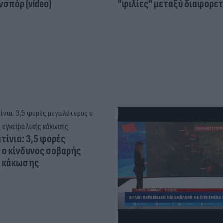
σπόρ (video)
"φιλίες" μεταξύ διαφορε
τίνια: 3,5 φορές
 ο κίνδυνος σοβαρής
ς κάκωσης