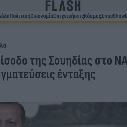
λάδα
Πολιτική
Οικονομία
Επιχειρήσεις
Κόσμος
Σπορ
Showb
δία
είσοδο της Σουηδίας στο ΝΑ
αγματεύσεις ένταξης