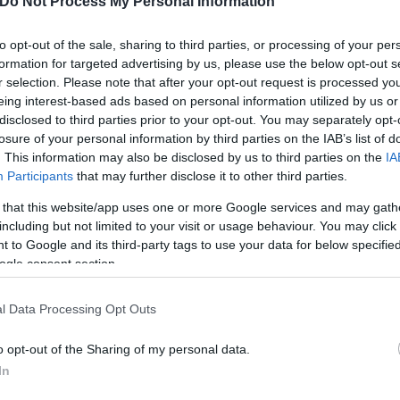
Do Not Process My Personal Information
to opt-out of the sale, sharing to third parties, or processing of your per
formation for targeted advertising by us, please use the below opt-out s
r selection. Please note that after your opt-out request is processed y
ρκίας στην Ευρωπαϊκή Ένωση και μετά θα ανοίξουμε
eing interest-based ads based on personal information utilized by us or
disclosed to third parties prior to your opt-out. You may separately opt-
ναρξης της ετήσιας συνόδου κορυφής του NATO στη
losure of your personal information by third parties on the IAB’s list of
. This information may also be disclosed by us to third parties on the
IA
Participants
that may further disclose it to other third parties.
δο κορυφής της συμμαχίας στο Βίλνιους, ο Ερντογ
ρμογή συμφωνίας που επετεύχθη το περσινό καλοκαί
 that this website/app uses one or more Google services and may gath
including but not limited to your visit or usage behaviour. You may click 
αδρίτη και πρόσθεσε ότι κανένας δεν θα πρέπει να
 to Google and its third-party tags to use your data for below specifi
ogle consent section.
l Data Processing Opt Outs
o opt-out of the Sharing of my personal data.
In