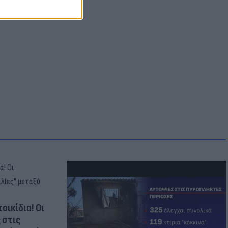
οικίδια! Οι
 στις