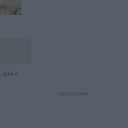
 είπε ο