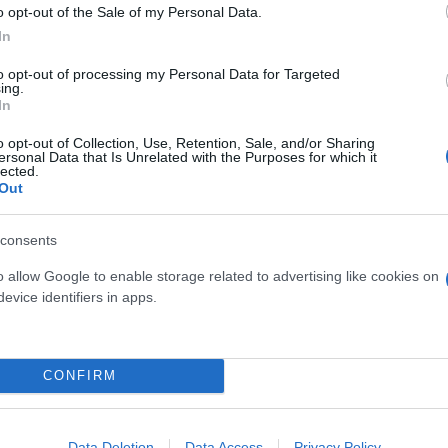
o opt-out of the Sale of my Personal Data.
In
to opt-out of processing my Personal Data for Targeted
ing.
In
o opt-out of Collection, Use, Retention, Sale, and/or Sharing
ersonal Data that Is Unrelated with the Purposes for which it
lected.
σμός του πολέμου ανάμεσα στην Ουκρανία και τη Ρ
Out
το NATO.
consents
ερο
Flash.gr
στην αναζήτηση της
Google
o allow Google to enable storage related to advertising like cookies on
evice identifiers in apps.
CONFIRM
Data Deletion
Data Access
Privacy Policy