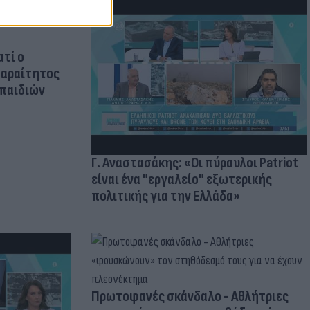
ατί ο
παραίτητος
 παιδιών
Γ. Αναστασάκης: «Οι πύραυλοι Patriot
είναι ένα "εργαλείο" εξωτερικής
πολιτικής για την Ελλάδα»
Πρωτοφανές σκάνδαλο - Aθλήτριες