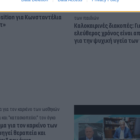
osition για Κωνσταντέλια
τ»
Καλοκαιρινές διακοπές: Γι
ελεύθερος χρόνος είναι α
για την ψυχική υγεία των
α για τον καρκίνο των
ηγεί θεραπεία και