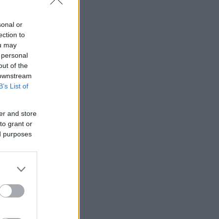
άρξουν και
sonal or
ection to
ou may
 personal
out of the
 downstream
B’s List of
er and store
to grant or
ed purposes