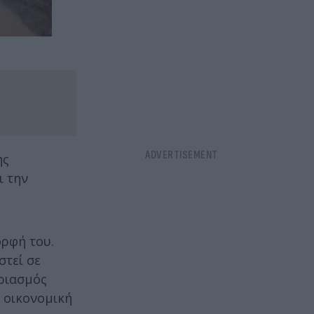
ης
ι την
ρφή του.
στεί σε
αριασμός
η οικονομική