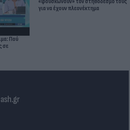
«φουσκώνουν» τον στηθόδεσμό τους
για να έχουν πλεονέκτημα
ιμα: Πού
ς σε
lash.gr