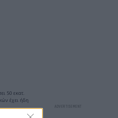
ι 50 εκατ.
κών έχει ήδη