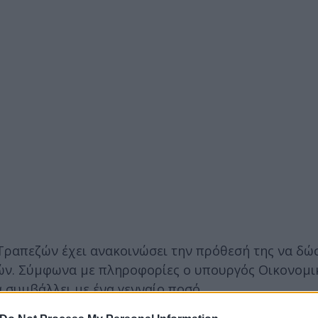
ραπεζών έχει ανακοινώσει την πρόθεσή της να δώσε
ών. Σύμφωνα με πληροφορίες ο υπουργός Οικονομι
 συμβάλλει με ένα γενναίο ποσό