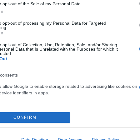
o opt-out of the Sale of my Personal Data.
In
to opt-out of processing my Personal Data for Targeted
ing.
In
o opt-out of Collection, Use, Retention, Sale, and/or Sharing
ersonal Data that Is Unrelated with the Purposes for which it
lected.
Out
ς
Κλιματική Κρίση
consents
o allow Google to enable storage related to advertising like cookies on
evice identifiers in apps.
CONFIRM
Data Deletion
Data Access
Privacy Policy