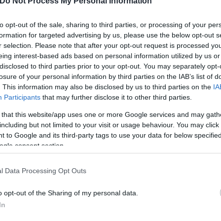
Do Not Process My Personal Information
κυβερνητικές αποφάσεις και δεν αποκλείεται να υπ
to opt-out of the sale, sharing to third parties, or processing of your per
formation for targeted advertising by us, please use the below opt-out s
r selection. Please note that after your opt-out request is processed y
eing interest-based ads based on personal information utilized by us or
disclosed to third parties prior to your opt-out. You may separately opt-
losure of your personal information by third parties on the IAB’s list of
. This information may also be disclosed by us to third parties on the
IA
Participants
that may further disclose it to other third parties.
 that this website/app uses one or more Google services and may gath
including but not limited to your visit or usage behaviour. You may click 
 to Google and its third-party tags to use your data for below specifi
ogle consent section.
l Data Processing Opt Outs
ερο
Flash.gr
στην αναζήτηση της
Google
o opt-out of the Sharing of my personal data.
In