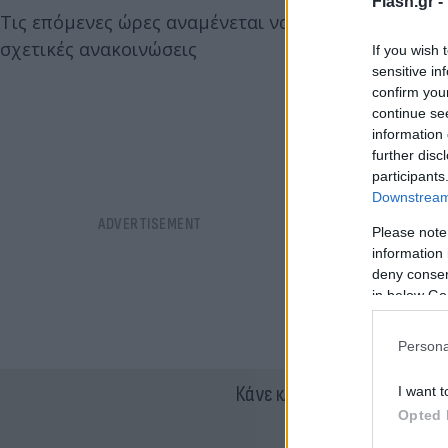
Flash.gr -
Τις επόμενες ώρες αναμένεται να «κλειδώσουν» οι 
σχετικές ανακοινώσεις
If you wish 
sensitive in
confirm you
continue se
information 
further disc
participants
Downstream 
Please note
information 
deny consent
in below Go
Persona
Κάνε κλικ και δες περισσότ
I want t
Opted 