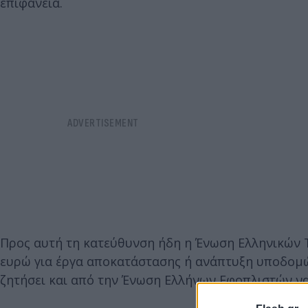
επιφάνεια.
Προς αυτή τη κατεύθυνση ήδη η Ένωση Ελληνικών Τ
ευρώ για έργα αποκατάστασης ή ανάπτυξη υποδομ
ζητήσει και από την Ένωση Ελλήνων Εφοπλιστών να