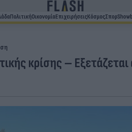
λάδα
Πολιτική
Οικονομία
Επιχειρήσεις
Κόσμος
Σπορ
Showb
ίση
τικής κρίσης – Εξετάζεται 