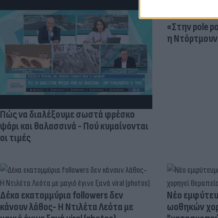
«Στην pole p
η Ντόρτμουν
Πώς να διαλέξουμε σωστά φρέσκο
ψάρι και θαλασσινά - Πού κυμαίνονται
οι τιμές
Δέκα εκατομμύρια followers δεν
Νέο εμφύτευμ
κάνουν λάθος- Η Ντιλέτα Λεότα με
ωοθηκών χορ