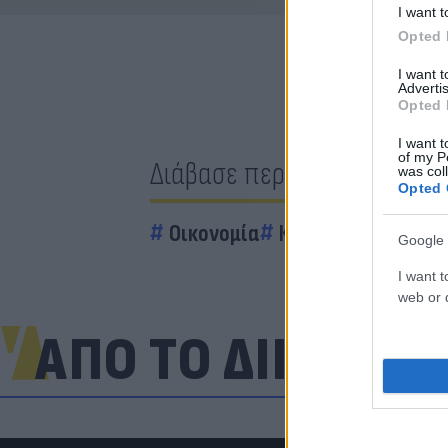
I want t
Opted 
I want 
Advertis
Opted 
I want t
of my P
Διάβασε περισσότερα
was col
Opted 
Οικονομία
Κυβέρνηση
φόρο
Google 
I want t
web or d
ΑΠΟ ΤΟ ΔΙΚΤΥΟ