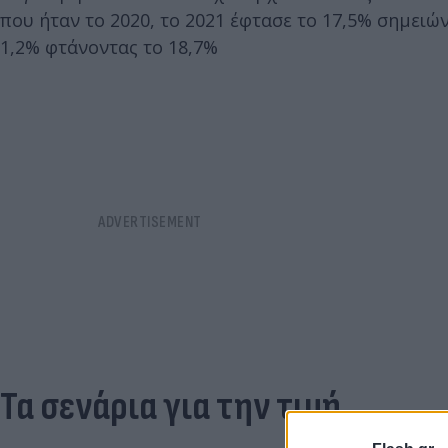
που ήταν το 2020, το 2021 έφτασε το 17,5% σημει
1,2% φτάνοντας το 18,7%
Τα σενάρια για την τιμή