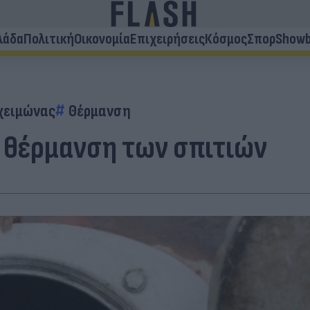
λάδα
Πολιτική
Οικονομία
Επιχειρήσεις
Κόσμος
Σπορ
Showb
χειμώνας
Θέρμανση
 θέρμανση των σπιτιών