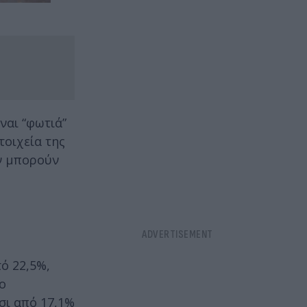
ίναι “φωτιά”
τοιχεία της
εν μπορούν
ό 22,5%,
το
τσι από 17,1%