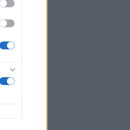
γραφικά
ηροφορίες
όσο την
μή του έχει