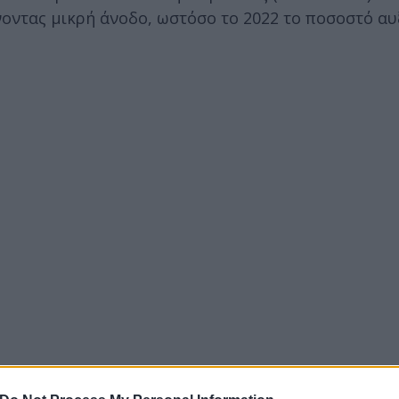
ώνοντας μικρή άνοδο, ωστόσο το 2022 το ποσοστό α