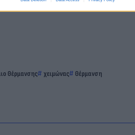
ιο Θέρμανσης
χειμώνας
Θέρμανση