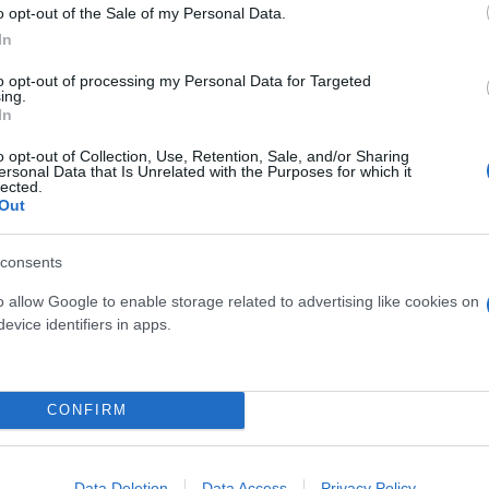
o opt-out of the Sale of my Personal Data.
In
to opt-out of processing my Personal Data for Targeted
ing.
In
α το επίδομα
o opt-out of Collection, Use, Retention, Sale, and/or Sharing
ersonal Data that Is Unrelated with the Purposes for which it
lected.
ικαιούχο προσδιορίζεται από εισοδηματικά και γεω
Out
ώ και μοιράστηκε σε 2 εκατομμύρια νοικοκυριά. Πλ
ζήτηση κονδυλίων για αύξηση του επιδόματος, ωστ
consents
ώθηκε μετά τη θεομηνία στη Θεσσαλία.
o allow Google to enable storage related to advertising like cookies on
evice identifiers in apps.
δομα φυσικού αερίου που δόθηκε πέρυσι καθώς η τι
CONFIRM
ερο
Flash.gr
στην αναζήτηση της
Google
Data Deletion
Data Access
Privacy Policy