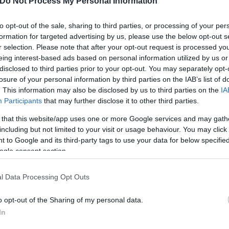
Do Not Process My Personal Information
ικοκυριών που θα αντιμετωπίσουν μεγάλες δυσκολί
ας της διεθνούς τιμής του πετρελαίου. Η τιμή του “
to opt-out of the sale, sharing to third parties, or processing of your per
λι, ωστόσο δεν αποκλείεται το προσεχές χρονικό δ
formation for targeted advertising by us, please use the below opt-out s
r selection. Please note that after your opt-out request is processed y
eing interest-based ads based on personal information utilized by us or
disclosed to third parties prior to your opt-out. You may separately opt-
τρου για το πετρέλαιο θέρμανσης θα κυμανθεί από 
losure of your personal information by third parties on the IAB’s list of
. This information may also be disclosed by us to third parties on the
IA
ιτίας και της επιδότησης των διυλιστηρίων, που όμω
Participants
that may further disclose it to other third parties.
 that this website/app uses one or more Google services and may gath
including but not limited to your visit or usage behaviour. You may click 
 to Google and its third-party tags to use your data for below specifi
ogle consent section.
l Data Processing Opt Outs
o opt-out of the Sharing of my personal data.
In