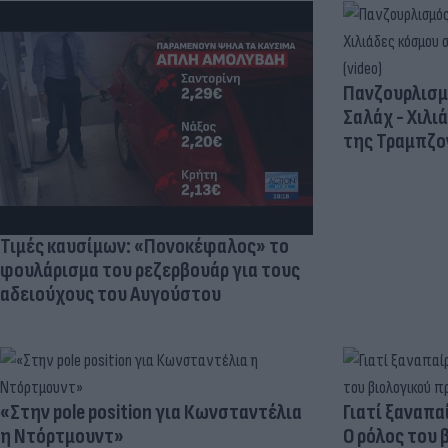
Πανζουρλισμ
Σαλάχ - Χιλι
της Τραμπζον
Τιμές καυσίμων: «Πονοκέφαλος» το
φουλάρισμα του ρεζερβουάρ για τους
αδειούχους του Αυγούστου
«Στην pole position για Κωνσταντέλια
Γιατί ξαναπα
η Ντόρτμουντ»
Ο ρόλος του 