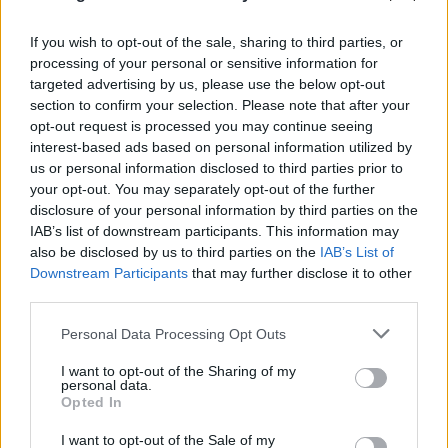
If you wish to opt-out of the sale, sharing to third parties, or
processing of your personal or sensitive information for
targeted advertising by us, please use the below opt-out
section to confirm your selection. Please note that after your
opt-out request is processed you may continue seeing
interest-based ads based on personal information utilized by
us or personal information disclosed to third parties prior to
your opt-out. You may separately opt-out of the further
disclosure of your personal information by third parties on the
IAB’s list of downstream participants. This information may
also be disclosed by us to third parties on the
IAB’s List of
Downstream Participants
that may further disclose it to other
third parties.
Please note that this website/app uses one or more Google
Personal Data Processing Opt Outs
services and may gather and store information including but
Ερυθρός Σταυρός: «Κατέβασε» το βίντεο για τη
not limited to your visit or usage behaviour. You may click to
I want to opt-out of the Sharing of my
ζωή του 26χρονου Αφγανού μετά τη δολοφονία
personal data.
grant or deny consent to Google and its third-party tags to
Opted In
στην Κυψέλη
use your data for below specified purposes in below Google
consent section.
I want to opt-out of the Sale of my