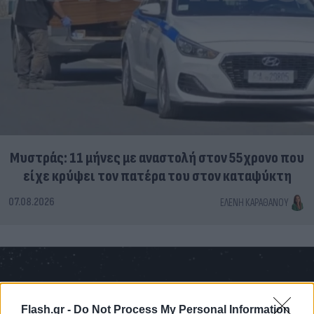
Μυστράς: 11 μήνες με αναστολή στον 55χρονο που
είχε κρύψει τον πατέρα του στον καταψύκτη
07.08.2026
ΕΛΈΝΗ ΚΑΡΑΘΆΝΟΥ
Flash.gr -
Do Not Process My Personal Information