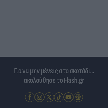
Δραματικός ο απολογισμός από τις μεγάλες
φωτιές - «Κόκκινα» 118 κτίρια σε 325 ελέγχους
Για να μην μένεις στο σκοτάδι...
ακολούθησε το Flash.gr