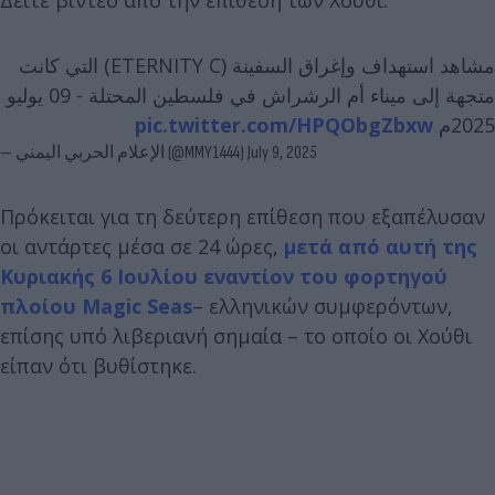
مشاهد استهداف وإغراق السفينة (ETERNITY C) التي كانت
متجهة إلى ميناء أم الرشراش في فلسطين المحتلة - 09 يوليو
pic.twitter.com/HPQObgZbxw
2025م
— الإعلام الحربي اليمني (@MMY1444)
July 9, 2025
Πρόκειται για τη δεύτερη επίθεση που εξαπέλυσαν
οι αντάρτες μέσα σε 24 ώρες,
μετά από αυτή της
Κυριακής 6 Ιουλίου εναντίον του φορτηγού
πλοίου Magic Seas
– ελληνικών συμφερόντων,
επίσης υπό λιβεριανή σημαία – το οποίο οι Χούθι
είπαν ότι βυθίστηκε.