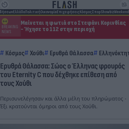
ιδήσεων
Ελλάδα
Πολιτική
Οικονομία
Επιχειρήσεις
Κόσμος
Σπορ
Showbiz
Weekend
Μαίνεται η φωτιά στο Στεφάνι Κορινθίας
BREAKING
- Ήχησε το 112 στην περιοχή
NEWS
Κόσμος
Χούθι
Ερυθρά Θάλασσα
Ελληνόκτη
Ερυθρά Θάλασσα: Σώος ο Έλληνας φρουρός
του Eternity C που δέχθηκε επίθεση από
τους Χούθι
Περισυνελέγησαν και άλλα μέλη του πληρώματος -
Έξι κρατούνται όμηροι από τους Χούθι.