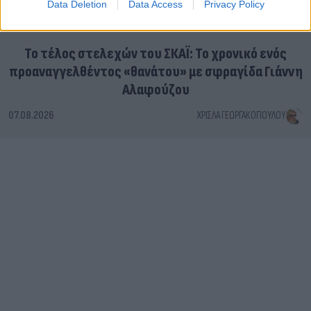
Data Deletion
Data Access
Privacy Policy
Το τέλος στελεχών του ΣΚΑΪ: Το χρονικό ενός
προαναγγελθέντος «θανάτου» με σφραγίδα Γιάννη
Αλαφούζου
07.08.2026
ΧΡΊΣΛΑ ΓΕΩΡΓΑΚΟΠΟΎΛΟΥ