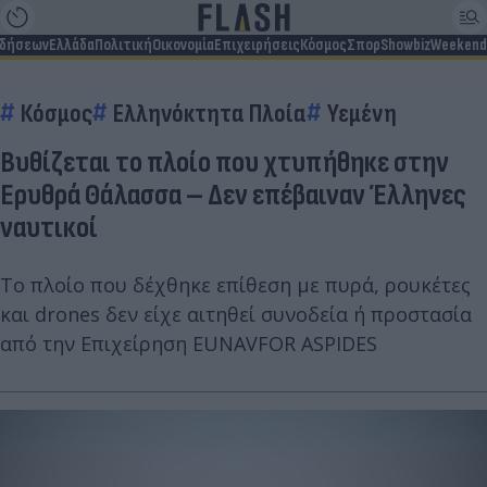
ιδήσεων
Ελλάδα
Πολιτική
Οικονομία
Επιχειρήσεις
Κόσμος
Σπορ
Showbiz
Weekend
Κόσμος
Ελληνόκτητα Πλοία
Υεμένη
Βυθίζεται το πλοίο που χτυπήθηκε στην
Ερυθρά Θάλασσα – Δεν επέβαιναν Έλληνες
ναυτικοί
Το πλοίο που δέχθηκε επίθεση με πυρά, ρουκέτες
και drones δεν είχε αιτηθεί συνοδεία ή προστασία
από την Επιχείρηση EUNAVFOR ASPIDES