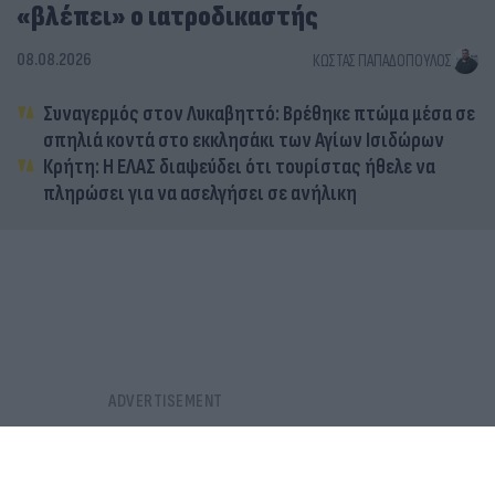
«βλέπει» ο ιατροδικαστής
08.08.2026
ΚΏΣΤΑΣ ΠΑΠΑΔΌΠΟΥΛΟΣ
Συναγερμός στον Λυκαβηττό: Βρέθηκε πτώμα μέσα σε
σπηλιά κοντά στο εκκλησάκι των Αγίων Ισιδώρων
Κρήτη: Η ΕΛΑΣ διαψεύδει ότι τουρίστας ήθελε να
πληρώσει για να ασελγήσει σε ανήλικη