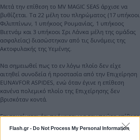
Μετά την επίθεση το MV MAGIC SEAS άρχισε να
βυθίζεται. Τα 22 μέλη του πληρώματος (17 υπήκοοι
Φιλιππίνων, 1 υπήκοος Ρουμανίας, 1 υπήκοος
Βιετνάμ και 3 υπήκοοι Σρι Λάνκα μέλη της ομάδας
ασφαλείας) διασώστηκαν από τις δυνάμεις της
Ακτοφυλακής της Υεμένης.
Να σημειωθεί πως το εν λόγω πλοίο δεν είχε
αιτηθεί συνοδεία ή προστασία από την Επιχείρηση
EUNAVFOR ASPIDES, ενώ όταν έγινε η επίθεση
κανένα πολεμικό πλοίο της Επιχείρησης δεν
βρισκόταν κοντά.
Επισημαίνεται ότι πρόκειται για την πρώτη επίθεση
εναντίον εμπορικού πλοίου στην Ερυθρά Θάλασσα
Flash.gr -
Do Not Process My Personal Information
από τον Νοέμβριο του 2024 από τους Χούθι.