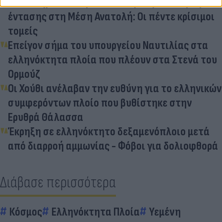
Πώς επηρεάζει την Ελλάδα η κλιμάκωση της
έντασης στη Μέση Ανατολή: Οι πέντε κρίσιμοι
τομείς
Επείγον σήμα του υπουργείου Ναυτιλίας στα
ελληνόκτητα πλοία που πλέουν στα Στενά του
Ορμούζ
Οι Χούθι ανέλαβαν την ευθύνη για το ελληνικών
συμφερόντων πλοίο που βυθίστηκε στην
Ερυθρά Θάλασσα
Έκρηξη σε ελληνόκτητο δεξαμενόπλοιο μετά
από διαρροή αμμωνίας - Φόβοι για δολιοφθορά
Διάβασε περισσότερα
Κόσμος
Ελληνόκτητα Πλοία
Υεμένη