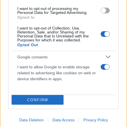
I want to opt-out of processing my
Personal Data for Targeted Advertising.
Opted In
I want to opt-out of Collection, Use,
Retention, Sale, and/or Sharing of my
Personal Data that Is Unrelated with the
Purposes for which it was collected.
Opted Out
Google consents
Κάνε κλικ και δες περισσότερο
I want to allow Google to enable storage
Flash.gr
στην αναζήτηση της
Google
related to advertising like cookies on web or
device identifiers in apps.
CONFIRM
Διάβασε σχετικά
Data Deletion
Data Access
Privacy Policy