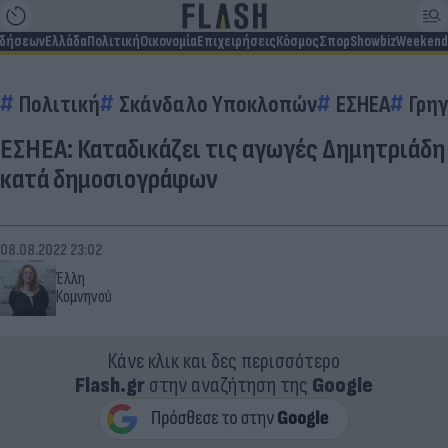
ιδήσεων
Ελλάδα
Πολιτική
Οικονομία
Επιχειρήσεις
Κόσμος
Σπορ
Showbiz
Weekend
Πολιτική
Σκάνδαλο Υποκλοπών
ΕΣΗΕΑ
Γρη
ΕΣΗΕΑ: Καταδικάζει τις αγωγές Δημητριάδη
κατά δημοσιογράφων
08.08.2022 23:02
Έλλη
Κομνηνού
Κάνε κλικ και δες περισσότερο
Flash.gr
στην αναζήτηση της
Google