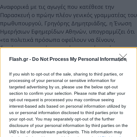
Αναφορικά με τις αγωγές που κατέθεσε την
Παρασκευή ο πρώην πλέον γενικός γραμματέας του
πρωθυπουργού, Γρηγόρης Δημητριάδης, η Ένωση
Ημερήσιων Εφημερίδων Αθηνών, υπογραμμίζει ότι
«τα πολιτικά πρόσωπα οφείλουν να δίνουν,
δημόσια, πειστικές απαντήσεις για όσα φέρνει στο
φως η δημοσιογραφική έρευνα για τις
Flash.gr -
Do Not Process My Personal Information
παρακολουθήσεις πολιτικών και δημοσιογράφων
και όχι να καταφεύγουν σε αγωγές. Έχουν κάθε
If you wish to opt-out of the sale, sharing to third parties, or
δυνατότητα δημοσιοποίησης των θέσεων τους».
processing of your personal or sensitive information for
targeted advertising by us, please use the below opt-out
section to confirm your selection. Please note that after your
opt-out request is processed you may continue seeing
interest-based ads based on personal information utilized by
us or personal information disclosed to third parties prior to
your opt-out. You may separately opt-out of the further
disclosure of your personal information by third parties on the
IAB’s list of downstream participants. This information may