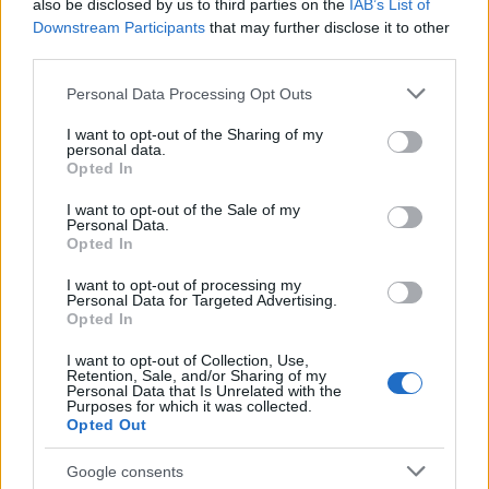
also be disclosed by us to third parties on the
IAB’s List of
Downstream Participants
that may further disclose it to other
third parties.
Please note that this website/app uses one or more Google
Personal Data Processing Opt Outs
services and may gather and store information including but
not limited to your visit or usage behaviour. You may click to
I want to opt-out of the Sharing of my
personal data.
grant or deny consent to Google and its third-party tags to
Opted In
use your data for below specified purposes in below Google
consent section.
I want to opt-out of the Sale of my
Personal Data.
Opted In
I want to opt-out of processing my
Personal Data for Targeted Advertising.
Opted In
I want to opt-out of Collection, Use,
Retention, Sale, and/or Sharing of my
Personal Data that Is Unrelated with the
Purposes for which it was collected.
Opted Out
Google consents