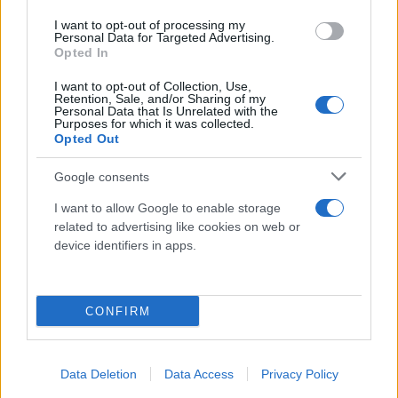
I want to opt-out of processing my
Στην πρόσκληση των δράσεων περιγράφονται
Personal Data for Targeted Advertising.
Opted In
αναλυτικά οι προϋποθέσεις συμμετοχής, τα
απαιτούμενα δικαιολογητικά, ο τρόπος υποβολής
I want to opt-out of Collection, Use,
Retention, Sale, and/or Sharing of my
των αιτήσεων χρηματοδότησης, η διαδικασία
Personal Data that Is Unrelated with the
Purposes for which it was collected.
εξέτασης και αξιολόγησής τους, η έγκριση τους για
Opted Out
χρηματοδότηση, οι επιλέξιμες δαπάνες, ο τρόπος
Google consents
υποβολής των χρηματοδοτήσεων, η διαδικασία
ελέγχου και παρακολούθηση της υλοποίησης, οι
I want to allow Google to enable storage
related to advertising like cookies on web or
υποχρεώσεις των δικαιούχων και οι λοιποί όροι
device identifiers in apps.
των δράσεων.
Ως ημερομηνία έναρξης επιλεξιμότητας δαπανών
CONFIRM
ορίζεται η ημερομηνία δημοσίευσης των
αποφάσεων. Η μέγιστη διάρκεια ολοκλήρωσης του
Data Deletion
Data Access
Privacy Policy
φυσικού και οικονομικού αντικειμένου του