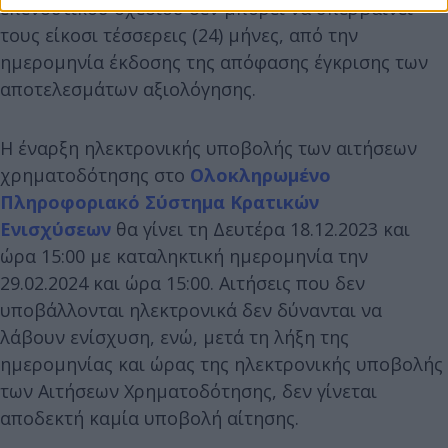
επενδυτικού σχεδίου δεν μπορεί να υπερβαίνει
τους είκοσι τέσσερεις (24) μήνες, από την
ημερομηνία έκδοσης της απόφασης έγκρισης των
αποτελεσμάτων αξιολόγησης.
Η έναρξη ηλεκτρονικής υποβολής των αιτήσεων
χρηματοδότησης στο
Ολοκληρωμένο
Πληροφοριακό Σύστημα Κρατικών
Ενισχύσεων
θα γίνει τη Δευτέρα 18.12.2023 και
ώρα 15:00 με καταληκτική ημερομηνία την
29.02.2024 και ώρα 15:00. Αιτήσεις που δεν
υποβάλλονται ηλεκτρονικά δεν δύνανται να
λάβουν ενίσχυση, ενώ, μετά τη λήξη της
ημερομηνίας και ώρας της ηλεκτρονικής υποβολής
των Αιτήσεων Χρηματοδότησης, δεν γίνεται
αποδεκτή καμία υποβολή αίτησης.