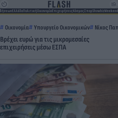
ιδήσεων
Ελλάδα
Πολιτική
Οικονομία
Επιχειρήσεις
Κόσμος
Σπορ
Showbiz
Weekend
Οικονομία
Υπουργείο Οικονομικών
Νίκος Πα
Βρέχει ευρώ για τις μικρομεσαίες
επιχειρήσεις μέσω ΕΣΠΑ