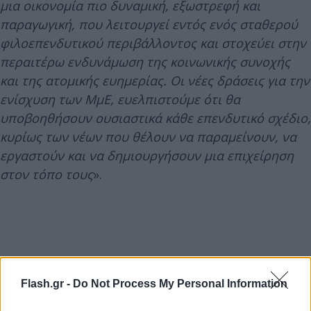
μια οικονομία πιο δυναμική, εξωστρεφή και
παραγωγική, που λειτουργεί εντός ενός σταθερού
φιλοεπενδυτικού περιβάλλοντος και στοχεύει στην
περαιτέρω ενδυνάμωση της κοινωνικής συνοχής
και της ατομικής ευημερίας. Οι νέες δράσεις για την
ενίσχυση των ΜμΕ, ευελπιστούμε ότι θα
υποβοηθήσουν ουσιαστικά κάθε επενδυτικό σχέδιο,
κυρίως των νέων που θέλουν να παραμείνουν, να
εργαστούν και να δημιουργήσουν μια επιχείρηση
στον τόπο τους
».
Flash.gr -
Do Not Process My Personal Information