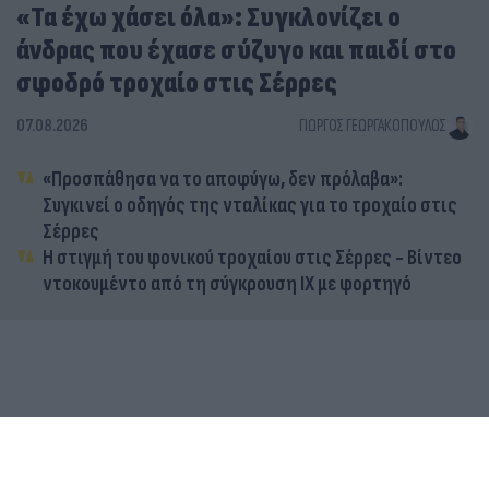
«Τα έχω χάσει όλα»: Συγκλονίζει ο
άνδρας που έχασε σύζυγο και παιδί στο
σφοδρό τροχαίο στις Σέρρες
07.08.2026
ΓΙΏΡΓΟΣ ΓΕΩΡΓΑΚΌΠΟΥΛΟΣ
«Προσπάθησα να το αποφύγω, δεν πρόλαβα»:
Συγκινεί ο οδηγός της νταλίκας για το τροχαίο στις
Σέρρες
Η στιγμή του φονικού τροχαίου στις Σέρρες - Βίντεο
ντοκουμέντο από τη σύγκρουση ΙΧ με φορτηγό