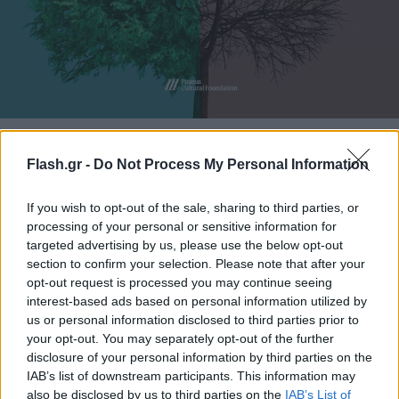
Κατά τη διάρκεια της εκδήλωσης θα
Flash.gr -
Do Not Process My Personal Information
παρουσιαστούν, εστιάζοντας στην περιοχή του
Πάρνωνα, οι επιπτώσεις της κλιματικής αλλαγής
If you wish to opt-out of the sale, sharing to third parties, or
processing of your personal or sensitive information for
στο δασικό τοπίο και θα παρουσιαστούν οι
targeted advertising by us, please use the below opt-out
αναγκαίες δράσεις για την ενίσχυση της
section to confirm your selection. Please note that after your
ανθεκτικότητας των δασών στην κλιματική αλλαγή.
opt-out request is processed you may continue seeing
Επιπλέον, θα συζητηθεί η μεθοδολογία σχεδιασμού
interest-based ads based on personal information utilized by
us or personal information disclosed to third parties prior to
του εντύπου καθώς και τα πρώτα συμπεράσματα
your opt-out. You may separately opt-out of the further
από την πιλοτική εφαρμογή του.
disclosure of your personal information by third parties on the
IAB’s list of downstream participants. This information may
also be disclosed by us to third parties on the
IAB’s List of