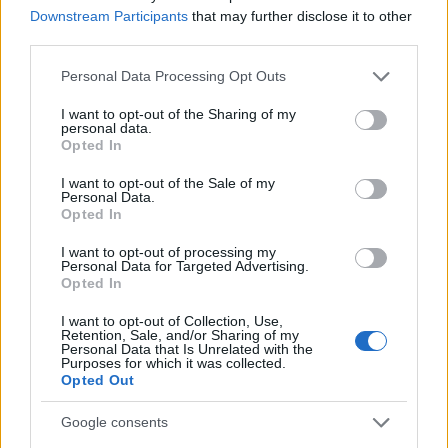
Ομιλητές:
Downstream Participants
that may further disclose it to other
third parties.
Please note that this website/app uses one or more Google
Personal Data Processing Opt Outs
services and may gather and store information including but
not limited to your visit or usage behaviour. You may click to
I want to opt-out of the Sharing of my
personal data.
grant or deny consent to Google and its third-party tags to
Opted In
use your data for below specified purposes in below Google
consent section.
I want to opt-out of the Sale of my
Personal Data.
Opted In
I want to opt-out of processing my
Personal Data for Targeted Advertising.
Opted In
I want to opt-out of Collection, Use,
Retention, Sale, and/or Sharing of my
Personal Data that Is Unrelated with the
Purposes for which it was collected.
Opted Out
Google consents