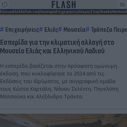
ιδήσεων
Ελλάδα
Πολιτική
Οικονομία
Επιχειρήσεις
Κόσμος
Σπορ
Showbiz
Weekend
Επιχειρήσεις
Ελιές
Μουσεία
Τράπεζα Πειρ
Εσπερίδα για την κλιματική αλλαγή στο
Μουσείο Ελιάς και Ελληνικού Λαδιού
Η εσπερίδα βασίζεται στην πρόσφατη ομώνυμη
έκδοση, που κυκλοφόρησε το 2024 από τις
Εκδόσεις του Ιδρύματος, με συγγραφική ομάδα
τους Κώστα Καρτάλη, Νάνσυ Σελέντη, Πηνελόπη
Ματσούκα και Αλεξάνδρα Τράντα.