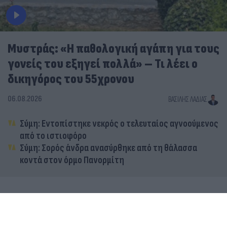
Μυστράς: «Η παθολογική αγάπη για τους
γονείς του εξηγεί πολλά» – Τι λέει ο
δικηγόρος του 55χρονου
06.08.2026
ΒΑΣΊΛΗΣ ΛΑΔΙΆΣ
Σύμη: Εντοπίστηκε νεκρός ο τελευταίος αγνοούμενος
από το ιστιοφόρο
Σύμη: Σορός άνδρα ανασύρθηκε από τη θάλασσα
κοντά στον όρμο Πανορμίτη