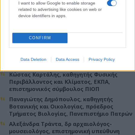
I want to allow Google to enable storage
related to advertising like cookies on web or
device identifiers in apps.
CONFIRM
Data Deletion
Data Access
Privacy Policy
Κώστας Καρτάλης
, καθηγητής Φυσικής
Περιβάλλοντος και Κλίματος, ΕΚΠΑ,
επιστημονικός σύμβουλος ΠΙΟΠ
Παναγιώτης Δημόπουλος
, καθηγητής
Βοτανικής και Οικολογίας, πρόεδρος
Τμήματος Βιολογίας, Πανεπιστήμιο Πατρών
Αλεξάνδρα Τράντα
, δρ αρχαιολόγος-
μουσειολόγος, επιστημονική υπεύθυνη