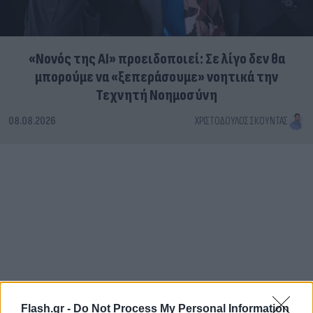
«Νονός της AI» προειδοποιεί: Σε λίγο δεν θα
μπορούμε να «ξεπεράσουμε» νοητικά την
Τεχνητή Νοημοσύνη
08.08.2026
ΧΡΙΣΤΌΔΟΥΛΟΣ ΣΚΟΎΝΤΑΣ
Flash.gr -
Do Not Process My Personal Information