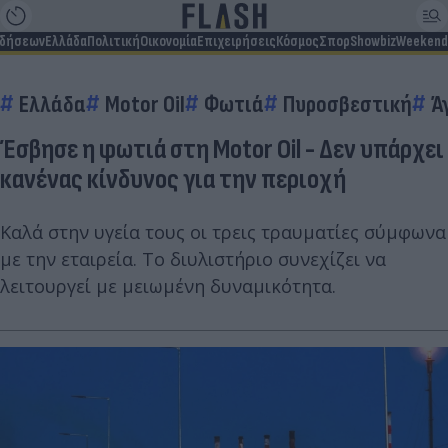
ιδήσεων
Ελλάδα
Πολιτική
Οικονομία
Επιχειρήσεις
Κόσμος
Σπορ
Showbiz
Weekend
Ελλάδα
Motor Oil
Φωτιά
Πυροσβεστική
Ά
Έσβησε η φωτιά στη Motor Oil - Δεν υπάρχει
κανένας κίνδυνος για την περιοχή
Καλά στην υγεία τους οι τρεις τραυματίες σύμφωνα
με την εταιρεία. Το διυλιστήριο συνεχίζει να
λειτουργεί με μειωμένη δυναμικότητα.