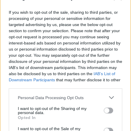
If you wish to opt-out of the sale, sharing to third parties, or
processing of your personal or sensitive information for
targeted advertising by us, please use the below opt-out
section to confirm your selection. Please note that after your
opt-out request is processed you may continue seeing
interest-based ads based on personal information utilized by
us or personal information disclosed to third parties prior to
your opt-out. You may separately opt-out of the further
disclosure of your personal information by third parties on the
IAB’s list of downstream participants. This information may
also be disclosed by us to third parties on the
IAB’s List of
Downstream Participants
that may further disclose it to other
third parties.
Please note that this website/app uses one or more Google
Personal Data Processing Opt Outs
services and may gather and store information including but
not limited to your visit or usage behaviour. You may click to
I want to opt-out of the Sharing of my
personal data.
grant or deny consent to Google and its third-party tags to
Opted In
use your data for below specified purposes in below Google
consent section.
I want to opt-out of the Sale of my