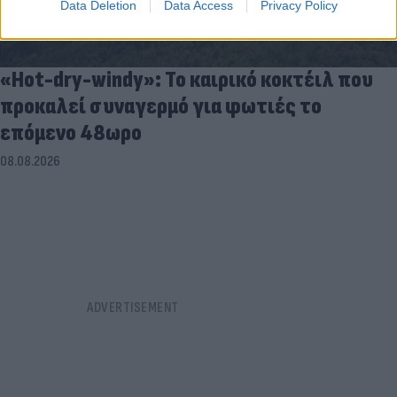
Data Deletion
Data Access
Privacy Policy
«Hot-dry-windy»: Το καιρικό κοκτέιλ που
προκαλεί συναγερμό για φωτιές το
επόμενο 48ωρο
08.08.2026