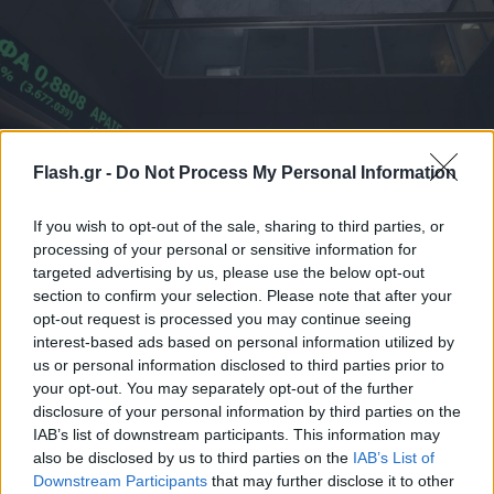
Καλπάζει ξανά το Χρηματιστήριο: Σε υψηλά 15
Flash.gr -
Do Not Process My Personal Information
ετών κεφαλαιοποίηση και τζίρος
Ρεκόρ 16ετίας στα κέρδη των εισηγμένων - Έρεισμα από την
If you wish to opt-out of the sale, sharing to third parties, or
αναπτυξιακή δυναμική της οικονομίας
processing of your personal or sensitive information for
targeted advertising by us, please use the below opt-out
Συντακτική
section to confirm your selection. Please note that after your
28.04.2024 12:24
Ομάδα
opt-out request is processed you may continue seeing
Flash.gr
interest-based ads based on personal information utilized by
us or personal information disclosed to third parties prior to
your opt-out. You may separately opt-out of the further
disclosure of your personal information by third parties on the
IAB’s list of downstream participants. This information may
also be disclosed by us to third parties on the
IAB’s List of
Downstream Participants
that may further disclose it to other