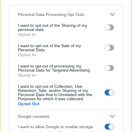
third parties.
Please note that this website/app uses one or more Google
Personal Data Processing Opt Outs
services and may gather and store information including but
not limited to your visit or usage behaviour. You may click to
I want to opt-out of the Sharing of my
personal data.
grant or deny consent to Google and its third-party tags to
Αλλαγές στο Διοικητικό Συμβούλιο του ΣΦΕΕ -
Opted In
use your data for below specified purposes in below Google
Ποια είναι τα νέα πρόσωπα
consent section.
I want to opt-out of the Sale of my
Personal Data.
Συντακτική
Opted In
19.04.2024 17:00
Ομάδα
Flash.gr
I want to opt-out of processing my
Personal Data for Targeted Advertising.
Opted In
I want to opt-out of Collection, Use,
Retention, Sale, and/or Sharing of my
Personal Data that Is Unrelated with the
Purposes for which it was collected.
Opted Out
Google consents
I want to allow Google to enable storage