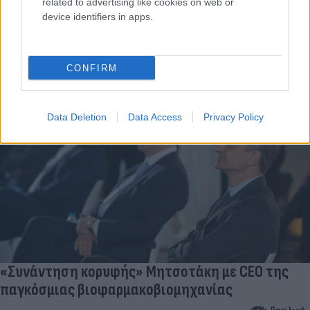
related to advertising like cookies on web or
device identifiers in apps.
Φαρμακοβιομηχανία: Η κατεύθυνση μελλοντικών
επενδύσεων στην Ελλάδα
Βασιλική
CONFIRM
04.04.2024 07:45
Αγγουρίδη
Data Deletion
Data Access
Privacy Policy
«Συνάντηση κορυφής» Μητσοτάκη με CEO της
παγκόσμιας βιοφαρμακοβιομηχανίας