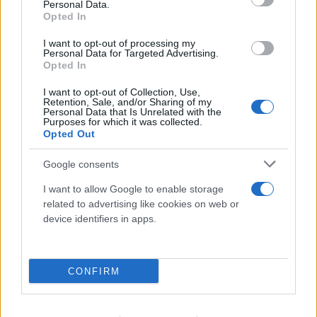
Personal Data.
Opted In
I want to opt-out of processing my
Personal Data for Targeted Advertising.
Opted In
I want to opt-out of Collection, Use,
Retention, Sale, and/or Sharing of my
Personal Data that Is Unrelated with the
Purposes for which it was collected.
Opted Out
Απόγνωση στο Πόρτο Γερμενό: «Δεν έχει
Google consents
μείνει τίποτε, ό,τι βλέπεις το έφτιαξα με
I want to allow Google to enable storage
τα χέρια μου»
related to advertising like cookies on web or
08.08.2026
device identifiers in apps.
CONFIRM