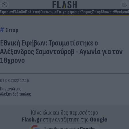
ιδήσεων
Ελλάδα
Πολιτική
Οικονομία
Επιχειρήσεις
Κόσμος
Σπορ
Showbiz
Weekend
Σπορ
Εθνική Εφήβων: Τραυματίστηκε ο
Αλέξανδρος Σαμοντούροβ - Αγωνία για τον
18χρονο
01.08.2022 17:16
Παναγιώτης
Αλεξανδρόπουλος
Κάνε κλικ και δες περισσότερο
Flash.gr
στην αναζήτηση της
Google