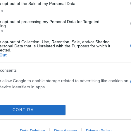
o opt-out of the Sale of my Personal Data.
In
to opt-out of processing my Personal Data for Targeted
ing.
In
-Λεπτοκαρυά και από τον κόμβο Νίκαιας Λάρισας έ
o opt-out of Collection, Use, Retention, Sale, and/or Sharing
ersonal Data that Is Unrelated with the Purposes for which it
lected.
Out
consents
o allow Google to enable storage related to advertising like cookies on
evice identifiers in apps.
CONFIRM
Data Deletion
Data Access
Privacy Policy