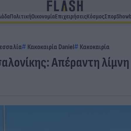
λάδα
Πολιτική
Οικονομία
Επιχειρήσεις
Κόσμος
Σπορ
Showb
εσσαλία
Κακοκαιρία Daniel
Κακοκαιρία
λονίκης: Απέραντη λίμνη μ