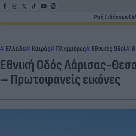
Ροή Ειδήσεων
Ελ
Ελλάδα
Καιρός
Πλημμύρες
Εθνικές Οδοί
Θ
Εθνική Οδός Λάρισας-Θεσσα
– Πρωτοφανείς εικόνες