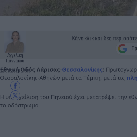
Κάνε κλικ και δες περισσότ
Αγγελική
Γιαννακού
Εθνική Οδός Λάρισας-
Θεσσαλονίκης
:
Πρωτόγνωρες
11.09.2023 17:55
Θεσσαλονίκης-Αθηνών μετά τα Τέμπη, μετά τις
πλη
Η υπερχείλιση του Πηνειού έχει μετατρέψει την εθ
το οδόστρωμα.