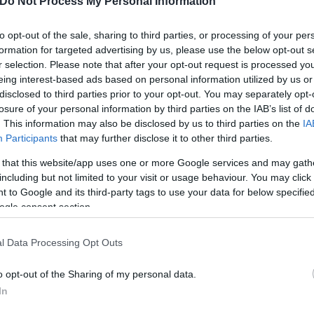
Do Not Process My Personal Information
to opt-out of the sale, sharing to third parties, or processing of your per
formation for targeted advertising by us, please use the below opt-out s
r selection. Please note that after your opt-out request is processed y
eing interest-based ads based on personal information utilized by us or
disclosed to third parties prior to your opt-out. You may separately opt-
losure of your personal information by third parties on the IAB’s list of
. This information may also be disclosed by us to third parties on the
IA
Participants
that may further disclose it to other third parties.
ρευση κυκλοφορίας επί του Αυτοκινητόδρομου Αιγαί
 that this website/app uses one or more Google services and may gath
κουρίου (Χ.Θ. 366), κόβοντας ουσιαστικά τη χώρα
including but not limited to your visit or usage behaviour. You may click 
 to Google and its third-party tags to use your data for below specifi
ogle consent section.
l Data Processing Opt Outs
o opt-out of the Sharing of my personal data.
In