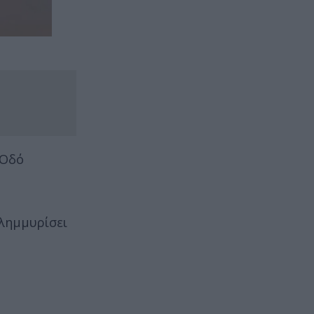
 Οδό
πλημμυρίσει