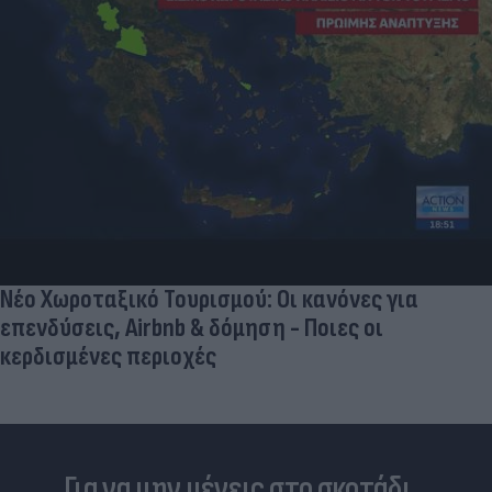
Παντρεύεται ο Ρονάλντο; Έγινε χαμός,
εμφανίστηκε άλλη νύφη και ο CR7… έπεσε κάτω
από τα γέλια (photo)
Για να μην μένεις στο σκοτάδι...