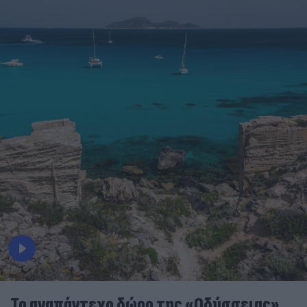
To αναπάντεχο δώρο της «Οδύσσειας»