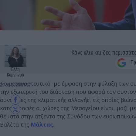
Κάνε κλικ και δες περισσότ
Έλλη
Κομνηνού
Το μεταναστευτικό -με έμφαση στην φύλαξη των σ
29.09.2023 07:27
την εξωτερική του διάσταση που αφορά τον συντονι
συνέπειες της κλιματικής αλλαγής, τις οποίες βιώ
καταστροφές οι χώρες της Μεσογείου είναι, μαζί με
θέματα στην ατζέντα της Συνόδου των ευρωπαϊκών
Βαλέτα της
Μάλτας.