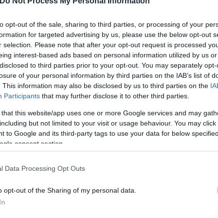
Do Not Process My Personal Information
to opt-out of the sale, sharing to third parties, or processing of your per
έχεια της συνάντησης που είχε στο Στρασβούργο με
formation for targeted advertising by us, please use the below opt-out s
, για το πακέτο ενίσχυσης της Ελλάδας για τις επ
r selection. Please note that after your opt-out request is processed y
υ σχετική επιστολή στους ηγέτες της MED9 (Γαλλία
eing interest-based ads based on personal information utilized by us or
disclosed to third parties prior to your opt-out. You may separately opt-
Κύπρος) ζητώντας τον συντονισμό των χωρών του Νό
losure of your personal information by third parties on the IAB’s list of
κδίκηση μιας συνολικής στρατηγικής προσαρμογής
. This information may also be disclosed by us to third parties on the
IA
όρους.
Participants
that may further disclose it to other third parties.
 that this website/app uses one or more Google services and may gath
including but not limited to your visit or usage behaviour. You may click 
στις συνέπειες τις κλιματικής αλλαγής, σημειώνει 
 to Google and its third-party tags to use your data for below specifi
ς ηγέτες σε συντονισμό δράσης για την ενίσχυση 
ogle consent section.
αγροτικό αποθεματικό, αλλά και στην ανάγκη δράση
 σε εξέλιξη οι συζητήσεις για την αναθεώρηση του 
l Data Processing Opt Outs
μικής διακυβέρνησης.
o opt-out of the Sharing of my personal data.
In