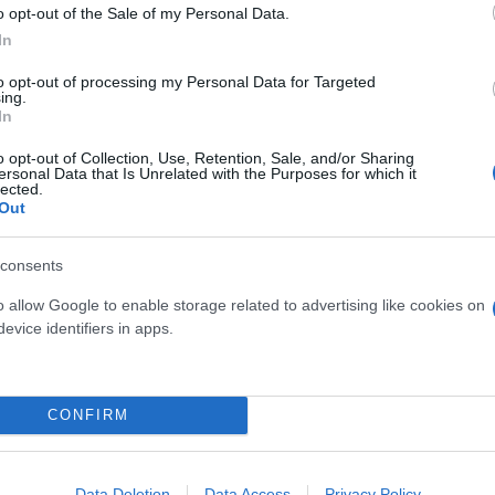
o opt-out of the Sale of my Personal Data.
In
to opt-out of processing my Personal Data for Targeted
ing.
In
o opt-out of Collection, Use, Retention, Sale, and/or Sharing
ersonal Data that Is Unrelated with the Purposes for which it
lected.
Out
consents
έντα της Συνόδου της MED9, καθώς βρίσκεται σε εξ
o allow Google to enable storage related to advertising like cookies on
στευση και το άσυλο. Ο Κυριάκος Μητσοτάκης έχει
evice identifiers in apps.
ο μιας συνεκτικής μεταναστευτικής πολιτικής είναι
 κεκτημένο. Η φύλαξη των συνόρων αποτελεί πρώτο
πουργός, υπογραμμίζοντας εκ νέου την ανάγκη να 
CONFIRM
α κατά την οποία αυξάνονται οι ροές.
Data Deletion
Data Access
Privacy Policy