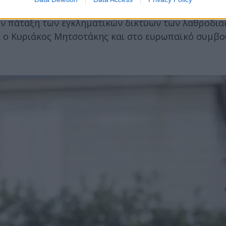
να δοθεί στην εξωτερική διάσταση της μετανάστευσ
στην πάταξη των εγκληματικών δικτύων των λαθροδι
ει ο Κυριάκος Μητσοτάκης και στο ευρωπαϊκό συμβο