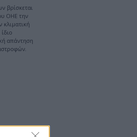
ων βρίσκεται
ου ΟΗΕ την
ν κλιματική
 ίδιο
ική απάντηση
ταστροφών.