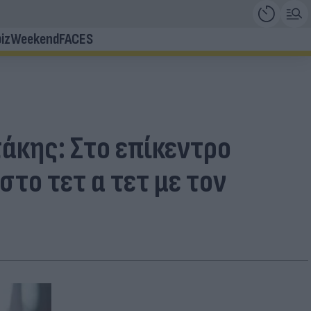
iz
Weekend
FACES
άκης: Στο επίκεντρο
στο τετ α τετ με τον