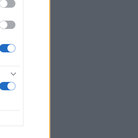
έλιξη η
 η φύλαξη
 μέλημα της
στηριχτούν