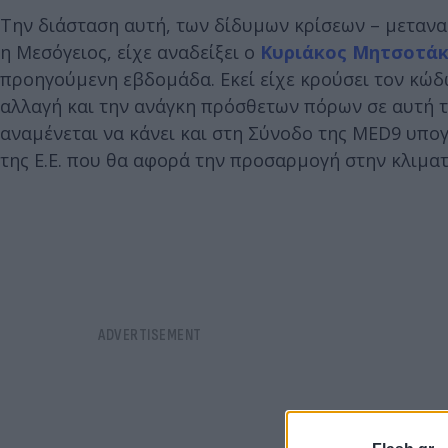
Την διάσταση αυτή, των δίδυμων κρίσεων – μετανασ
η Μεσόγειος, είχε αναδείξει ο
Κυριάκος Μητσοτάκ
προηγούμενη εβδομάδα. Εκεί είχε κρούσει τον κώδ
αλλαγή και την ανάγκη πρόσθετων πόρων σε αυτή τ
αναμένεται να κάνει και στη Σύνοδο της MED9 υπογ
της Ε.Ε. που θα αφορά την προσαρμογή στην κλιμα