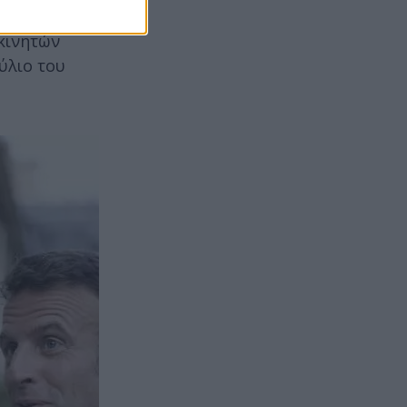
ης, στη
ακινητών
ύλιο του