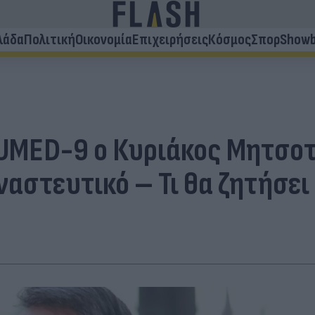
λάδα
Πολιτική
Οικονομία
Επιχειρήσεις
Κόσμος
Σπορ
Showb
EUMED-9 ο Κυριάκος Μητσοτ
αστευτικό – Τι θα ζητήσει 