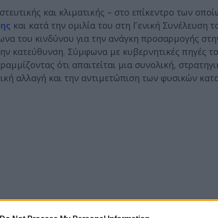
τευτικής και κλιματικής – στο επίκεντρο των οποί
ης
και κατά την ομιλία του στη Γενική Συνέλευση τ
ωνα του κινδύνου για την ανάγκη προσαρμογής στη
ην κατεύθυνση. Σύμφωνα με κυβερνητικές πηγές το
ραμμίζοντας ότι απαιτείται μια συνολική, στρατηγ
τική αλλαγή και την αντιμετώπιση των φυσικών κα