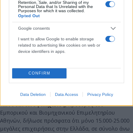
σε επενδύσεις υψηλού κινδύνου σε τομείς και
Retention, Sale, and/or Sharing of my
Personal Data that Is Unrelated with the
μικρομεσαίες επιχειρήσεις που υπέστησαν σοβαρό
Purposes for which it was collected.
Opted Out
πλήγμα κατά τη διάρκεια της πανδημίας.
Google consents
I want to allow Google to enable storage
related to advertising like cookies on web or
Αντιδράσεις για τον αποκλεισμό των ΜμΕ από
device identifiers in apps.
τις πιστώσεις
CONFIRM
Η συζήτηση σχετικά με τον δανεισμό των
τραπεζών προς τις ελληνικές μικρομεσαίες
Data Deletion
Data Access
Privacy Policy
επιχειρήσεις είναι ένα μακροχρόνιο ζήτημα. Ο
Κωνσταντίνος Μίχαλος,
πρόεδρος του
Εμπορικού και Βιομηχανικού Επιμελητηρίου
Αθηνών, δήλωσε πρόσφατα ότι μόνο 15.000-25.000
μεγάλες επιχειρήσεις στην Ελλάδα, σε σύνολο άνω