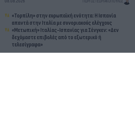
08.08.2026
ΓΙΏΡΓΟΣ ΓΕΩΡΓΑΚΌΠΟΥΛΟΣ
«Τορπίλη» στην ευρωπαϊκή ενότητα: Η Ισπανία
απαντά στην Ιταλία με συνοριακούς ελέγχους
«Μετωπική» Ιταλίας-Ισπανίας για Σένγκεν: «Δεν
δεχόμαστε επιβολές από το εξωτερικό ή
τελεσίγραφα»