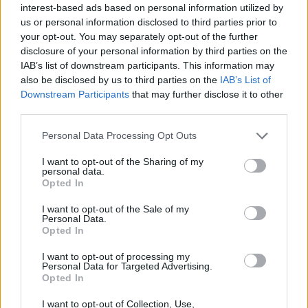
ref_src=twsrc%5Etfw%7Ctwcamp%5Etweetembed%7
interest-based ads based on personal information utilized by
i-ee-zita-diefkriniseis-apo-tin-elliniki-kyvernisi-gia-
us or personal information disclosed to third parties prior to
your opt-out. You may separately opt-out of the further
to-sxedio-anakampsis
disclosure of your personal information by third parties on the
IAB’s list of downstream participants. This information may
also be disclosed by us to third parties on the
IAB’s List of
Downstream Participants
that may further disclose it to other
third parties.
Η Ελλάδα θα λάβει 17,8 δισ. ευρώ σε
Please note that this website/app uses one or more Google
Personal Data Processing Opt Outs
επιχορηγήσεις και 12,7 δισ. ευρώ σε δάνεια
στο
services and may gather and store information including but
πλαίσιο του Μηχανισμού Ανάκαμψης και
not limited to your visit or usage behaviour. You may click to
I want to opt-out of the Sharing of my
personal data.
Ανθεκτικότητας (RRF), του ταμείου της ΕΕ για την
grant or deny consent to Google and its third-party tags to
Opted In
use your data for below specified purposes in below Google
ανάκαμψη από τον κορονοϊό.
consent section.
I want to opt-out of the Sale of my
Personal Data.
Opted In
Η πηγή ανέφερε ότι η ανησυχία είναι ότι το
ελληνικό κράτος θα δώσει προτεραιότητα σε
I want to opt-out of processing my
Personal Data for Targeted Advertising.
«ασφαλείς» επενδύσεις – οι οποίες ούτως ή άλλως
Opted In
θα λάμβαναν χρήματα από τις τράπεζες – και όχι
I want to opt-out of Collection, Use,