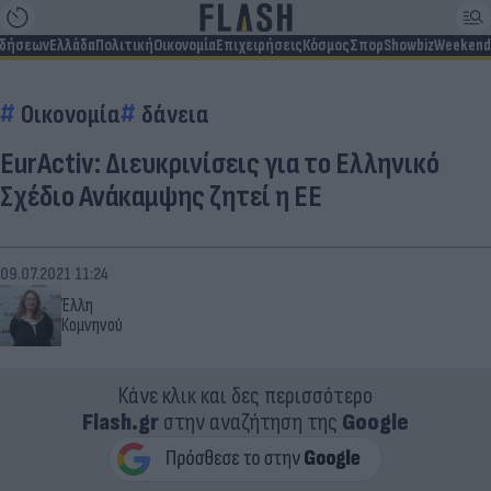
ιδήσεων
Ελλάδα
Πολιτική
Οικονομία
Επιχειρήσεις
Κόσμος
Σπορ
Showbiz
Weekend
Οικονομία
δάνεια
EurΑctiv: Διευκρινίσεις για το Ελληνικό
Σχέδιο Ανάκαμψης ζητεί η ΕΕ
09.07.2021 11:24
Έλλη
Κομνηνού
Κάνε κλικ και δες περισσότερο
Flash.gr
στην αναζήτηση της
Google