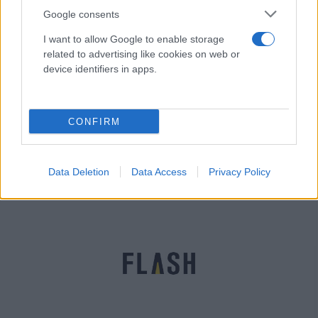
Google consents
I want to allow Google to enable storage
related to advertising like cookies on web or
device identifiers in apps.
«Euroferry Olympia»: Πώς ξεκίνησε η φωτιά στο
πλοίο - Ρυμουλκείται φλεγόμενο στη Βόρεια
CONFIRM
Κέρκυρα
Παναγιώτης
19.02.2022 21:20
Αλεξανδρόπουλος
Data Deletion
Data Access
Privacy Policy