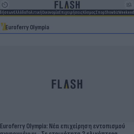
ιδήσεων
Ελλάδα
Πολιτική
Οικονομία
Επιχειρήσεις
Κόσμος
Σπορ
Showbiz
Weekend
Euroferry Olympia
Euroferry Olympia: Νέα επιχείρηση εντοπισμού
αγνοουμένων - Σε ετοιμότητα 2 ελικόπτερα