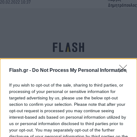
20.02.2022 10:37
Δημητρόπουλος
Flash.gr -
Do Not Process My Personal Information
If you wish to opt-out of the sale, sharing to third parties, or
Euroferry Olympia φωτιά: Βρέθηκε ζωντανός
processing of your personal or sensitive information for
επιβάτης - Στους 11 οι αγνοούμενοι
targeted advertising by us, please use the below opt-out
section to confirm your selection. Please note that after your
Γιώργος
20.02.2022 09:02
opt-out request is processed you may continue seeing
Δημητρόπουλος
interest-based ads based on personal information utilized by
us or personal information disclosed to third parties prior to
your opt-out. You may separately opt-out of the further
disclosure of your personal information by third parties on the