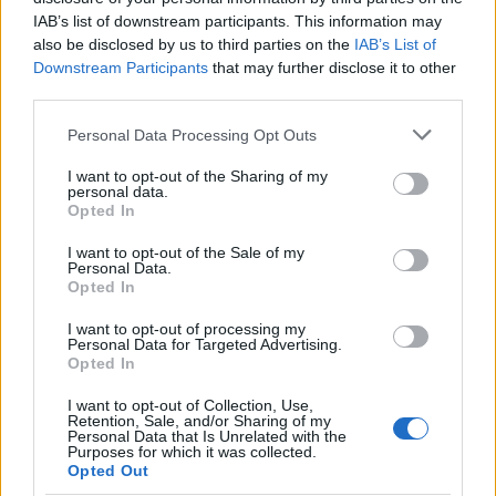
IAB’s list of downstream participants. This information may
also be disclosed by us to third parties on the
IAB’s List of
Downstream Participants
that may further disclose it to other
third parties.
Please note that this website/app uses one or more Google
Personal Data Processing Opt Outs
services and may gather and store information including but
not limited to your visit or usage behaviour. You may click to
I want to opt-out of the Sharing of my
personal data.
grant or deny consent to Google and its third-party tags to
Opted In
«Euroferry Olympia»: «Παγώνουν» οι έρευνες για
use your data for below specified purposes in below Google
τους αγνοούμενους - Καταγγελίες για τις
consent section.
I want to opt-out of the Sale of my
Personal Data.
συνθήκες στο πλοίο
Opted In
Παναγιώτης
19.02.2022 23:49
I want to opt-out of processing my
Αλεξανδρόπουλος
Personal Data for Targeted Advertising.
Opted In
I want to opt-out of Collection, Use,
Retention, Sale, and/or Sharing of my
Personal Data that Is Unrelated with the
Purposes for which it was collected.
Opted Out