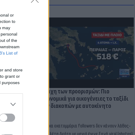
sonal or
ection to
ou may
 personal
μμονή με το
out of the
 πρόβλημα
 downstream
B’s List of
er and store
to grant or
ed purposes
Η μάχη των προορισμών: Πιο
οικονομικά για οικογένειες το ταξίδι
των διακοπών με αυτοκίνητο