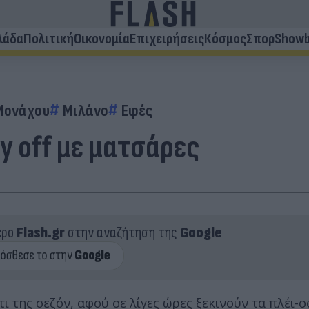
λάδα
Πολιτική
Οικονομία
Επιχειρήσεις
Κόσμος
Σπορ
Showb
Μονάχου
Μιλάνο
Εφές
ay off με ματσάρες
ερο
Flash.gr
στην αναζήτηση της
Google
 της σεζόν, αφού σε λίγες ώρες ξεκινούν τα πλέι-ο