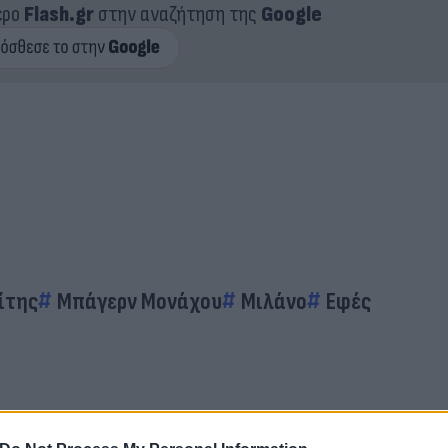
ερο
Flash.gr
στην αναζήτηση της
Google
ίτης
Μπάγερν Μονάχου
Μιλάνο
Εφές