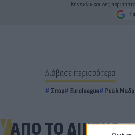
Κάνε κλικ και δες περισσότ
Διάβασε περισσότερα
Σπορ
Euroleague
Ρεάλ Μαδρ
ΑΠΟ ΤΟ ΔΙΚΤΥΟ