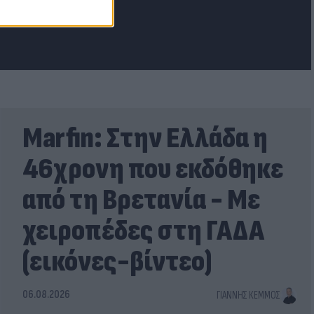
Marfin: Στην Ελλάδα η
46χρονη που εκδόθηκε
από τη Βρετανία - Με
χειροπέδες στη ΓΑΔΑ
(εικόνες-βίντεο)
06.08.2026
ΓΙΆΝΝΗΣ ΚΈΜΜΟΣ