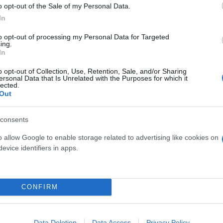
o opt-out of the Sale of my Personal Data.
ίρνουμε το χαμένο βάρος;
In
βιολογικού
σμού μας
to opt-out of processing my Personal Data for Targeted
ing.
In
o opt-out of Collection, Use, Retention, Sale, and/or Sharing
ersonal Data that Is Unrelated with the Purposes for which it
lected.
Out
Τουρκία: Μετά το... φρένο 
έρχονται στο επίκεντρο τα
consents
o allow Google to enable storage related to advertising like cookies on
evice identifiers in apps.
 μην μένεις στο σκοτάδι... ακολούθησε το F
CONFIRM
Data Deletion
Data Access
Privacy Policy