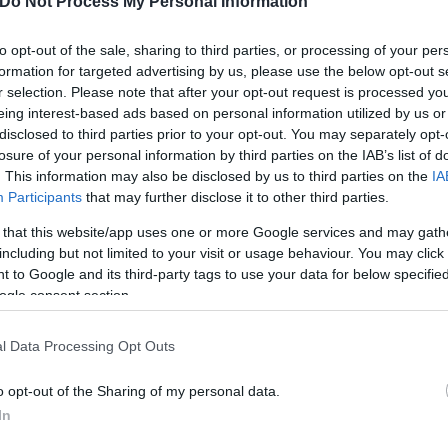
Do Not Process My Personal Information
to opt-out of the sale, sharing to third parties, or processing of your per
formation for targeted advertising by us, please use the below opt-out s
r selection. Please note that after your opt-out request is processed y
eing interest-based ads based on personal information utilized by us or
Skin dysmorphia: Όταν η ε
disclosed to third parties prior to your opt-out. You may separately opt-
«τέλειο» δέρμα αποτελεί
ός στην παρουσίαση του
losure of your personal information by third parties on the IAB’s list of
ψυχικής υγείας
άδες κόσμου στο γήπεδο
. This information may also be disclosed by us to third parties on the
IA
σπόρ (video)
Participants
that may further disclose it to other third parties.
 that this website/app uses one or more Google services and may gath
including but not limited to your visit or usage behaviour. You may click 
 to Google and its third-party tags to use your data for below specifi
ogle consent section.
l Data Processing Opt Outs
o opt-out of the Sharing of my personal data.
In