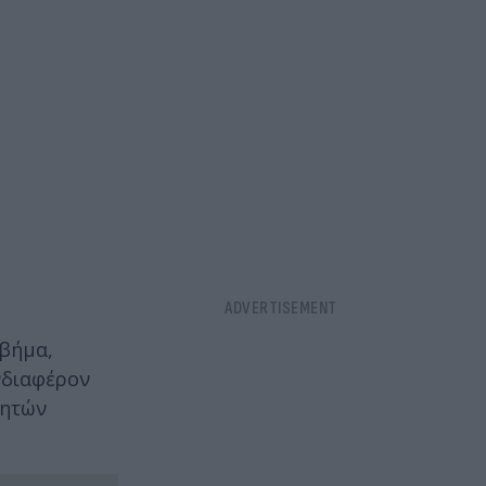
 βήμα,
ενδιαφέρον
τητών