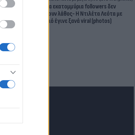
Δέκα εκατομμύρια followers δεν
κάνουν λάθος- Η Ντιλέτα Λεότα με
μαγιό έγινε ξανά viral (photos)
για τα F-35
 Eurofighter
lash.gr