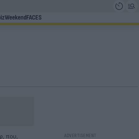
iz
Weekend
FACES
φ, που,