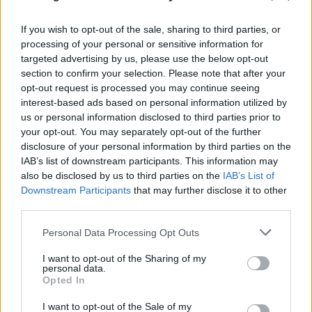
17 Νοεμβρίου: Παναθηναϊκός - Μπολόνια
If you wish to opt-out of the sale, sharing to third parties, or
processing of your personal or sensitive information for
17 Νοεμβρίου: Παρτίζαν - Άλμπα
targeted advertising by us, please use the below opt-out
section to confirm your selection. Please note that after your
17 Νοεμβρίου: Ζάλγκιρις - Μπάγερν
opt-out request is processed you may continue seeing
interest-based ads based on personal information utilized by
10η αγωνιστική
us or personal information disclosed to third parties prior to
your opt-out. You may separately opt-out of the further
23 Νοεμβρίου: Βιλερμπάν - Μπάγερν
disclosure of your personal information by third parties on the
IAB’s list of downstream participants. This information may
23 Νοεμβρίου: Μακάμπι - Μπαρτσελόνα
also be disclosed by us to third parties on the
IAB’s List of
Downstream Participants
that may further disclose it to other
23 Νοεμβρίου: Παναθηναϊκός - Βαλένθια
third parties.
Please note that this website/app uses one or more Google
Personal Data Processing Opt Outs
23 Νοεμβρίου: Ρεάλ - Άλμπα
services and may gather and store information including but
not limited to your visit or usage behaviour. You may click to
I want to opt-out of the Sharing of my
23 Νοεμβρίου: Μπολόνια - Φενέρμπαχτσε
personal data.
grant or deny consent to Google and its third-party tags to
Opted In
use your data for below specified purposes in below Google
24 Νοεμβρίου: Εφές - Παρτίζαν
consent section.
I want to opt-out of the Sale of my