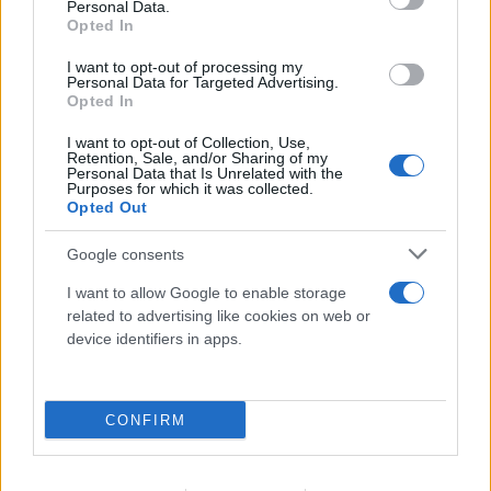
Personal Data.
24 Νοεμβρίου: Ερυθρός Αστέρας - Αρμάνι
Opted In
I want to opt-out of processing my
24 Νοεμβρίου: Ολυμπιακός - Ζάλγκιρις
Personal Data for Targeted Advertising.
Opted In
24 Νοεμβρίου: Μπασκόνια - Μονακό
I want to opt-out of Collection, Use,
Retention, Sale, and/or Sharing of my
11η αγωνιστική
Personal Data that Is Unrelated with the
Purposes for which it was collected.
Opted Out
30 Νοεμβρίου: Μονακό - Ολυμπιακός
Google consents
30 Νοεμβρίου: Μπάγερν - Μπολόνια
I want to allow Google to enable storage
30 Νοεμβρίου: Φενέρμπαχτσε - Ρεάλ
related to advertising like cookies on web or
device identifiers in apps.
30 Νοεμβρίου: Μακάμπι - Άλμπα
30 Νοεμβρίου: Παρτίζαν - Παναθηναϊκός
CONFIRM
1 Δεκεμβρίου: Αρμάνι - Ζάλγκιρις