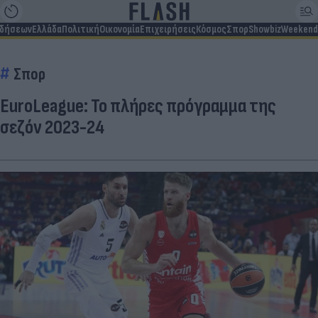
ιδήσεων
Ελλάδα
Πολιτική
Οικονομία
Επιχειρήσεις
Κόσμος
Σπορ
Showbiz
Weekend
Σπορ
EuroLeague: Το πλήρες πρόγραμμα της
σεζόν 2023-24