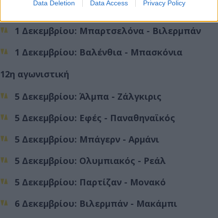
Data Deletion
Data Access
Privacy Policy
1 Δεκεμβρίου: Ερυθρός Αστέρας - Εφές
1 Δεκεμβρίου: Μπαρτσελόνα - Βιλερμπάν
1 Δεκεμβρίου: Βαλένθια - Μπασκόνια
12η αγωνιστική
5 Δεκεμβρίου: Άλμπα - Ζάλγκιρις
5 Δεκεμβρίου: Εφές - Παναθηναϊκός
5 Δεκεμβρίου: Μπάγερν - Αρμάνι
5 Δεκεμβρίου: Ολυμπιακός - Ρεάλ
5 Δεκεμβρίου: Παρτίζαν - Μονακό
6 Δεκεμβρίου: Βιλερμπάν - Μακάμπι