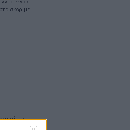
λλία, ενώ η
 στο σκορ με
αντιπάλους
 την