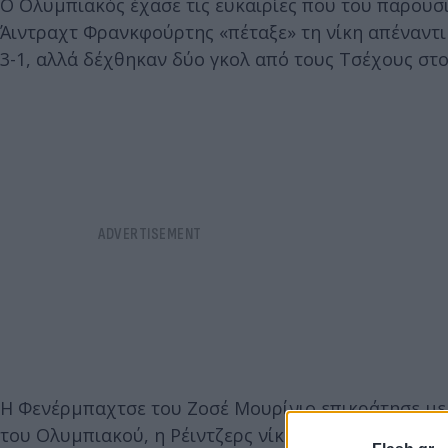
Ο Ολυμπιακός έχασε τις ευκαιρίες που του παρουσ
Άιντραχτ Φρανκφούρτης «πέταξε» τη νίκη απέναντι
3-1, αλλά δέχθηκαν δύο γκολ από τους Τσέχους στο 86
Η Φενέρμπαχτσε του Ζοσέ Μουρίνιο επικράτησε με 
του Ολυμπιακού, η Ρέιντζερς νίκησε με 2-0 την Μάλ