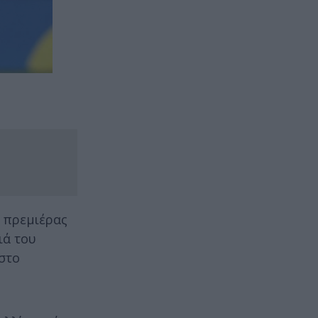
ς πρεμιέρας
ιά του
στο