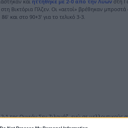
ιάστηκαν και
ηττήθηκε με 2-0 από την Λυών
στη Γα
 στη Βικτόρια Πλζεν. Οι «αετοί» βρέθηκαν μπροστά
' και στο 90+3' για το τελικό 3-3.
2-1 της Ουνιόν Σεν Ζιλουάζ, ενώ σε μελλοντικούς 
με στη Σουηδία. Η Μπράγκα, επίσης, κέρδισε με 2-1