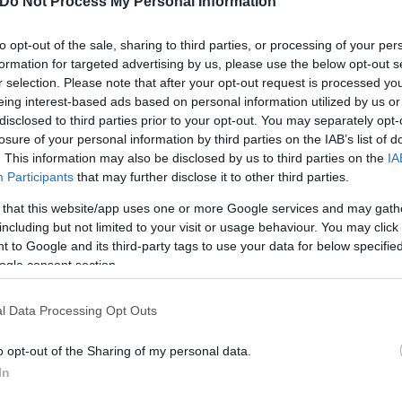
Do Not Process My Personal Information
λυσε με 3-0 την Καραμπάγκ.
to opt-out of the sale, sharing to third parties, or processing of your per
formation for targeted advertising by us, please use the below opt-out s
0 παίκτες από το 8ο μόλις λεπτό, ωστόσο δεν συνά
r selection. Please note that after your opt-out request is processed y
ουρεστίου, που θα αντιμετωπίσει τόσο τον Ολυμπια
eing interest-based ads based on personal information utilized by us or
ίγας στη Ρουμανία και ξεκίνησε νικηφόρα.
disclosed to third parties prior to your opt-out. You may separately opt-
losure of your personal information by third parties on the IAB’s list of
. This information may also be disclosed by us to third parties on the
IA
Participants
that may further disclose it to other third parties.
 that this website/app uses one or more Google services and may gath
including but not limited to your visit or usage behaviour. You may click 
 to Google and its third-party tags to use your data for below specifi
ogle consent section.
l Data Processing Opt Outs
o opt-out of the Sharing of my personal data.
In