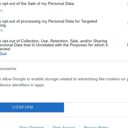
o opt-out of the Sale of my Personal Data.
ιάς στην πρεμιέρα της League
In
to opt-out of processing my Personal Data for Targeted
ing.
ντ)
In
ιουντσού, 82' Αυτογκόλ Μπέργκες - 90+3' Σάικς)
o opt-out of Collection, Use, Retention, Sale, and/or Sharing
κοντς, 55' Τέιλορ)
ersonal Data that Is Unrelated with the Purposes for which it
lected.
8' Εκιτίκε, 62' Ντίνα Εμπίμπε, 67' Κρίστενσεν - 41' Σο
Out
ά)
consents
προύμα - 30' Νταβίντα)
o allow Google to enable storage related to advertising like cookies on
Παρέδες)
evice identifiers in apps.
α, 32' Στεφανέσκου, 58' και 69' Ολάρου - 23' Λιπούτ
' Σολάνκε)
CONFIRM
ue
Data Deletion
Data Access
Privacy Policy