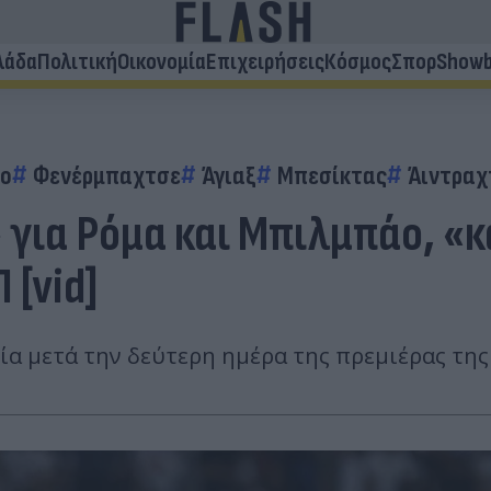
λάδα
Πολιτική
Οικονομία
Επιχειρήσεις
Κόσμος
Σπορ
Showb
άο
Φενέρμπαχτσε
Άγιαξ
Μπεσίκτας
Άιντραχ
 για Ρόμα και Μπιλμπάο, «κ
[vid]
ία μετά την δεύτερη ημέρα της πρεμιέρας της