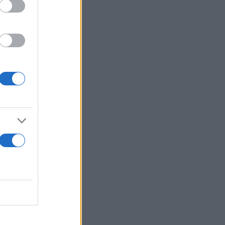
 Stage
υλτς, 86'
σεκ)