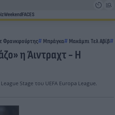
iz
Weekend
FACES
τ Φρανκφούρτης
Μπράγκα
Μακάμπι Τελ Αβίβ
άζο» η Άιντραχτ - Η
 League Stage του UEFA Europa League.