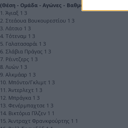
(Θέση - Ομάδα - Αγώνες - Βαθμοί)
1. Άγιαξ 1 3
2. Στεάουα Βουκουρεστίου 1 3
3. Λάτσιο 1 3
4. Τότεναμ 1 3
5. Γαλατασαράι 1 3
6. Σλάβια Πράγας 1 3
7. Ρέιντζερς 1 3
8. Λυών 1 3
9. Αλκμάαρ 1 3
10. Μπόντο/Γκλιμτ 1 3
11. Άντερλεχτ 1 3
12. Μπράγκα 1 3
13. Φενέρμπαχτσε 1 3
14. Βικτόρια Πλζεν 1 1
15. Άιντραχτ Φρανκφούρτης 1 1